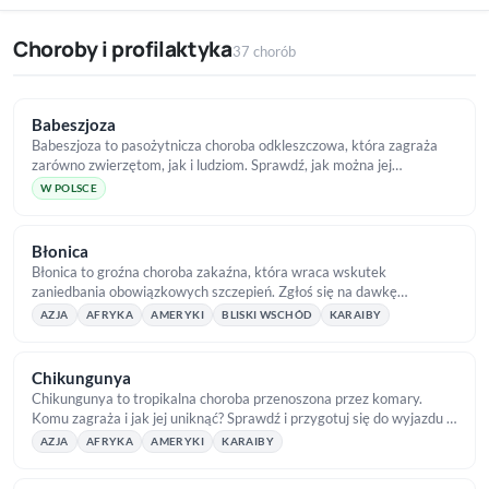
Choroby i profilaktyka
37 chorób
Babeszjoza
Babeszjoza to pasożytnicza choroba odkleszczowa, która zagraża
zarówno zwierzętom, jak i ludziom. Sprawdź, jak można jej
zapobiegać.
W POLSCE
Błonica
Błonica to groźna choroba zakaźna, która wraca wskutek
zaniedbania obowiązkowych szczepień. Zgłoś się na dawkę
przypominającą!
AZJA
AFRYKA
AMERYKI
BLISKI WSCHÓD
KARAIBY
Chikungunya
Chikungunya to tropikalna choroba przenoszona przez komary.
Komu zagraża i jak jej uniknąć? Sprawdź i przygotuj się do wyjazdu z
TropicalMed!
AZJA
AFRYKA
AMERYKI
KARAIBY