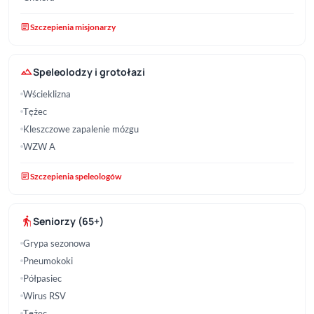
article
Szczepienia misjonarzy
terrain
Speleolodzy i grotołazi
Wścieklizna
Tężec
Kleszczowe zapalenie mózgu
WZW A
article
Szczepienia speleologów
elderly
Seniorzy (65+)
Grypa sezonowa
Pneumokoki
Półpasiec
Wirus RSV
Tężec