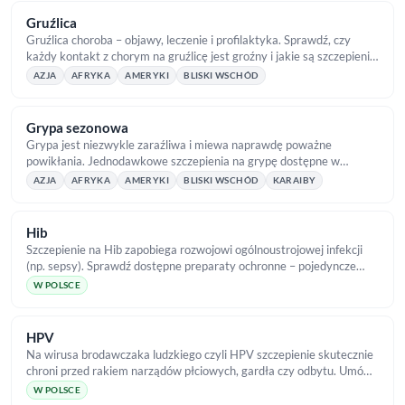
Gruźlica
Gruźlica choroba – objawy, leczenie i profilaktyka. Sprawdź, czy
każdy kontakt z chorym na gruźlicę jest groźny i jakie są szczepienia
ochronne w TropicalMed!
AZJA
AFRYKA
AMERYKI
BLISKI WSCHÓD
Grypa sezonowa
Grypa jest niezwykle zaraźliwa i miewa naprawdę poważne
powikłania. Jednodawkowe szczepienia na grypę dostępne w
TropicalMed dadzą Ci skuteczną ochronę!
AZJA
AFRYKA
AMERYKI
BLISKI WSCHÓD
KARAIBY
Hib
Szczepienie na Hib zapobiega rozwojowi ogólnoustrojowej infekcji
(np. sepsy). Sprawdź dostępne preparaty ochronne – pojedyncze
oraz 6w1 i 5w1.
W POLSCE
HPV
Na wirusa brodawczaka ludzkiego czyli HPV szczepienie skutecznie
chroni przed rakiem narządów płciowych, gardła czy odbytu. Umów
szczepienie w TropicalMed!
W POLSCE