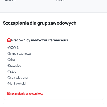
Verorab
Vivotif
Szczepienia dla grup zawodowych
medical_services
Pracownicy medyczni i farmaceuci
WZW B
Grypa sezonowa
Odra
Krztusiec
Tężec
Ospa wietrzna
Meningokoki
article
Szczepienia pracowników