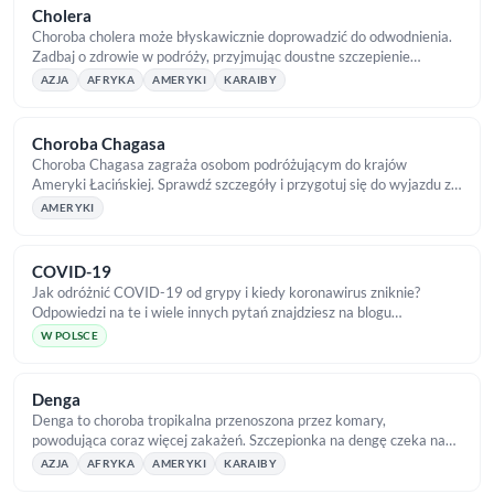
Cholera
Choroba cholera może błyskawicznie doprowadzić do odwodnienia.
Zadbaj o zdrowie w podróży, przyjmując doustne szczepienie
dostępne w TropicalMed!
AZJA
AFRYKA
AMERYKI
KARAIBY
Choroba Chagasa
Choroba Chagasa zagraża osobom podróżującym do krajów
Ameryki Łacińskiej. Sprawdź szczegóły i przygotuj się do wyjazdu z
TropicalMed!
AMERYKI
COVID-19
Jak odróżnić COVID-19 od grypy i kiedy koronawirus zniknie?
Odpowiedzi na te i wiele innych pytań znajdziesz na blogu
TropicalMed.
W POLSCE
Denga
Denga to choroba tropikalna przenoszona przez komary,
powodująca coraz więcej zakażeń. Szczepionka na dengę czeka na
Ciebie w TropicalMed!
AZJA
AFRYKA
AMERYKI
KARAIBY