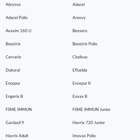
Abrysvo
Adacel
Adacel Polio
Arexvy
Avaxim 160 U
Bexsero
Boostrix
Boostrix Polio
Cervarix
Clodivac
Dukoral
Efluelda
Encepur
Encepur K
Engerix B
Euvax B
FSME IMMUN
FSME IMMUN Junior
Gardasil 9
Havrix 720 Junior
Havrix Adult
Imovax Polio