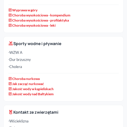
article
Wyprawa w góry
article
Choroba wysokościowa - kompendium
article
Choroba wysokościowa - profilaktyka
article
Choroba wysokościowa - leki
pool
Sporty wodne i pływanie
WZW A
Dur brzuszny
Cholera
article
Choroba nurkowa
article
Jak zacząć nurkować
article
Jakość wody w kąpieliskach
article
Jakość wody nad Bałtykiem
cruelty_free
Kontakt ze zwierzętami
Wścieklizna