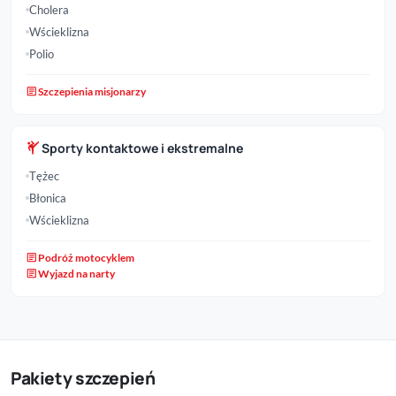
Cholera
Wścieklizna
Polio
article
Szczepienia misjonarzy
sports_martial_arts
Sporty kontaktowe i ekstremalne
Tężec
Błonica
Wścieklizna
article
Podróż motocyklem
article
Wyjazd na narty
Pakiety szczepień