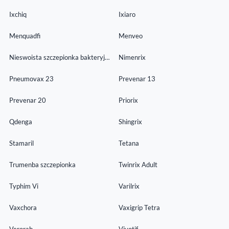
Ixchiq
Ixiaro
Menquadfi
Menveo
Nieswoista szczepionka bakteryjna
Nimenrix
Pneumovax 23
Prevenar 13
Prevenar 20
Priorix
Qdenga
Shingrix
Stamaril
Tetana
Trumenba szczepionka
Twinrix Adult
Typhim Vi
Varilrix
Vaxchora
Vaxigrip Tetra