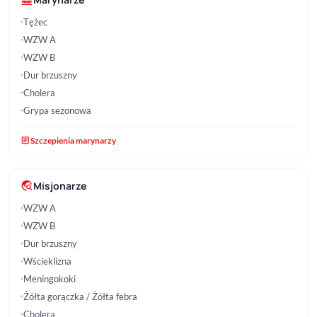
Tężec
WZW A
WZW B
Dur brzuszny
Cholera
Grypa sezonowa
article
Szczepienia marynarzy
travel_explore
Misjonarze
WZW A
WZW B
Dur brzuszny
Wścieklizna
Meningokoki
Żółta gorączka / Żółta febra
Cholera