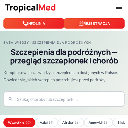
Przejdź do treści
INFOLINIA
REJESTRACJA
BAZA WIEDZY · SZCZEPIENIA DLA PODRÓŻNYCH
Szczepienia dla podróżnych —
przegląd szczepionek i chorób
Kompleksowa baza wiedzy o szczepieniach dostępnych w Polsce.
Dowiedz się, jakich szczepień potrzebujesz przed podróżą.
search
Wszystkie
(37)
Azja
(14)
Afryka
(16)
Ameryki
(16)
Bliski