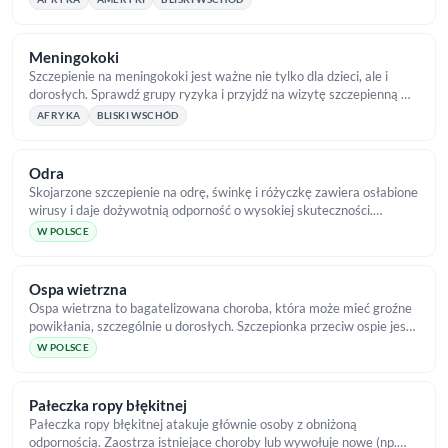
Meningokoki
Szczepienie na meningokoki jest ważne nie tylko dla dzieci, ale i
dorosłych. Sprawdź grupy ryzyka i przyjdź na wizytę szczepienną w
TropicalMed!
AFRYKA
BLISKI WSCHÓD
Odra
Skojarzone szczepienie na odrę, świnkę i różyczkę zawiera osłabione
wirusy i daje dożywotnią odporność o wysokiej skuteczności.
Wykonaj je w TropicalMed!
W POLSCE
Ospa wietrzna
Ospa wietrzna to bagatelizowana choroba, która może mieć groźne
powikłania, szczególnie u dorosłych. Szczepionka przeciw ospie jest
dostępna w TropicalMed.
W POLSCE
Pałeczka ropy błękitnej
Pałeczka ropy błękitnej atakuje głównie osoby z obniżoną
odpornością. Zaostrza istniejące choroby lub wywołuje nowe (np.