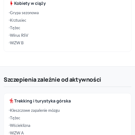
pregnant_woman
Kobiety w ciąży
Grypa sezonowa
Krztusiec
Tężec
Wirus RSV
WZW B
Szczepienia zależnie od aktywności
hiking
Trekking i turystyka górska
Kleszczowe zapalenie mózgu
Tężec
Wścieklizna
WZW A