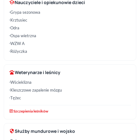
school
Nauczyciele i opiekunowie dzieci
Grypa sezonowa
Krztusiec
Odra
Ospa wietrzna
WZW A
Różyczka
pets
Weterynarze i leśnicy
Wścieklizna
Kleszczowe zapalenie mózgu
Tężec
article
Szczepienia leśników
security
Służby mundurowe i wojsko