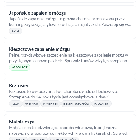
Japońskie zapalenie mózgu
Japońskie zapalenie mózgu to groźna choroba przenoszona przez
komary, zagrażająca głównie w krajach azjatyckich. Zaszczep się w
TropicalMed przed podróżą!
AZJA
Kleszczowe zapalenie mózgu
Pełne, trzydawkowe szczepienie na kleszczowe zapalenie mózgu w
przystępnym cenowo pakiecie. Sprawdź i umów wizytę szczepienną
w TropicalMed!
W POLSCE
Krztusiec
Krztusiec to wysoce zaraźliwa choroba układu oddechowego.
Szczepienie do 14. roku życia jest obowiązkowe, a dawki
przypominające wykonasz w TropicalMed.
AZJA
AFRYKA
AMERYKI
BLISKI WSCHÓD
KARAIBY
Małpia ospa
Małpia ospa to odzwierzęca choroba wirusowa, której można
nabawić się w podróży do niektórych krajów afrykańskich. Sprawdź
szczegóły!
AFRYKA
AMERYKI
BLISKI WSCHÓD