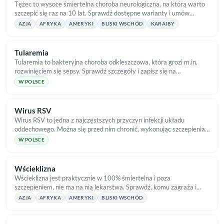
Tężec to wysoce śmiertelna choroba neurologiczna, na którą warto
szczepić się raz na 10 lat. Sprawdź dostępne warianty i umów
szczepienie w TropicalMed!
AZJA
AFRYKA
AMERYKI
BLISKI WSCHÓD
KARAIBY
Tularemia
Tularemia to bakteryjna choroba odkleszczowa, która grozi m.in.
rozwinięciem się sepsy. Sprawdź szczegóły i zapisz się na
szczepienie przeciw kleszczom!
W POLSCE
Wirus RSV
Wirus RSV to jedna z najczęstszych przyczyn infekcji układu
oddechowego. Można się przed nim chronić, wykonując szczepienia
w TropicalMed. Zapraszamy!
W POLSCE
Wścieklizna
Wścieklizna jest praktycznie w 100% śmiertelna i poza
szczepieniem, nie ma na nią lekarstwa. Sprawdź, komu zagraża i
umów szczepienie w TropicalMed!
AZJA
AFRYKA
AMERYKI
BLISKI WSCHÓD