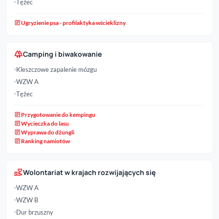
Tężec
article
Ugryzienie psa - profilaktyka wścieklizny
forest
Camping i biwakowanie
Kleszczowe zapalenie mózgu
WZW A
Tężec
article
Przygotowanie do kempingu
article
Wycieczka do lasu
article
Wyprawa do dżungli
article
Ranking namiotów
volunteer_activism
Wolontariat w krajach rozwijających się
WZW A
WZW B
Dur brzuszny