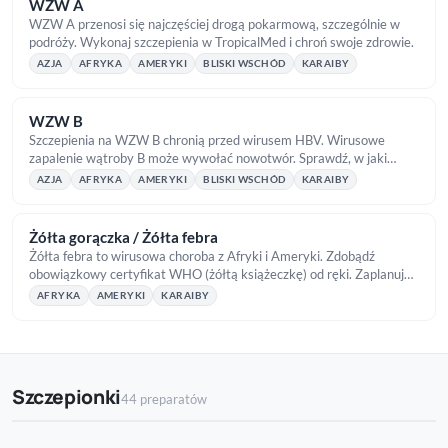
WZW A
WZW A przenosi się najczęściej drogą pokarmową, szczególnie w
podróży. Wykonaj szczepienia w TropicalMed i chroń swoje zdrowie.
AZJA
AFRYKA
AMERYKI
BLISKI WSCHÓD
KARAIBY
WZW B
Szczepienia na WZW B chronią przed wirusem HBV. Wirusowe
zapalenie wątroby B może wywołać nowotwór. Sprawdź, w jaki
sposób chronić się przed WZW B!
AZJA
AFRYKA
AMERYKI
BLISKI WSCHÓD
KARAIBY
Żółta gorączka / Żółta febra
Żółta febra to wirusowa choroba z Afryki i Ameryki. Zdobądź
obowiązkowy certyfikat WHO (żółtą książeczkę) od ręki. Zaplanuj
szczepienia przed wyjazdem.
AFRYKA
AMERYKI
KARAIBY
Szczepionki
44 preparatów