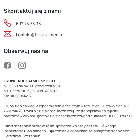
Skontaktuj się z nami
692 75 33 33
kontakt@tropicalmed.pl
Obserwuj nas na
GRUPA TROPICALMED SP. Z O.O.
30-006 Kraków, ul. Wrocławska 53D
NIP 6772470625, REGON 520391191,
KRS 0000931492
Grupa TropicalMed jest podmiotem leczniczym w rozumieniu ustawy z dnia 15
kwietnia 2011 roku o działalności leczniczej i został wpisany do rejestru
podmiotów wykonujących działalność leczniczą pod numerem: 000000246506.
Punkt szczepień przeciw żółtej gorączce wpisany na listę Głównego
Inspektoratu Sanitarnego - uprawnienie do wystawiania międzynarodowego
Certyfikatu Szczepień.