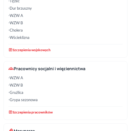
Tężec
Dur brzuszny
WZW A
WZW B
Cholera
Wścieklizna
article
Szczepienia wojskowych
groups
Pracownicy socjalni i więziennictwa
WZW A
WZW B
Gruźlica
Grypa sezonowa
article
Szczepienia pracowników
sailing
Marynarze