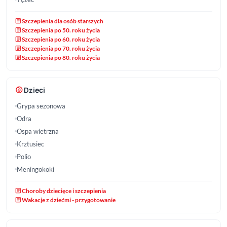
article
Szczepienia dla osób starszych
article
Szczepienia po 50. roku życia
article
Szczepienia po 60. roku życia
article
Szczepienia po 70. roku życia
article
Szczepienia po 80. roku życia
child_care
Dzieci
Grypa sezonowa
Odra
Ospa wietrzna
Krztusiec
Polio
Meningokoki
article
Choroby dziecięce i szczepienia
article
Wakacje z dziećmi - przygotowanie