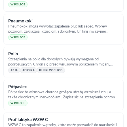
„ucho pływaka”). Sprawdź szczegóły!
W POLSCE
Pneumokoki
Pneumokoki mogą wywołać zapalenie płuc lub sepsę. Wbrew
pozorom, zagrażają i dzieciom, i dorosłym. Uniknij inwazyjnej
choroby, szczepiąc się w TropicalMed.
W POLSCE
Polio
Szczepienia na polio dla dorosłych bywają wymagane od
podróżujących. Chroń się przed wirusowym porażeniem mięśni,
szczepiąc się w TropicalMed!
AZJA
AFRYKA
BLISKI WSCHÓD
Półpasiec
Półpasiec to wirusowa choroba grożąca utratą wzroku/słuchu, a
także chronicznymi nerwobólami. Zapisz się na szczepienie ochronne
w TropicalMed!
W POLSCE
Profilaktyka WZW C
WZW C to zapalenie wątroby, które może prowadzić do marskości i