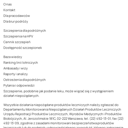
O nas
Kontakt
Dla pracodawców
Dla biur podróży
Szczepienia dla podróżnych
Szczepienia na HPV
Cennik szczepień
Dostępność szczepionek
Baza wiedzy
Ranking linii lotniczych
Ambasady i wizy
Raporty i analizy
Ostrzeżenia dla podróżnych
Pytania i odpowiedzi
Szczepienie, podobnie jak podanie leku, może wiązać się z wystąpieniem
działań niepożądanych.
Wszystkie działania niepożądane produktów leczniczych należy zgłaszać do
Departamentu Monitorowania Niepożądanych Działań Produktów Leczniczych
Urzędu Rejestracji Produktów Leczniczych, Wyrobów Medycznych i Produktów
Biobójczych, Al. Jerozolimskie 181C, 02-222 Warszawa, tel. (22) 492-13-01, fax (22)
492-13-09, zgodnie z zasadami monitorowani bezpieczeństwa produktów
leczniczych lub do podmiotu odpowiedzialnego za produkt, którego zgłoszenie