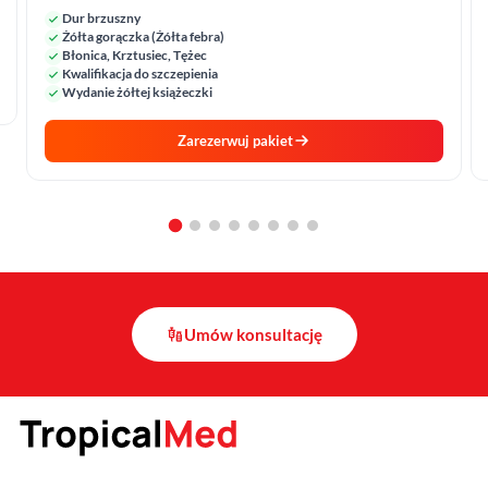
Dur brzuszny
Żółta gorączka (Żółta febra)
Błonica, Krztusiec, Tężec
Kwalifikacja do szczepienia
Wydanie żółtej książeczki
Zarezerwuj pakiet
vaccines
Umów konsultację