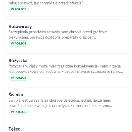
raka; sprawdź, jak chronić się przed infekcją!
W POLSCE
Rotawirusy
Szczepienia przeciwko rotawirusom chronią przed groźnymi
biegunkami. Sprawdź dostępne preparaty oraz ceny.
W POLSCE
Różyczka
Różyczka w ciąży może mieć tragiczne konsekwencje. Immunizacja
jest obowiązkowe od niedawna – uzupełnij swoje szczepienie i chroń
najbliższych!
W POLSCE
Świnka
Świnka jest uważana za chorobę dziecięcą, jednak może mieć
poważne konsekwencje u dorosłych. Skuteczne i bezpieczne
szczepienia są dostępne w TropicalMed!
W POLSCE
Tężec