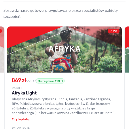
Sprawdź nasze gotowe, przygotowane przez specjalistów pakiety
szczepień.
-12%
869 zł
992 zł
Oszczędzasz 123 zł
PAKIET
Afryka Light
Klasyczna Afryka turystyczna - Kenia, Tanzania, Zanzibar, Uganda,
RPA. Pakiet bazowy: błonica, tężec, krztusiec (3w1), dur brzuszny i
żółta febra. Żółta febra wymagana przy wjeździe z kraju
endemicznego (lub bezwarunkowo na Zanzibarze). Lekarz uzupełni
profilaktykę malarii i WZW A indywidualnie podczas konsultacji.
Czytaj dalej
W PAKIECIE: