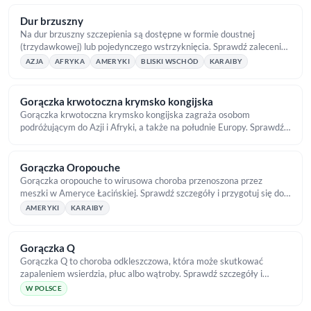
Dur brzuszny
Na dur brzuszny szczepienia są dostępne w formie doustnej
(trzydawkowej) lub pojedynczego wstrzyknięcia. Sprawdź zalecenia i
umów wizytę w TropicalMed.
AZJA
AFRYKA
AMERYKI
BLISKI WSCHÓD
KARAIBY
Gorączka krwotoczna krymsko kongijska
Gorączka krwotoczna krymsko kongijska zagraża osobom
podróżującym do Azji i Afryki, a także na południe Europy. Sprawdź
zalecenia zdrowotne przed wyjazdem!
Gorączka Oropouche
Gorączka oropouche to wirusowa choroba przenoszona przez
meszki w Ameryce Łacińskiej. Sprawdź szczegóły i przygotuj się do
wyjazdu z TropicalMed.
AMERYKI
KARAIBY
Gorączka Q
Gorączka Q to choroba odkleszczowa, która może skutkować
zapaleniem wsierdzia, płuc albo wątroby. Sprawdź szczegóły i
podejmij ochronę przed kleszczami!
W POLSCE