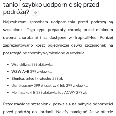
tanio i szybko uodpornić się przed
podróżą?
Najszybszym sposobem uodpornienia przed podróżą są
szczepionki. Tego typu preparaty chronią przed minimum
dwoma chorobami i są dostępne w TropicalMed. Poniżej
zaprezentowano koszt pojedynczej dawki szczepionek na
poszczególne choroby wymienione w artykule:
Wścieklizna
399 zł/dawka.
WZW A+B
399 zł/dawka.
Błonica, tężec i krztusiec
239 zł.
Dur brzuszny
399 zł (zastrzyk) lub 299 zł/dawka.
Meningokoki B
399 zł/dawka lub
ACWY
279 zł.
Przedstawione szczepionki pozwalają na nabycie odporności
przed podróżą do Jordanii. Należy pamiętać, że w ofercie