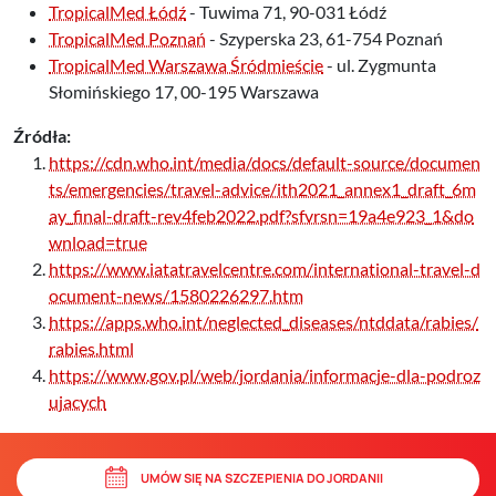
TropicalMed Łódź
- Tuwima 71, 90-031 Łódź
TropicalMed Poznań
- Szyperska 23, 61-754 Poznań
TropicalMed Warszawa Śródmieście
- ul. Zygmunta
Słomińskiego 17, 00-195 Warszawa
Źródła:
https://cdn.who.int/media/docs/default-source/documen
ts/emergencies/travel-advice/ith2021_annex1_draft_6m
ay_final-draft-rev4feb2022.pdf?sfvrsn=19a4e923_1&do
wnload=true
https://www.iatatravelcentre.com/international-travel-d
ocument-news/1580226297.htm
https://apps.who.int/neglected_diseases/ntddata/rabies/
rabies.html
https://www.gov.pl/web/jordania/informacje-dla-podroz
ujacych
UMÓW SIĘ NA SZCZEPIENIA DO JORDANII