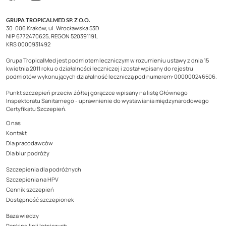
GRUPA TROPICALMED SP. Z O.O.
30-006 Kraków, ul. Wrocławska 53D
NIP 6772470625, REGON 520391191,
KRS 0000931492
Grupa TropicalMed jest podmiotem leczniczym w rozumieniu ustawy z dnia 15
kwietnia 2011 roku o działalności leczniczej i został wpisany do rejestru
podmiotów wykonujących działalność leczniczą pod numerem: 000000246506.
Punkt szczepień przeciw żółtej gorączce wpisany na listę Głównego
Inspektoratu Sanitarnego - uprawnienie do wystawiania międzynarodowego
Certyfikatu Szczepień.
O nas
Kontakt
Dla pracodawców
Dla biur podróży
Szczepienia dla podróżnych
Szczepienia na HPV
Cennik szczepień
Dostępność szczepionek
Baza wiedzy
Ranking linii lotniczych