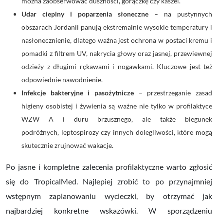
można zaobserwować duszności, gorączkę czy kaszel.
Udar cieplny i poparzenia słoneczne
– na pustynnych
obszarach Jordanii panują ekstremalnie wysokie temperatury i
nasłonecznienie, dlatego ważna jest ochrona w postaci kremu i
pomadki z filtrem UV, nakrycia głowy oraz jasnej, przewiewnej
odzieży z długimi rękawami i nogawkami. Kluczowe jest też
odpowiednie nawodnienie.
Infekcje bakteryjne i pasożytnicze
– przestrzeganie zasad
higieny osobistej i żywienia są ważne nie tylko w profilaktyce
WZW A i duru brzusznego, ale także biegunek
podróżnych, leptospirozy czy innych dolegliwości, które mogą
skutecznie zrujnować wakacje.
Po jasne i kompletne zalecenia profilaktyczne warto zgłosić
się do TropicalMed. Najlepiej zrobić to po przynajmniej
wstępnym zaplanowaniu wycieczki, by otrzymać jak
najbardziej konkretne wskazówki. W sporządzeniu