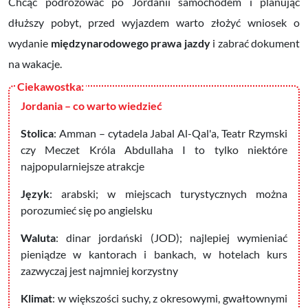
Chcąc podróżować po Jordanii samochodem i planując
dłuższy pobyt, przed wyjazdem warto złożyć wniosek o
wydanie
międzynarodowego prawa jazdy
i zabrać dokument
na wakacje.
Jordania – co warto wiedzieć
Stolica
: Amman – cytadela Jabal Al-Qal'a, Teatr Rzymski
czy Meczet Króla Abdullaha I to tylko niektóre
najpopularniejsze atrakcje
Język
: arabski; w miejscach turystycznych można
porozumieć się po angielsku
Waluta
: dinar jordański (JOD); najlepiej wymieniać
pieniądze w kantorach i bankach, w hotelach kurs
zazwyczaj jest najmniej korzystny
Klimat
: w większości suchy, z okresowymi, gwałtownymi