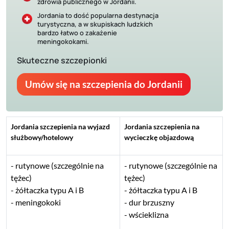
zdrowia publicznego w Jordanii.
Jordania to dość popularna destynacja
turystyczna, a w skupiskach ludzkich
bardzo łatwo o zakażenie
meningokokami.
Skuteczne szczepionki
Umów się na szczepienia do Jordanii
Jordania szczepienia na wyjazd
Jordania szczepienia na
służbowy/hotelowy
wycieczkę objazdową
rutynowe (szczególnie na
rutynowe (szczególnie na
tężec)
tężec)
żółtaczka typu A i B
żółtaczka typu A i B
meningokoki
dur brzuszny
wścieklizna