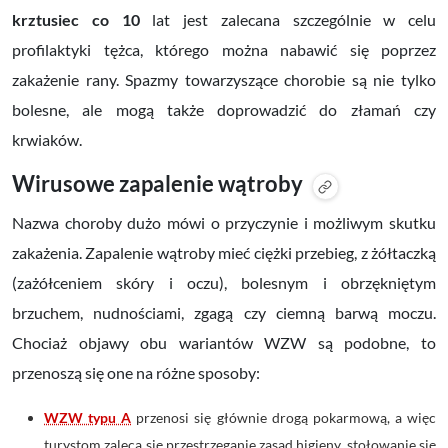
krztusiec co 10
lat
jest zalecana szczególnie w celu
profilaktyki tężca, którego można nabawić się poprzez
zakażenie rany. Spazmy towarzyszące chorobie są nie tylko
bolesne, ale mogą także doprowadzić do złamań czy
krwiaków.
Wirusowe zapalenie wątroby
Nazwa choroby dużo mówi o przyczynie i możliwym skutku
zakażenia. Zapalenie wątroby mieć ciężki przebieg, z żółtaczką
(zażółceniem skóry i oczu), bolesnym i obrzękniętym
brzuchem, nudnościami, zgagą czy ciemną barwą moczu.
Chociaż objawy obu wariantów WZW są podobne, to
przenoszą się one na różne sposoby:
WZW typu A
przenosi się głównie drogą pokarmową, a więc
turystom zaleca się przestrzeganie zasad higieny, stołowanie się