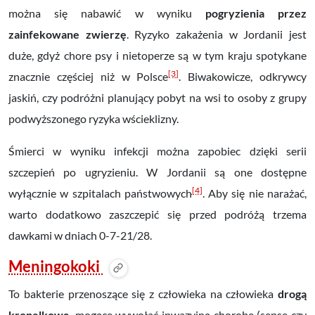
można się nabawić w wyniku
pogryzienia przez
zainfekowane zwierzę
.
Ryzyko zakażenia w Jordanii jest
duże
, gdyż chore psy i nietoperze są w tym kraju spotykane
[3]
znacznie częściej niż w Polsce
. Biwakowicze, odkrywcy
jaskiń,
czy podróżni planujący pobyt na wsi to osoby z grupy
podwyższonego ryzyka wścieklizny.
Śmierci w wyniku infekcji można zapobiec dzięki serii
szczepień po ugryzieniu. W Jordanii są one dostępne
[4]
wyłącznie w szpitalach państwowych
. Aby się nie narażać,
warto dodatkowo zaszczepić się przed podróżą trzema
dawkami w dniach 0-7-21/28.
Meningokoki
To bakterie przenoszące się z człowieka na człowieka
drogą
kropelkową,
mogące wywołać inwazyjną chorobę (sepsę czy