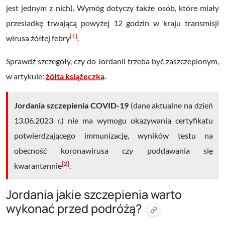
jest jednym z nich). Wymóg dotyczy także osób, które miały
przesiadkę trwającą powyżej 12 godzin w kraju transmisji
[1]
wirusa żółtej febry
.
Sprawdź szczegóły, czy do Jordanii trzeba być zaszczepionym,
w artykule:
żółta książeczka
.
Jordania szczepienia COVID-19
(
dane aktualne na dzień
13.06.2023 r.) nie ma wymogu okazywania certyfikatu
potwierdzającego immunizację, wyników testu na
obecność koronawirusa czy poddawania się
[2]
kwarantannie
.
Jordania jakie szczepienia warto
wykonać przed podróżą?