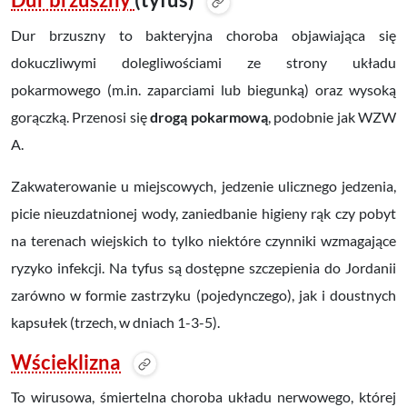
Dur brzuszny
(tyfus)
Dur brzuszny to bakteryjna choroba objawiająca się
dokuczliwymi dolegliwościami ze strony układu
pokarmowego (m.in. zaparciami lub biegunką) oraz wysoką
gorączką. Przenosi się
drogą pokarmową
, podobnie jak WZW
A.
Zakwaterowanie u miejscowych, jedzenie ulicznego jedzenia,
picie nieuzdatnionej wody, zaniedbanie higieny rąk czy pobyt
na terenach wiejskich to tylko niektóre czynniki wzmagające
ryzyko infekcji.
Na tyfus są dostępne szczepienia do Jordanii
zarówno w formie zastrzyku (pojedynczego), jak i doustnych
kapsułek (trzech, w dniach 1-3-5).
Wścieklizna
To wirusowa, śmiertelna choroba układu nerwowego, której