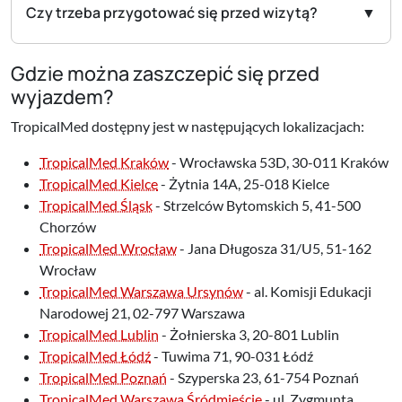
Czy trzeba przygotować się przed wizytą?
Gdzie można zaszczepić się przed
wyjazdem?
TropicalMed dostępny jest w następujących lokalizacjach:
TropicalMed Kraków
- Wrocławska 53D, 30-011 Kraków
TropicalMed Kielce
- Żytnia 14A, 25-018 Kielce
TropicalMed Śląsk
- Strzelców Bytomskich 5, 41-500
Chorzów
TropicalMed Wrocław
- Jana Długosza 31/U5, 51-162
Wrocław
TropicalMed Warszawa Ursynów
- al. Komisji Edukacji
Narodowej 21, 02-797 Warszawa
TropicalMed Lublin
- Żołnierska 3, 20-801 Lublin
TropicalMed Łódź
- Tuwima 71, 90-031 Łódź
TropicalMed Poznań
- Szyperska 23, 61-754 Poznań
TropicalMed Warszawa Śródmieście
- ul. Zygmunta