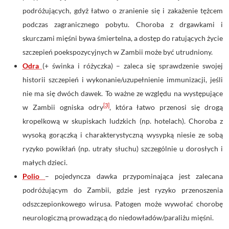
podróżujących, gdyż łatwo o zranienie się i zakażenie tężcem
podczas zagranicznego pobytu. Choroba z drgawkami i
skurczami mięśni bywa śmiertelna, a dostęp do ratujących życie
szczepień poekspozycyjnych w Zambii może być utrudniony.
Odra
(+ świnka i różyczka) – zaleca się sprawdzenie swojej
historii szczepień i wykonanie/uzupełnienie immunizacji, jeśli
nie ma się dwóch dawek. To ważne ze względu na występujące
[3]
w Zambii ogniska odry
, która łatwo przenosi się drogą
kropelkową w skupiskach ludzkich (np. hotelach). Choroba z
wysoką gorączką i charakterystyczną wysypką niesie ze sobą
ryzyko powikłań (np. utraty słuchu) szczególnie u dorosłych i
małych dzieci.
Polio
– pojedyncza dawka przypominająca jest zalecana
podróżującym do Zambii, gdzie jest ryzyko przenoszenia
odszczepionkowego wirusa. Patogen może wywołać chorobę
neurologiczną prowadzącą do niedowładów/paraliżu mięśni.