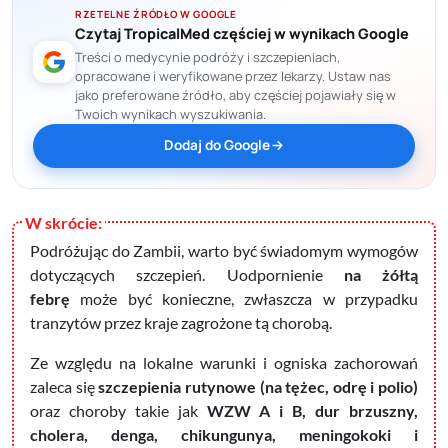
RZETELNE ŹRÓDŁO W GOOGLE
Czytaj TropicalMed częściej w wynikach Google
Treści o medycynie podróży i szczepieniach,
opracowane i weryfikowane przez lekarzy. Ustaw nas
jako preferowane źródło, aby częściej pojawiały się w
Twoich wynikach wyszukiwania.
Dodaj do Google
Podróżując do Zambii, warto być świadomym wymogów
dotyczących szczepień. Uodpornienie
na żółtą
febrę
może być konieczne, zwłaszcza w przypadku
tranzytów przez kraje zagrożone tą chorobą.
Ze względu na lokalne warunki i ogniska zachorowań
zaleca się
s
zczepienia rutynowe (na tężec, odrę i polio)
oraz choroby takie jak
WZW A i B, dur brzuszny,
cholera, denga, chikungunya, meningokoki i