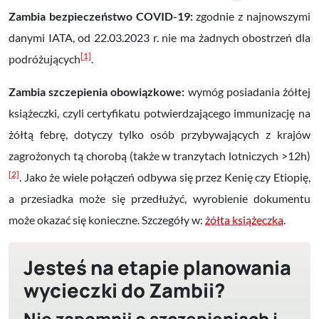
Zambia bezpieczeństwo COVID-19:
zgodnie z najnowszymi
danymi IATA, od 22.03.2023 r. nie ma żadnych obostrzeń dla
[1]
podróżujących
.
Zambia szczepienia obowiązkowe:
wymóg posiadania żółtej
książeczki, czyli certyfikatu potwierdzającego immunizację na
żółtą febrę, dotyczy tylko osób przybywających z krajów
zagrożonych tą chorobą (także w tranzytach lotniczych >12h)
[2]
. Jako że wiele połączeń odbywa się przez Kenię czy Etiopię,
a przesiadka może się przedłużyć, wyrobienie dokumentu
może okazać się konieczne. Szczegóły w:
żółta książeczka
.
Jesteś na etapie planowania
wycieczki do Zambii?
Nie zapomnij o szczepieniach i