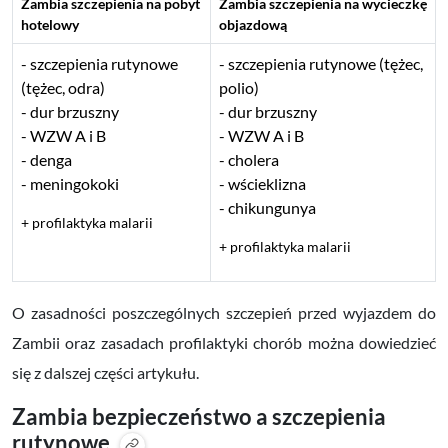
Zambia szczepienia na pobyt
Zambia szczepienia na wycieczkę
hotelowy
objazdową
szczepienia rutynowe
szczepienia rutynowe (tężec,
(tężec, odra)
polio)
dur brzuszny
dur brzuszny
WZW A i B
WZW A i B
denga
cholera
meningokoki
wścieklizna
chikungunya
+ profilaktyka malarii
+ profilaktyka malarii
O zasadności poszczególnych szczepień przed wyjazdem do
Zambii oraz zasadach profilaktyki chorób można dowiedzieć
się z dalszej części artykułu.
Zambia bezpieczeństwo a szczepienia
rutynowe