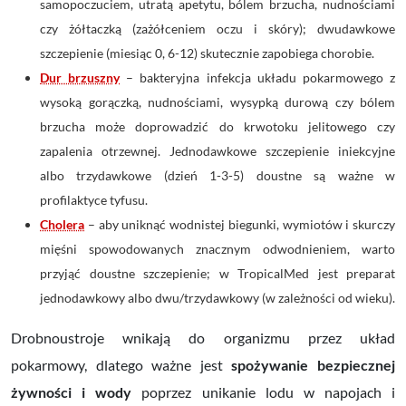
samopoczuciem, utratą apetytu, bólem brzucha, nudnościami
czy żółtaczką (zażółceniem oczu i skóry); dwudawkowe
szczepienie (miesiąc 0, 6-12) skutecznie zapobiega chorobie.
Dur brzuszny
– bakteryjna infekcja układu pokarmowego z
wysoką gorączką, nudnościami, wysypką durową czy bólem
brzucha może doprowadzić do krwotoku jelitowego czy
zapalenia otrzewnej. Jednodawkowe szczepienie iniekcyjne
albo trzydawkowe (dzień 1-3-5) doustne są ważne w
profilaktyce tyfusu.
Cholera
– aby uniknąć wodnistej biegunki, wymiotów i skurczy
mięśni spowodowanych znacznym odwodnieniem, warto
przyjąć doustne szczepienie; w TropicalMed jest preparat
jednodawkowy albo dwu/trzydawkowy (w zależności od wieku).
Drobnoustroje wnikają do organizmu przez układ
pokarmowy, dlatego ważne jest
spożywanie bezpiecznej
żywności i wody
poprzez unikanie lodu w napojach i