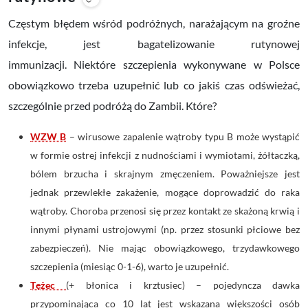
Częstym błędem wśród podróżnych, narażającym na groźne
infekcje, jest bagatelizowanie rutynowej
immunizacji.
Niektóre szczepienia wykonywane w Polsce
obowiązkowo trzeba uzupełnić lub co jakiś czas odświeżać,
szczególnie przed podróżą do Zambii. Które?
WZW B
– wirusowe zapalenie wątroby typu B może wystąpić
w formie ostrej infekcji z nudnościami i wymiotami, żółtaczką,
bólem brzucha i skrajnym zmęczeniem. Poważniejsze jest
jednak przewlekłe zakażenie, mogące doprowadzić do raka
wątroby. Choroba przenosi się przez kontakt ze skażoną krwią i
innymi płynami ustrojowymi (np. przez stosunki płciowe bez
zabezpieczeń). Nie mając obowiązkowego, trzydawkowego
szczepienia (miesiąc 0-1-6), warto je uzupełnić.
Tężec
(+ błonica i krztusiec) – pojedyncza dawka
przypominająca co 10 lat jest wskazana większości osób