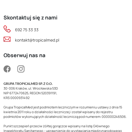
Skontaktuj się z nami
692 75 33 33
kontakt@tropicalmed.pl
Obserwuj nas na
GRUPA TROPICALMED SP. Z O.O.
30-006 Kraków, ul. Wrocławska 53D
NIP 6772470625, REGON 520391191,
KRS 0000931492
Grupa TropicalMed jest podmiotem leczniczym w rozumieniu ustawy z dnia 15
kwietnia 2011 roku o działalności leczniczej i został wpisany do rejestru
podmiotów wykonujących działalność leczniczą pod numerem: 000000246506.
Punkt szczepień przeciw żółtej gorączce wpisany na listę Głównego
Inspektoratu Sanitarnego - uprawnienie do wystawiania międzynarodowego