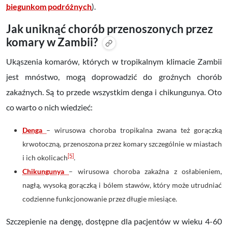
biegunkom podróżnych
).
Jak uniknąć chorób przenoszonych przez
komary w Zambii?
Ukąszenia komarów, których w tropikalnym klimacie Zambii
jest mnóstwo, mogą doprowadzić do groźnych chorób
zakaźnych. Są to przede wszystkim denga i chikungunya. Oto
co warto o nich wiedzieć:
Denga
– wirusowa choroba tropikalna zwana też gorączką
krwotoczną, przenoszona przez komary szczególnie w miastach
[5]
i ich okolicach
.
Chikungunya
– wirusowa choroba zakaźna z osłabieniem,
nagłą, wysoką gorączką i bólem stawów, który może utrudniać
codzienne funkcjonowanie przez długie miesiące.
Szczepienie na dengę, dostępne dla pacjentów w wieku 4-60