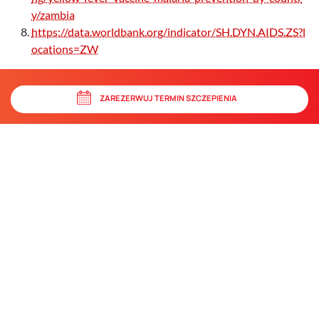
y/zambia
https://data.worldbank.org/indicator/SH.DYN.AIDS.ZS?l
ocations=ZW
ZAREZERWUJ TERMIN SZCZEPIENIA