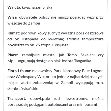
Waluta
: kwacha zambijska
Wiza
: obywatele polscy nie muszą posiadać wizy przy
wjeździe do Zambii
Klimat
: podrównikowy suchy z wyraźną porą deszczową
od ok. listopada do kwietnia; średnia temperatura
powietrza to ok. 25 stopni Celsjusza
Plaże
: zambijskie miasta, jak Tomo Sakalani czy
Mpulungu, mają dostęp do plaż Jeziora Tanganika
Flora i fauna
: malowniczy Park Narodowy Blue Lagoon
oraz Wodospady Wiktorii to jedne z najbardziej znanych
miejsc warte zobaczenia; w Zambii występują m.in.
słonie afrykańskie
Transport
: obowiązuje ruch lewostronny; można
poruszać się pociągami, autobusami oraz minibusami