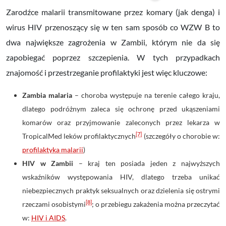
Zarodźce malarii transmitowane przez komary (jak denga) i
wirus HIV przenoszący się w ten sam sposób co WZW B to
dwa największe zagrożenia w Zambii, którym nie da się
zapobiegać poprzez szczepienia. W tych przypadkach
znajomość i przestrzeganie profilaktyki jest więc kluczowe:
Zambia malaria
– choroba występuje na terenie całego kraju,
dlatego podróżnym zaleca się ochronę przed ukąszeniami
komarów oraz przyjmowanie zaleconych przez lekarza w
[7]
TropicalMed leków profilaktycznych
(szczegóły o chorobie w:
profilaktyka malarii
)
HIV w Zambii
– kraj ten posiada jeden z najwyższych
wskaźników występowania HIV, dlatego trzeba unikać
niebezpiecznych praktyk seksualnych oraz dzielenia się ostrymi
[8]
rzeczami osobistymi
; o przebiegu zakażenia można przeczytać
w:
HIV i AIDS
.