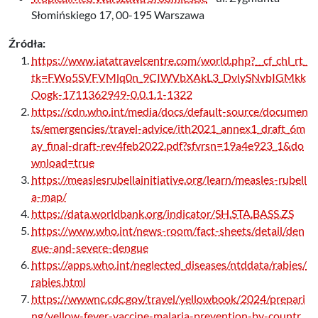
Słomińskiego 17, 00-195 Warszawa
Źródła:
https://www.iatatravelcentre.com/world.php?__cf_chl_rt_
tk=FWo5SVFVMlq0n_9CIWVbXAkL3_DvlySNvbIGMkk
Oogk-1711362949-0.0.1.1-1322
https://cdn.who.int/media/docs/default-source/documen
ts/emergencies/travel-advice/ith2021_annex1_draft_6m
ay_final-draft-rev4feb2022.pdf?sfvrsn=19a4e923_1&do
wnload=true
https://measlesrubellainitiative.org/learn/measles-rubell
a-map/
https://data.worldbank.org/indicator/SH.STA.BASS.ZS
https://www.who.int/news-room/fact-sheets/detail/den
gue-and-severe-dengue
https://apps.who.int/neglected_diseases/ntddata/rabies/
rabies.html
https://wwwnc.cdc.gov/travel/yellowbook/2024/prepari
ng/yellow-fever-vaccine-malaria-prevention-by-countr