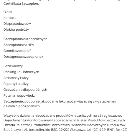
Certyfikatu Szczepień.
O nas
Kontakt
Dla pracodawców
Dla biur podróży
Szczepienia dla podróżnych
Szczepienia na HPV
Cennik szczepień
Dostępność szczepionek
Baza wiedzy
Ranking linii lotniczych
Ambasady i wizy
Raporty i analizy
Ostrzeżenia dla podróżnych
Pytania i odpowiedzi
Szczepienie, podobnie jak podanie leku, może wiązać się z wystąpieniem
działań niepożądanych.
Wszystkie działania niepożądane produktów leczniczych należy zgłaszać do
Departamentu Monitorowania Niepożądanych Działań Produktów Leczniczych
Urzędu Rejestracji Produktów Leczniczych, Wyrobów Medycznych i Produktów
Biobójczych, Al. Jerozolimskie 181C, 02-222 Warszawa, tel. (22) 492-13-01, fax (22)