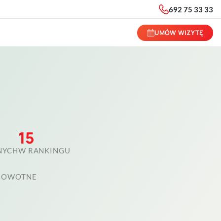
692 75 33 33
UMÓW WIZYTĘ
15
NYCH
W RANKINGU
DROWOTNE