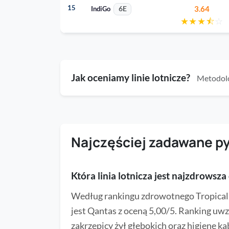
15
3.64
IndiGo
6E
★
★
★
⯪
☆
Jak oceniamy linie lotnicze?
Metodolo
Najczęściej zadawane p
Która linia lotnicza jest najzdrowsz
Według rankingu zdrowotnego TropicalMe
jest Qantas z oceną 5,00/5. Ranking uwz
zakrzepicy żył głębokich oraz higienę ka