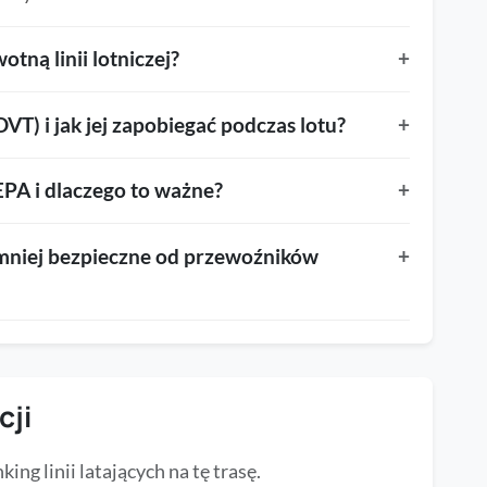
tną linii lotniczej?
+
DVT) i jak jej zapobiegać podczas lotu?
+
 HEPA i dlaczego to ważne?
+
są mniej bezpieczne od przewoźników
+
cji
ng linii latających na tę trasę.