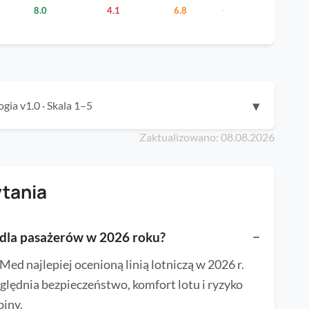
8.0
4.1
6.8
-
▾
gia v1.0 · Skala 1–5
Zaktualizowano: 08.08.2026
ytania
a dla pasażerów w 2026 roku?
−
d najlepiej ocenioną linią lotniczą w 2026 r.
ględnia bezpieczeństwo, komfort lotu i ryzyko
biny.