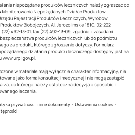
ałania niepożądane produktów leczniczych należy zgłaszać do
 Monitorowania Niepożądanych Działań Produktów
Urzędu Rejestracji Produktów Leczniczych, Wyrobów
Produktów Biobójczych, Al. Jerozolimskie 181C, 02-222
 (22) 492-13-01, fax (22) 492-13-09, zgodnie z zasadami
 bezpieczeństwa produktów leczniczych lub do podmiotu
ego za produkt, którego zgłoszenie dotyczy. Formularz
epożądanego działania produktu leczniczego dostępny jest na
u www.urpl.gov.pl.
zczone w materiale mają wyłącznie charakter informacyjny, nie
towane jako forma konsultacji medycznej i nie mogą zastąpić
karza, do którego należy ostateczna decyzja o sposobie i
owanego leczenia.
·
·
ityka prywatności i inne dokumenty
Ustawienia cookies
stępności