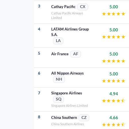
3
5.00
Cathay Pacific
CX
★
★
★
★
★
Cathay Pacific Airways
Limited
4
LATAM Airlines Group
5.00
S.A.
★
★
★
★
★
LA
5
5.00
Air France
AF
★
★
★
★
★
6
All Nippon Airways
5.00
NH
★
★
★
★
★
7
Singapore Airlines
4.94
SQ
★
★
★
★
⯪
Singapore Airlines Limited
8
4.66
China Southern
CZ
★
★
★
★
⯪
China Southern Airlines