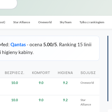
cost)
Star Alliance
Oneworld
SkyTeam
Tylko z rankingiem
lMed:
Qantas
- ocena
5.00/5
. Ranking 15 linii
 higieny kabiny.
BEZPIECZ.
KOMFORT
HIGIENA
SOJUSZ
10.0
9.0
9.2
Oneworld
10.0
9.0
9.2
Star
Alliance