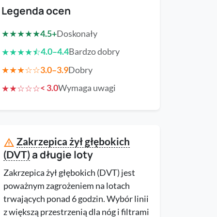
Legenda ocen
4.5+
Doskonały
★★★★★
4.0–4.4
Bardzo dobry
★★★★
⯪
3.0–3.9
Dobry
★★★☆☆
< 3.0
Wymaga uwagi
★★☆☆☆
Zakrzepica żył głębokich
warning
a długie loty
(DVT)
Zakrzepica żył głębokich (DVT) jest
poważnym zagrożeniem na lotach
trwających ponad 6 godzin. Wybór linii
z większą przestrzenią dla nóg i filtrami