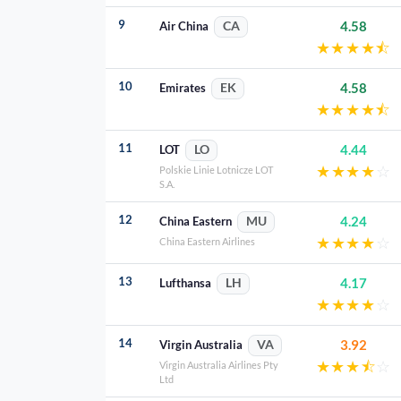
9
4.58
Air China
CA
★
★
★
★
⯪
10
4.58
Emirates
EK
★
★
★
★
⯪
11
4.44
LOT
LO
★
★
★
★
☆
Polskie Linie Lotnicze LOT
S.A.
12
4.24
China Eastern
MU
★
★
★
★
☆
China Eastern Airlines
13
4.17
Lufthansa
LH
★
★
★
★
☆
14
3.92
Virgin Australia
VA
★
★
★
⯪
☆
Virgin Australia Airlines Pty
Ltd