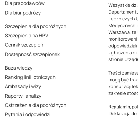
Dla pracodawców
Wszystkie dzi
Departamentu
Dla biur podróży
Leczniczych 
Medycznych i 
Szczepienia dla podróżnych
Warszawa, tel.
Szczepienia na HPV
monitorowani
Cennik szczepień
odpowiedzialn
zgłoszenia ni
Dostępność szczepionek
stronie Urzęd
Baza wiedzy
Treści zamies
Ranking linii lotniczych
mogą być trak
Ambasady i wizy
konsultacji le
zakresie stos
Raporty i analizy
Ostrzeżenia dla podróżnych
Regulamin, pol
Deklaracja do
Pytania i odpowiedzi