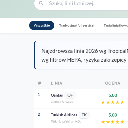
search
Wszystkie
Tradycyjna (full service)
Tania linia (low 
Najzdrowsza linia 2026 wg Tropica
wg filtrów HEPA, ryzyka zakrzepicy i
#
LINIA
OCENA
1
5.00
Qantas
QF
★
★
★
★
★
Qantas Airways
2
5.00
Turkish Airlines
TK
★
★
★
★
★
Türk Hava Yolları A.O.