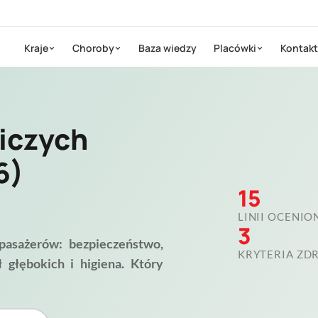
Kraje
Choroby
Baza wiedzy
Placówki
Kontakt
niczych
6)
15
LINII OCENIO
3
pasażerów: bezpieczeństwo,
KRYTERIA Z
ł głębokich i higiena. Który