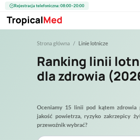
Przejdź do treści
Rejestracja telefoniczna: 08:00–20:00
Strona główna
Linie lotnicze
Ranking linii lot
dla zdrowia (202
Oceniamy 15 linii pod kątem zdrowia 
jakość powietrza, ryzyko zakrzepicy ży
przewoźnik wybrać?