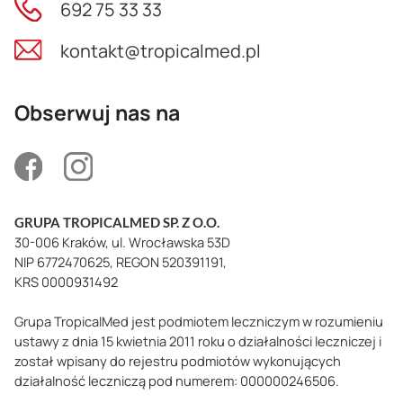
692 75 33 33
kontakt@tropicalmed.pl
Obserwuj nas na
GRUPA TROPICALMED SP. Z O.O.
30-006 Kraków, ul. Wrocławska 53D
NIP 6772470625, REGON 520391191,
KRS 0000931492
Grupa TropicalMed jest podmiotem leczniczym w rozumieniu
ustawy z dnia 15 kwietnia 2011 roku o działalności leczniczej i
został wpisany do rejestru podmiotów wykonujących
działalność leczniczą pod numerem: 000000246506.