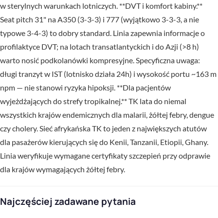
w sterylnych warunkach lotniczych. **DVT i komfort kabiny.**
Seat pitch 31" na A350 (3-3-3) i 777 (wyjątkowo 3-3-3, a nie
typowe 3-4-3) to dobry standard. Linia zapewnia informacje o
profilaktyce DVT; na lotach transatlantyckich i do Azji (>8 h)
warto nosić podkolanówki kompresyjne. Specyficzna uwaga:
długi tranzyt w IST (lotnisko działa 24h) i wysokość portu ~163 m
npm — nie stanowi ryzyka hipoksji. **Dla pacjentów
wyjeżdżających do strefy tropikalnej.** TK lata do niemal
wszystkich krajów endemicznych dla malarii, żółtej febry, dengue
czy cholery. Sieć afrykańska TK to jeden z największych atutów
dla pasażerów kierujących się do Kenii, Tanzanii, Etiopii, Ghany.
Linia weryfikuje wymagane certyfikaty szczepień przy odprawie
dla krajów wymagających żółtej febry.
Najczęściej zadawane pytania