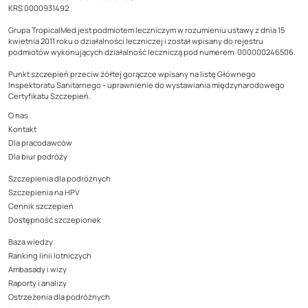
KRS 0000931492
Grupa TropicalMed jest podmiotem leczniczym w rozumieniu ustawy z dnia 15
kwietnia 2011 roku o działalności leczniczej i został wpisany do rejestru
podmiotów wykonujących działalność leczniczą pod numerem: 000000246506.
Punkt szczepień przeciw żółtej gorączce wpisany na listę Głównego
Inspektoratu Sanitarnego - uprawnienie do wystawiania międzynarodowego
Certyfikatu Szczepień.
O nas
Kontakt
Dla pracodawców
Dla biur podróży
Szczepienia dla podróżnych
Szczepienia na HPV
Cennik szczepień
Dostępność szczepionek
Baza wiedzy
Ranking linii lotniczych
Ambasady i wizy
Raporty i analizy
Ostrzeżenia dla podróżnych