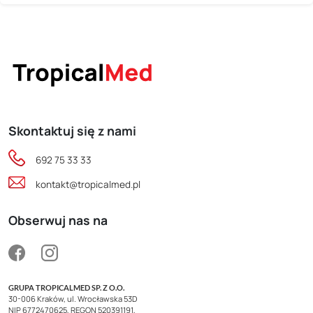
Skontaktuj się z nami
692 75 33 33
kontakt@tropicalmed.pl
Obserwuj nas na
GRUPA TROPICALMED SP. Z O.O.
30-006 Kraków, ul. Wrocławska 53D
NIP 6772470625, REGON 520391191,