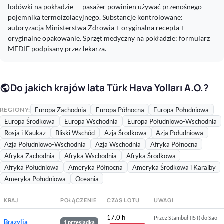
lodówki na pokładzie — pasażer powinien używać przenośnego
pojemnika termoizolacyjnego. Substancje kontrolowane:
autoryzacja Ministerstwa Zdrowia + oryginalna recepta +
oryginalne opakowanie. Sprzęt medyczny na pokładzie: formularz
MEDIF podpisany przez lekarza.
Do jakich krajów lata Türk Hava Yolları A.O.?
public
REGIONY:
Europa Zachodnia
Europa Północna
Europa Południowa
Europa Środkowa
Europa Wschodnia
Europa Południowo-Wschodnia
Rosja i Kaukaz
Bliski Wschód
Azja Środkowa
Azja Południowa
Azja Południowo-Wschodnia
Azja Wschodnia
Afryka Północna
Afryka Zachodnia
Afryka Wschodnia
Afryka Środkowa
Afryka Południowa
Ameryka Północna
Ameryka Środkowa i Karaiby
Ameryka Południowa
Oceania
KRAJ
POŁĄCZENIE
CZAS LOTU
UWAGI
17.0 h
Przez Stambuł (IST) do São
Brazylia
1 przesiadka