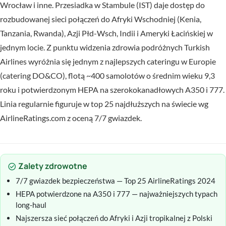
Wrocław i inne. Przesiadka w Stambule (IST) daje dostęp do
rozbudowanej sieci połączeń do Afryki Wschodniej (Kenia,
Tanzania, Rwanda), Azji Płd-Wsch, Indii i Ameryki Łacińskiej w
jednym locie. Z punktu widzenia zdrowia podróżnych Turkish
Airlines wyróżnia się jednym z najlepszych cateringu w Europie
(catering DO&CO), flotą ~400 samolotów o średnim wieku 9,3
roku i potwierdzonym HEPA na szerokokanadłowych A350 i 777.
Linia regularnie figuruje w top 25 najdłuższych na świecie wg
AirlineRatings.com z oceną 7/7 gwiazdek.
Zalety zdrowotne
check_circle
7/7 gwiazdek bezpieczeństwa — Top 25 AirlineRatings 2024
HEPA potwierdzone na A350 i 777 — najważniejszych typach
long-haul
Najszersza sieć połączeń do Afryki i Azji tropikalnej z Polski