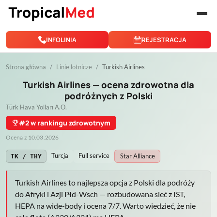
Przejdź do treści
INFOLINIA
REJESTRACJA
Strona główna
Linie lotnicze
Turkish Airlines
Turkish Airlines — ocena zdrowotna dla
podróżnych z Polski
Türk Hava Yolları A.O.
emoji_events
#2 w rankingu zdrowotnym
Ocena z 10.03.2026
Turcja
Full service
Star Alliance
TK / THY
Turkish Airlines to najlepsza opcja z Polski dla podróży
do Afryki i Azji Płd-Wsch — rozbudowana sieć z IST,
HEPA na wide-body i ocena 7/7. Warto wiedzieć, że nie