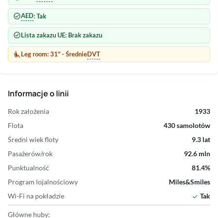
check_circle
AED
: Tak
check_circle
Lista zakazu UE: Brak zakazu
airline_seat_recline_extra
DVT
Leg room: 31" - Średnie
Informacje o linii
Rok założenia
1933
Flota
430 samolotów
Średni wiek floty
9.3 lat
Pasażerów/rok
92.6 mln
Punktualność
81.4%
Program lojalnościowy
Miles&Smiles
Wi-Fi na pokładzie
Tak
check
Główne huby: