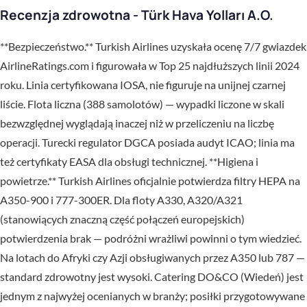
Recenzja zdrowotna - Türk Hava Yolları A.O.
**Bezpieczeństwo.** Turkish Airlines uzyskała ocenę 7/7 gwiazdek
AirlineRatings.com i figurowała w Top 25 najdłuższych linii 2024
roku. Linia certyfikowana IOSA, nie figuruje na unijnej czarnej
liście. Flota liczna (388 samolotów) — wypadki liczone w skali
bezwzględnej wyglądają inaczej niż w przeliczeniu na liczbę
operacji. Turecki regulator DGCA posiada audyt ICAO; linia ma
też certyfikaty EASA dla obsługi technicznej. **Higiena i
powietrze.** Turkish Airlines oficjalnie potwierdza filtry HEPA na
A350-900 i 777-300ER. Dla floty A330, A320/A321
(stanowiących znaczną część połączeń europejskich)
potwierdzenia brak — podróżni wrażliwi powinni o tym wiedzieć.
Na lotach do Afryki czy Azji obsługiwanych przez A350 lub 787 —
standard zdrowotny jest wysoki. Catering DO&CO (Wiedeń) jest
jednym z najwyżej ocenianych w branży; posiłki przygotowywane