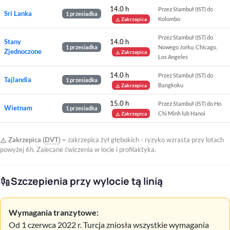
14.0 h
Przez Stambuł (IST) do
Sri Lanka
1 przesiadka
Kolombo
Zakrzepica
warning
Przez Stambuł (IST) do
Stany
14.0 h
1 przesiadka
Nowego Jorku, Chicago,
Zjednoczone
Zakrzepica
warning
Los Angeles
14.0 h
Przez Stambuł (IST) do
Tajlandia
1 przesiadka
Bangkoku
Zakrzepica
warning
15.0 h
Przez Stambuł (IST) do Ho
Wietnam
1 przesiadka
Chi Minh lub Hanoi
Zakrzepica
warning
Zakrzepica (
DVT
)
= zakrzepica żył głębokich - ryzyko wzrasta przy lotach
warning
powyżej 6h. Zalecane ćwiczenia w locie i profilaktyka.
Szczepienia przy wylocie tą linią
vaccines
Wymagania tranzytowe:
Od 1 czerwca 2022 r. Turcja zniosła wszystkie wymagania