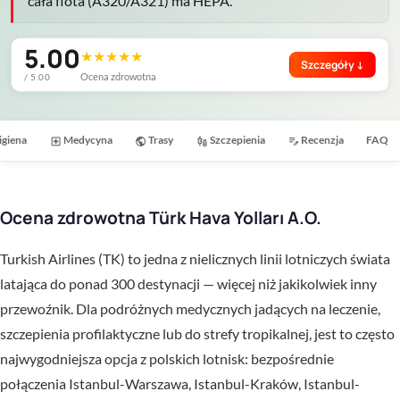
cała flota (A320/A321) ma HEPA.
5.00
★
★
★
★
★
Szczegóły ↓
Ocena zdrowotna
/ 5.00
igiena
Medycyna
Trasy
Szczepienia
Recenzja
FAQ
local_hospital
public
vaccines
edit_note
Ocena zdrowotna Türk Hava Yolları A.O.
Turkish Airlines (TK) to jedna z nielicznych linii lotniczych świata
latająca do ponad 300 destynacji — więcej niż jakikolwiek inny
przewoźnik. Dla podróżnych medycznych jadących na leczenie,
szczepienia profilaktyczne lub do strefy tropikalnej, jest to często
najwygodniejsza opcja z polskich lotnisk: bezpośrednie
połączenia Istanbul-Warszawa, Istanbul-Kraków, Istanbul-