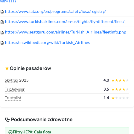
var=THY
https://www.iata.org/en/programs/safety/iosa/registry/
description
https://www.turkishairlines.com/en-us/flights/fly-different/fleet/
description
https://www.seatguru.com/airlines/Turkish_Airlines/fleetinfo.php
description
https://en.wikipedia.org/wiki/Turkish_Airlines
description
Opinie pasażerów
★
Skytrax
2025
4.0
★
★
★
★
★
TripAdvisor
3.5
★
★
★
★
★
Trustpilot
1.4
★
★
★
★
★
Podsumowanie zdrowotne
stethoscope
check_circle
HEPA
Filtry
: Cała flota