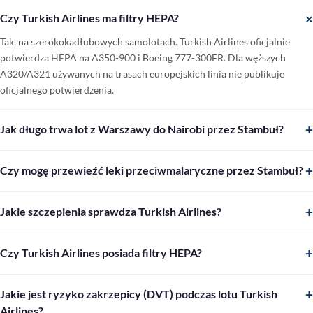
×
Czy Turkish Airlines ma filtry HEPA?
Tak, na szerokokadłubowych samolotach. Turkish Airlines oficjalnie
potwierdza HEPA na A350-900 i Boeing 777-300ER. Dla węższych
A320/A321 używanych na trasach europejskich linia nie publikuje
oficjalnego potwierdzenia.
+
Jak długo trwa lot z Warszawy do Nairobi przez Stambuł?
Lot WAW–IST trwa ~3 h, następnie IST–NBO ok. 7 h. Z typową
przesiadką 2–3 h łączny czas podróży to ok. 12–13 godzin. Jest to jedna z
+
Czy mogę przewieźć leki przeciwmalaryczne przez Stambuł?
najkrótszych opcji z Polski do Kenii.
Tak. Standardowe leki przeciwmalaryczne (doksycyklina, meflochina,
atowakwon/proguanil) nie są substancjami kontrolowanymi i mogą być
+
Jakie szczepienia sprawdza Turkish Airlines?
swobodnie przewożone w bagażu podręcznym przy posiadaniu recepty
Turkish Airlines weryfikuje certyfikaty szczepień wyłącznie dla krajów,
lub zaświadczenia lekarskiego. Przy dłuższym pobycie w Turcji
które tego wymagają przy wjeździe — przede wszystkim żółta febra
+
Czy Turkish Airlines posiada filtry HEPA?
skontaktuj się z apteką lub ministerialnym wykazem.
(kraje Afryki Subsaharyjskiej i części Ameryki Płd). Dla tranzytu przez
Turkish Airlines wyposażona jest w filtry HEPA w całej flocie. Filtry
IST bez wjazdu do Turcji certyfikaty nie są wymagane.
HEPA eliminują ≥99,97% cząstek z powietrza kabinowego, w tym wirusy
+
Jakie jest ryzyko zakrzepicy (DVT) podczas lotu Turkish
i bakterie - powietrze jest wymieniane co 2–3 minuty.
Airlines?