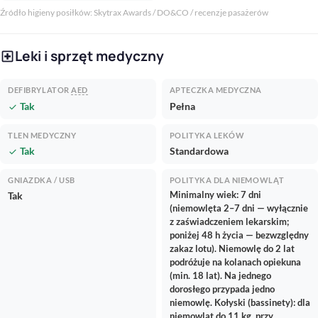
Źródło higieny posiłków: Skytrax Awards / DO&CO / recenzje pasażerów
Leki i sprzęt medyczny
local_hospital
DEFIBRYLATOR
AED
APTECZKA MEDYCZNA
Tak
Pełna
check
TLEN MEDYCZNY
POLITYKA LEKÓW
Tak
Standardowa
check
GNIAZDKA / USB
POLITYKA DLA NIEMOWLĄT
Minimalny wiek: 7 dni
Tak
(niemowlęta 2–7 dni — wyłącznie
z zaświadczeniem lekarskim;
poniżej 48 h życia — bezwzględny
zakaz lotu). Niemowlę do 2 lat
podróżuje na kolanach opiekuna
(min. 18 lat). Na jednego
dorosłego przypada jedno
niemowlę. Kołyski (bassinety): dla
niemowląt do 11 kg, przy