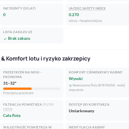
INCYDENTY (10 LAT)
JACDEC SAFETY INDEX
0
0.270
niższy = bezpieczniejszy
LISTA ZAKAZU UE
Brak zakazu
check
Komfort lotu i ryzyko zakrzepicy
airline_seat_recline_normal
PRZESTRZEŃ NA NOGI -
KOMFORT CIŚNIENIOWY KABINY
EKONOMIA
Wysoki
31–32"
Nowoczesna flota (B787/A350) - mniej
fiber_manual_record
zmęczenia
Przeciętna przestrzeń
FILTRACJA POWIETRZA
(FILTRY
DOSTĘP DO KORYTARZA
HEPA
)
Umiarkowany
Cała flota
WILGOTNOŚĆ POWIETRZA W
WENTYLACJA KABINY