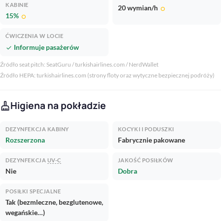
KABINIE
20 wymian/h
fiber_manual_record
15%
fiber_manual_record
ĆWICZENIA W LOCIE
Informuje pasażerów
check
Źródło seat pitch: SeatGuru / turkishairlines.com / NerdWallet
Źródło HEPA: turkishairlines.com (strony floty oraz wytyczne bezpiecznej podróży)
Higiena na pokładzie
cleaning_services
DEZYNFEKCJA KABINY
KOCYKI I PODUSZKI
Rozszerzona
Fabrycznie pakowane
DEZYNFEKCJA
UV-C
JAKOŚĆ POSIŁKÓW
Nie
Dobra
POSIŁKI SPECJALNE
Tak (bezmleczne, bezglutenowe,
wegańskie…)