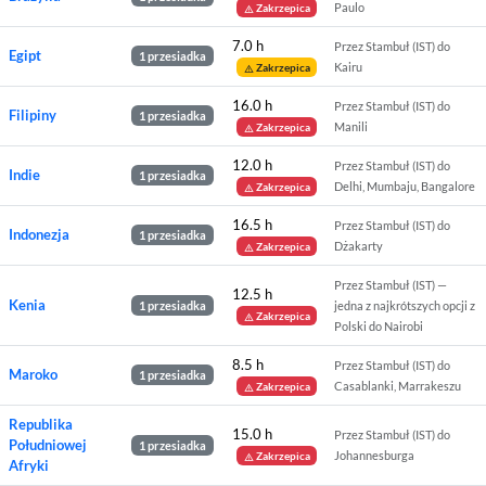
Paulo
Zakrzepica
warning
7.0 h
Przez Stambuł (IST) do
Egipt
1 przesiadka
Kairu
Zakrzepica
warning
16.0 h
Przez Stambuł (IST) do
Filipiny
1 przesiadka
Manili
Zakrzepica
warning
12.0 h
Przez Stambuł (IST) do
Indie
1 przesiadka
Delhi, Mumbaju, Bangalore
Zakrzepica
warning
16.5 h
Przez Stambuł (IST) do
Indonezja
1 przesiadka
Dżakarty
Zakrzepica
warning
Przez Stambuł (IST) —
12.5 h
Kenia
1 przesiadka
jedna z najkrótszych opcji z
Zakrzepica
warning
Polski do Nairobi
8.5 h
Przez Stambuł (IST) do
Maroko
1 przesiadka
Casablanki, Marrakeszu
Zakrzepica
warning
Republika
15.0 h
Przez Stambuł (IST) do
Południowej
1 przesiadka
Johannesburga
Zakrzepica
warning
Afryki