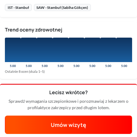
IST - Stambuł
SAW - Stambuł (Sabiha Gökçen)
Trend oceny zdrowotnej
5.00
5.00
5.00
5.00
5.00
5.00
5.00
5.00
Ostatnie 8 ocen (skala 1–5)
Lecisz wkrótce?
Sprawdź wymagania szczepionkowe i porozmawiaj z lekarzem o
profilaktyce zakrzepicy przed długim lotem.
Umów wizytę