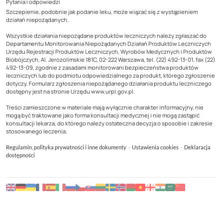
Pytania i odpowiedzi
Szczepienie, podobnie jak podanie leku, może wiązać się z wystąpieniem
działań niepożądanych.
Wszystkie działania niepożądane produktów leczniczych należy zgłaszać do
Departamentu Monitorowania Niepożądanych Działań Produktów Leczniczych
Urzędu Rejestracji Produktów Leczniczych, Wyrobów Medycznych i Produktów
Biobójczych, Al. Jerozolimskie 181C, 02-222 Warszawa, tel. (22) 492-13-01, fax (22)
492-13-09, zgodnie z zasadami monitorowani bezpieczeństwa produktów
leczniczych lub do podmiotu odpowiedzialnego za produkt, którego zgłoszenie
dotyczy. Formularz zgłoszenia niepożądanego działania produktu leczniczego
dostępny jest na stronie Urzędu www.urpl.gov.pl.
Treści zamieszczone w materiale mają wyłącznie charakter informacyjny, nie
mogą być traktowane jako forma konsultacji medycznej i nie mogą zastąpić
konsultacji lekarza, do którego należy ostateczna decyzja o sposobie i zakresie
stosowanego leczenia.
·
·
Regulamin, polityka prywatności i inne dokumenty
Ustawienia cookies
Deklaracja
dostępności