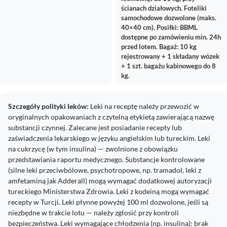
ścianach działowych. Foteliki
samochodowe dozwolone (maks.
40×40 cm). Posiłki: BBML
dostępne po zamówieniu min. 24h
przed lotem. Bagaż: 10 kg
rejestrowany + 1 składany wózek
+ 1 szt. bagażu kabinowego do 8
kg.
Szczegóły polityki leków:
Leki na receptę należy przewozić w
oryginalnych opakowaniach z czytelną etykietą zawierającą nazwę
substancji czynnej. Zalecane jest posiadanie recepty lub
zaświadczenia lekarskiego w języku angielskim lub tureckim. Leki
na cukrzycę (w tym insulina) — zwolnione z obowiązku
przedstawiania raportu medycznego. Substancje kontrolowane
(silne leki przeciwbólowe, psychotropowe, np. tramadol, leki z
amfetaminą jak Adderall) mogą wymagać dodatkowej autoryzacji
tureckiego Ministerstwa Zdrowia. Leki z kodeiną mogą wymagać
recepty w Turcji. Leki płynne powyżej 100 ml dozwolone, jeśli są
niezbędne w trakcie lotu — należy zgłosić przy kontroli
bezpieczeństwa. Leki wymagające chłodzenia (np. insulina): brak