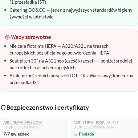
(1 przesiadka IST)
Catering DO&CO — jeden z najwyższych standardów higieny
żywności w lotnictwie
Wady zdrowotne
cancel
Nie cała flota ma HEPA — A320/A321 na trasach
europejskich bez oficjalnego potwierdzenia HEPA
Seat pitch 30" na A321neo (część krzeseł) — poniżej średniej
na krótkich trasach europejskich
Brak bezpośrednich połączeń LOT–TK z Warszawy; konieczna
przesiadka IST
Bezpieczeństwo i certyfikaty
shield
AIRLINERATINGS.COM
CERTYFIKAT
IOSA
(AUDYT
(BEZPIECZEŃSTWO)
BEZPIECZEŃSTWA IATA)
7/7 gwiazdek
Posiada
check