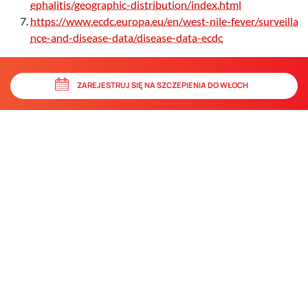
ephalitis/geographic-distribution/index.html
https://www.ecdc.europa.eu/en/west-nile-fever/surveilla
nce-and-disease-data/disease-data-ecdc
ZAREJESTRUJ SIĘ NA SZCZEPIENIA DO WŁOCH