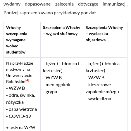
wydamy dopasowane zalecenia dotyczące immunizacji.
Poniżej zaprezentowano przykładowy podział.
Włochy
Szczepienia Włochy
Szczepienia Włochy
szczepienia
– wyjazd służbowy
– wycieczka
wymagane
objazdowa
wobec
studentów
Na przykładzie
tężec (+ błonica i
tężec (+ błonica i
medycyny na
krztusiec)
krztusiec)
Uniwersytecie
WZW B
WZW B
[4]
Bolońskim
meningokoki
kleszczowe
WZW B
grypa
zapalenie mózgu
odra, świnka,
wścieklizna
różyczka
ospa wietrzna
COVID-19
+ testy na WZW