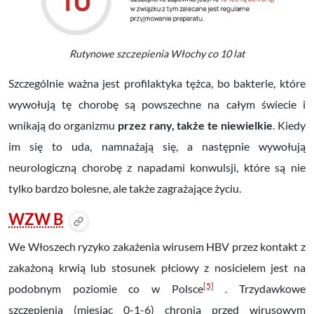
Rutynowe szczepienia Włochy co 10 lat
Szczególnie ważna jest profilaktyka tężca, bo bakterie, które
wywołują tę chorobę są powszechne na całym świecie i
wnikają do organizmu
przez rany, także te niewielkie
. Kiedy
im się to uda, namnażają się, a następnie wywołują
neurologiczną chorobę z napadami konwulsji, które są nie
tylko bardzo bolesne, ale także zagrażające życiu.
WZW B
We Włoszech ryzyko zakażenia wirusem HBV
przez
kontakt z
zakażoną krwią lub stosunek płciowy z nosicielem
jest na
[5]
podobnym poziomie co w Polsce
. Trzydawkowe
s
zczepienia
(miesiąc 0-1-6) chronią przed wirusowym