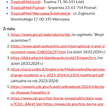
TropicalMed Łódź
- Tuwima 71, 90-031 Łódź
TropicalMed Poznań
- Szyperska 23, 61-754 Poznań
TropicalMed Warszawa Śródmieście
- ul. Zygmunta
Słomińskiego 17, 00-195 Warszawa
Źródła:
https://www.gov.pl/web/wlochy/idp
(w nagłówku "Bezpi
eczeństwo")
https://www.iatatravelcentre.com/international-travel-d
ocument-news/1580226297.htm
(na dzień 18.03.2024 r.)
https://data.who.int/dashboards/covid19/cases?n=c
(na
dzień 18.03.2024 r.)
https://corsi.unibo.it/singlecycle/MedicineAndSurgery/ex
change-students-a-y-2023-2024/in2324_healthcert.pdf
(aktualne na rok 2023/2024)
https://wwwnc.cdc.gov/travel/yellowbook/2024/infectio
ns-diseases/hepatitis-b
https://www.cdc.gov/tick-borne-encephalitis/data-map
s/?CDC_AAref_Val=https://www.cdc.gov/tick-borne-enc