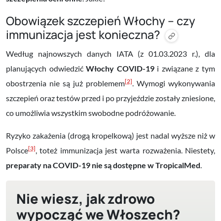
Obowiązek szczepień Włochy – czy
immunizacja jest konieczna?
Według najnowszych danych IATA (z 01.03.2023 r.), dla
planujących odwiedzić
Włochy COVID-19
i związane z tym
[2]
obostrzenia nie są już problemem
.
W
ymogi wykonywania
szczepień oraz testów przed i po przyjeździe
zostały zniesione,
co umożliwia wszystkim swobodne podróżowanie.
Ryzyko zakażenia (drogą kropelkową) jest nadal wyższe niż w
[3]
Polsce
, toteż immunizacja jest warta rozważenia. Niestety,
preparaty na COVID-19 nie są dostępne w TropicalMed
.
Nie wiesz, jak zdrowo
wypocząć we Włoszech?