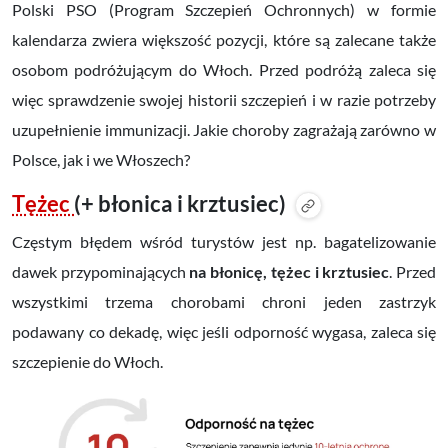
Polski PSO (Program Szczepień Ochronnych) w formie
kalendarza zwiera większość pozycji, które są zalecane także
osobom podróżującym do Włoch. P
rzed podróżą zaleca się
więc sprawdzenie swojej historii szczepień i w razie potrzeby
uzupełnienie immunizacji. J
akie choroby zagrażają zarówno w
Polsce, jak i we Włoszech?
Tężec
(+ błonica i krztusiec)
Częstym błędem wśród turystów jest np. bagatelizowanie
dawek przypominających
na błonicę, tężec i krztusiec
. Przed
wszystkimi trzema chorobami chroni jeden zastrzyk
podawany co dekadę, więc jeśli odporność wygasa, zaleca się
szczepienie do Włoch.