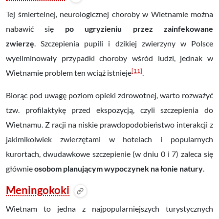
Tej śmiertelnej, neurologicznej choroby w Wietnamie można
nabawić się
po ugryzieniu przez zainfekowane
zwierzę
. Szczepienia pupili i dzikiej zwierzyny w Polsce
wyeliminowały przypadki choroby wśród ludzi, jednak w
[11]
Wietnamie problem ten wciąż istnieje
.
Biorąc pod uwagę poziom opieki zdrowotnej, warto rozważyć
tzw.
profilaktykę przed ekspozycją
, czyli szczepienia do
Wietnamu.
Z racji na niskie prawdopodobieństwo interakcji z
jakimikolwiek zwierzętami w hotelach i popularnych
kurortach, dwudawkowe szczepienie (w dniu 0 i 7) zaleca się
głównie
osobom planującym wypoczynek na łonie natury
.
Meningokoki
Wietnam to jedna z najpopularniejszych turystycznych