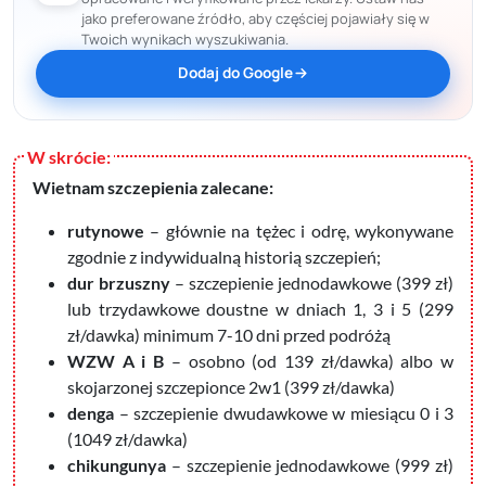
jako preferowane źródło, aby częściej pojawiały się w
Twoich wynikach wyszukiwania.
Dodaj do Google
Wietnam szczepienia zalecane:
rutynowe
– głównie na tężec i odrę, wykonywane
zgodnie z indywidualną historią szczepień;
dur brzuszny
– szczepienie jednodawkowe (399 zł)
lub trzydawkowe doustne w dniach 1, 3 i 5 (299
zł/dawka) minimum 7-10 dni przed podróżą
WZW A i B
– osobno (od 139 zł/dawka) albo w
skojarzonej szczepionce 2w1 (399 zł/dawka)
denga
– szczepienie dwudawkowe w miesiącu 0 i 3
(1049 zł/dawka)
chikungunya
– szczepienie jednodawkowe (999 zł)