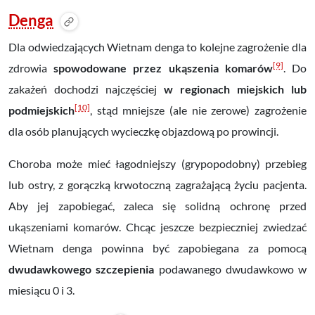
Denga
Dla odwiedzających Wietnam denga to kolejne zagrożenie dla
[9]
zdrowia
spowodowane przez ukąszenia komarów
. Do
zakażeń dochodzi najczęściej
w regionach miejskich lub
[10]
podmiejskich
, stąd mniejsze (ale nie zerowe) zagrożenie
dla osób planujących wycieczkę objazdową po prowincji.
Choroba może mieć łagodniejszy (grypopodobny) przebieg
lub ostry, z gorączką krwotoczną zagrażającą życiu pacjenta.
Aby jej zapobiegać, zaleca się solidną ochronę przed
ukąszeniami komarów. Chcąc jeszcze bezpieczniej zwiedzać
Wietnam denga powinna być zapobiegana za pomocą
dwudawkowego szczepienia
podawanego dwudawkowo w
miesiącu 0 i 3.