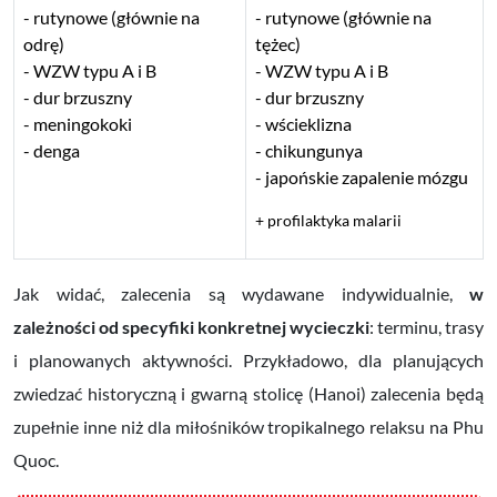
rutynowe (głównie na
rutynowe (głównie na
odrę)
tężec)
WZW typu A i B
WZW typu A i B
dur brzuszny
dur brzuszny
meningokoki
wścieklizna
denga
chikungunya
japońskie zapalenie mózgu
+ profilaktyka malarii
Jak widać, zalecenia są wydawane indywidualnie,
w
zależności od specyfiki konkretnej wycieczki
: terminu, trasy
i planowanych aktywności. Przykładowo, dla planujących
zwiedzać historyczną i gwarną stolicę (Hanoi) zalecenia będą
zupełnie inne niż dla miłośników tropikalnego relaksu na Phu
Quoc.