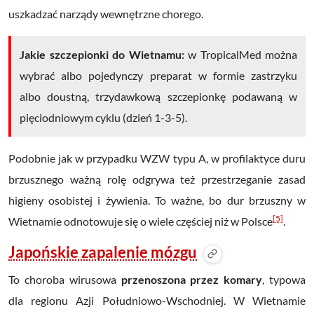
uszkadzać narządy wewnętrzne chorego.
Jakie szczepionki do Wietnamu:
w TropicalMed można
wybrać albo pojedynczy preparat w formie zastrzyku
albo doustną, trzydawkową szczepionkę podawaną w
pięciodniowym cyklu (dzień 1-3-5).
Podobnie jak w przypadku WZW typu A, w profilaktyce duru
brzusznego ważną rolę odgrywa też przestrzeganie zasad
higieny osobistej i żywienia. To ważne, bo dur brzuszny w
[5]
Wietnamie odnotowuje się o wiele częściej niż w Polsce
.
Japońskie zapalenie mózgu
To choroba wirusowa
przenoszona przez komary
, typowa
dla regionu Azji Południowo-Wschodniej. W Wietnamie