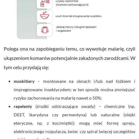
Polega ona na zapobieganiu temu, co wywołuje malarię, czyli
ukąszeniom komarów potencjalnie zakażonych zarodźcami.
W
tym celu przydają się:
moskitiery
– montowane na oknach i/lub nad łóżkiem i
impregnowane insektycydem; w ten sposób można zmniejszyć
ryzyko zachorowania na malarię nawet o 50%;
repelenty
(środki odstraszające owady)
– chemiczne (np.
DEET, ikarydyna czy permentyna) lub naturalne (olejki
eteryczne, np. z kocimiętki); mogą mieć formę spreju,
elektronicznego rozpylacza, świec czy spiral (więcej szczegółów