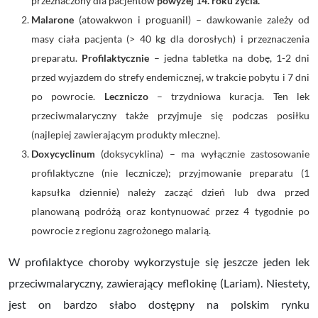
przeznaczony dla pacjentów
powyżej 14. roku życia.
Malarone
(
atowakwon i proguanil)
– dawkowanie zależy od
masy ciała pacjenta (> 40 kg dla dorosłych) i przeznaczenia
preparatu.
Profilaktycznie
– jedna tabletka na dobę, 1-2 dni
przed wyjazdem do strefy endemicznej, w trakcie pobytu i 7 dni
po powrocie.
Leczniczo
– trzydniowa kuracja. Ten lek
przeciwmalaryczny także przyjmuje się podczas posiłku
(najlepiej zawierającym produkty mleczne).
Doxycyclinum
(
doksycyklina)
– ma wyłącznie zastosowanie
profilaktyczne (nie lecznicze); przyjmowanie preparatu (1
kapsułka dziennie) należy zacząć dzień lub dwa przed
planowaną podróżą oraz kontynuować przez 4 tygodnie po
powrocie z regionu zagrożonego malarią.
W profilaktyce choroby wykorzystuje się jeszcze jeden lek
przeciwmalaryczny, zawierający
meflokinę (
Lariam). Niestety,
jest on bardzo słabo dostępny na polskim rynku