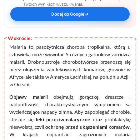
Twoich wynikach wyszukiwania.
Dodaj do Google
Malaria to pasożytnicza choroba tropikalna, którą u
człowieka może wywołać 5 różnych gatunków zarodźca
malarii. Drobnoustroje chorobotwórcze przenoszą się
przez ukąszenia zainfekowanych komarów, głównie w
Afryce, ale także w Ameryce Łacińskiej, na południu Azji i
w Oceanii.
Objawy malarii
obejmują gorączkę, dreszcze i
nadpotliwość, charakterystycznym symptomem są
wycieńczające napady zimna. Aby zapobiegać chorobie,
stosuje się
leki przeciwmalaryczne
oraz profilaktykę
nieswoistą, czyli
ochronę przed ukąszeniami komarów
.
W krajach najbardziej zagrożonych malarią