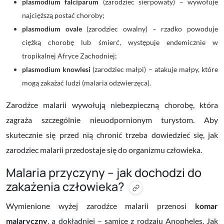
plasmodium falciparum
(zarodziec sierpowaty) – wywołuje
najcięższą postać choroby;
plasmodium ovale
(zarodziec owalny) – rzadko powoduje
ciężką chorobę lub śmierć, występuje endemicznie w
tropikalnej Afryce Zachodniej;
plasmodium knowlesi
(zarodziec małpi) – atakuje małpy, które
mogą zakażać ludzi (malaria odzwierzęca).
Zarodźce malarii wywołują niebezpieczną chorobę, która
zagraża szczególnie nieuodpornionym turystom. Aby
skutecznie się przed nią chronić trzeba dowiedzieć się, jak
zarodziec malarii przedostaje się do organizmu człowieka.
Malaria przyczyny – jak dochodzi do
zakażenia człowieka?
Wymienione wyżej zarodźce malarii przenosi
komar
malaryczny
, a dokładniej – samice z rodzaju Anopheles. Jak