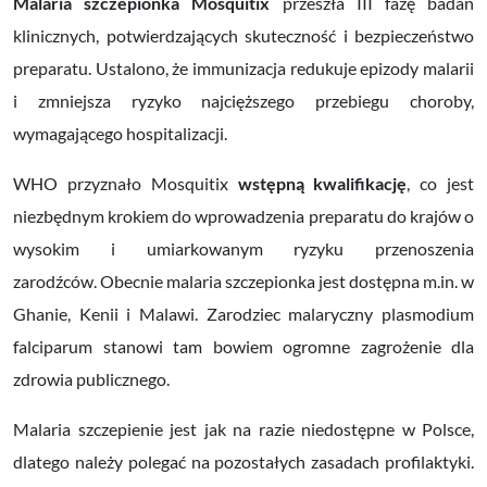
Malaria szczepionka
Mosquitix
przeszła III fazę badań
klinicznych, potwierdzających skuteczność i bezpieczeństwo
preparatu.
Ustalono, że immunizacja redukuje epizody malarii
i zmniejsza ryzyko najcięższego przebiegu choroby,
wymagającego hospitalizacji.
WHO przyznało Mosquitix
wstępną kwalifikację
, co jest
niezbędnym krokiem do wprowadzenia preparatu do krajów o
wysokim i umiarkowanym ryzyku przenoszenia
zarodźców.
Obecnie malaria szczepionka jest dostępna m.in.
w
Ghanie, Kenii i Malawi. Zarodziec malaryczny
plasmodium
falciparum stanowi tam bowiem ogromne zagrożenie dla
zdrowia publicznego.
Malaria szczepienie jest jak na razie niedostępne w Polsce,
dlatego n
ależy polegać na pozostałych zasadach profilaktyki.