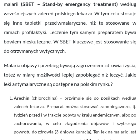
malarii
(SBET
– Stand-by
emergency treatment)
według
wcześniejszych zaleceń polskiego lekarza. W tym celu stosuje
się inne tabletki przeciwmalaryczne, niż te stosowane w
ramach profilaktyki. Leczenie tym samym preparatem bywa
bowiem nieskuteczne. W SBET kluczowe jest stosowanie się
do otrzymanych wytycznych.
Malaria objawy i przebieg bywają zagrożeniem zdrowia i życia,
toteż w miarę możliwości lepiej zapobiegać niż leczyć. Jakie
leki antymalaryczne są dostępne na polskim rynku?
Arechin
(
chlorochina)
– przyjmuje się po posiłkach według
zaleceń lekarza. Preparat można stosować zapobiegawczo, tj.
tydzień przed i w trakcie pobytu w kraju endemicznym, albo po
zachorowaniu, w celu złagodzenia objawów i szybszego
powrotu do zdrowia (3-dniowa kuracja)
. Ten lek na malarię jest