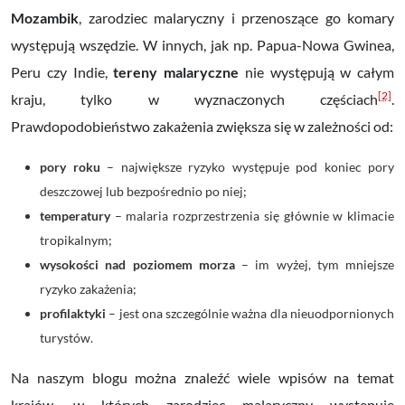
Mozambik
, zarodziec malaryczny i przenoszące go komary
występują wszędzie. W innych, jak np. Papua-Nowa Gwinea,
Peru czy Indie,
tereny malaryczne
nie występują w całym
[2]
kraju, tylko w wyznaczonych częściach
.
Prawdopodobieństwo zakażenia zwiększa się w zależności od:
pory roku
– największe ryzyko występuje pod koniec pory
deszczowej lub bezpośrednio po niej;
temperatury
– malaria rozprzestrzenia się głównie w klimacie
tropikalnym;
wysokości nad poziomem morza
– im wyżej, tym mniejsze
ryzyko zakażenia;
profilaktyki
– jest ona szczególnie ważna dla nieuodpornionych
turystów.
Na naszym blogu można znaleźć wiele wpisów na temat
krajów, w których zarodziec malaryczny występuje