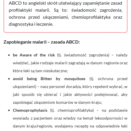
ABCD to angielski skrót ułatwiający zapamiętanie zasad
profilaktyki malarii. Są to: świadomość zagrożenia,
ochrona przed ukąszeniami, chemioprofilaktyka oraz
diagnostyka i leczenie.
Zapobieganie malarii – zasada ABCD:
be
A
ware of the risk
(tj. świadomość zagrożenia) – należy
wiedzieć, jakie rodzaje malarii zagrażają w danym regionie oraz
które leki są tam nieskuteczne;
avoid being
B
itten by mosquitoes
(tj. ochrona przed
ukąszeniami) – nasz personel doradza, który repelent wybrać, w
jaki sposób się ubierać i jakie aktywości podejmować, aby
zapobiegać ukąszeniom komarów w danym kraju;
C
hemoprophylaxis
(tj. chemioprofilaktyka) – na podstawie
wywiadu z pacjentem oraz wiedzy na temat lekoodporności w
danym kraju/regionie, wydajemy receptę na odpowiednie leki