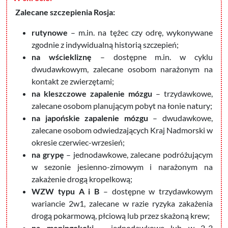
Zalecane szczepienia Rosja:
rutynowe
– m.in. na tężec czy odrę, wykonywane
zgodnie z indywidualną historią szczepień;
na wściekliznę
– dostępne m.in. w cyklu
dwudawkowym, zalecane osobom narażonym na
kontakt ze zwierzętami;
na kleszczowe zapalenie mózgu
– trzydawkowe,
zalecane osobom planującym pobyt na łonie natury;
na japońskie zapalenie mózgu
– dwudawkowe,
zalecane osobom odwiedzających Kraj Nadmorski w
okresie czerwiec-wrzesień;
na grypę
– jednodawkowe, zalecane podróżującym
w sezonie jesienno-zimowym i narażonym na
zakażenie drogą kropelkową;
WZW typu A i B
– dostępne w trzydawkowym
wariancie 2w1, zalecane w razie ryzyka zakażenia
drogą pokarmową, płciową lub przez skażoną krew;
na meningokoki
– jednodawkowe lub w 2-3