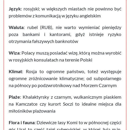
Język
: rosyjski; w większych miastach nie powinno być
problemów z komunikacją w języku angielskim
Waluta
: rubel (RUB), nie warto wymieniać pieniędzy
poza bankami i kantorami, gdyż istnieje ryzyko
otrzymania fałszywych banknotów
Wiza
: Polacy muszą posiadać wizę, którą można wyrobić
w rosyjskich konsulatach na terenie Polski
Klimat
: Rosja to ogromne państwo, toteż występuje
ogromne zróżnicowanie klimatyczne; od subpolarnego
na północy po podzwrotnikowy nad Morzem Czarnym
Plaże
: Khalaktyrsky z czarnym, wulkanicznym piaskiem
na Kamczatce czy kurort Soczi to idealne miejsca dla
miłośników plażowania
Flora i fauna
: Dziewicze lasy Komi to w północnej części
gór Ural to część tajgi syberyjskiej, w której żyją m.in.