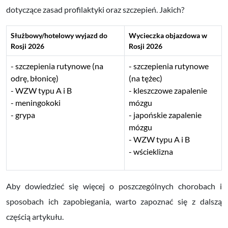
dotyczące zasad profilaktyki oraz szczepień. Jakich?
Służbowy/hotelowy wyjazd do
Wycieczka objazdowa w
Rosji 2026
Rosji 2026
szczepienia rutynowe (na
szczepienia rutynowe
odrę, błonicę)
(na tężec)
WZW typu A i B
kleszczowe zapalenie
meningokoki
mózgu
grypa
japońskie zapalenie
mózgu
WZW typu A i B
wścieklizna
Aby dowiedzieć się więcej o poszczególnych chorobach i
sposobach ich zapobiegania, warto zapoznać się z dalszą
częścią artykułu.