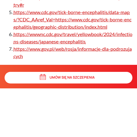
try#r
https://www.cdc.gov/tick-borne-encephalitis/data-map
s/?CDC_AAref_Val=https://www.cdc.gov/tick-borne-enc
ephalitis/geographic-distribution/index.html
https://wwwnc.cdc.gov/travel/yellowbook/2024/infectio
ns-diseases/japanese-encephalitis
https://www.gov.pl/web/rosja/informacje-dla-podrozuja
cych
UMÓW SIĘ NA SZCZEPIENIA