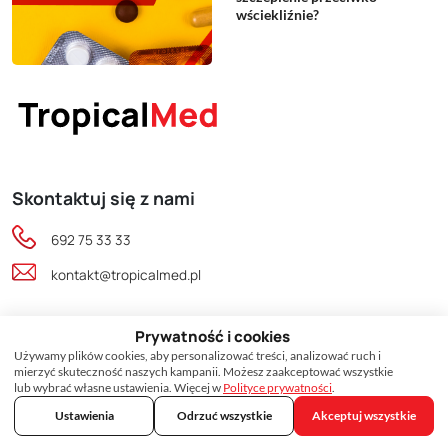
wściekliźnie?
Skontaktuj się z nami
692 75 33 33
kontakt@tropicalmed.pl
Obserwuj nas na
Prywatność i cookies
Używamy plików cookies, aby personalizować treści, analizować ruch i
mierzyć skuteczność naszych kampanii. Możesz zaakceptować wszystkie
lub wybrać własne ustawienia. Więcej w
Polityce prywatności
.
Ustawienia
Odrzuć wszystkie
Akceptuj wszystkie
GRUPA TROPICALMED SP. Z O.O.
30-006 Kraków, ul. Wrocławska 53D