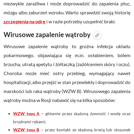
niezwykle zaraźliwa i może doprowadzić do zapalenia płuc,
mózgu albo zaburzeń wzroku. Warto sprawdzić swoją historię
szczepienia na odrę
i w razie potrzeby uzupełnić braki.
Wirusowe zapalenie wątroby
Wirusowe zapalenie wątroby to groźna infekcja układu
pokarmowego, objawiająca się m.in. osłabieniem, bólem
brzucha, utratą apetytu i żółtaczką (zażółceniem skóry i oczu).
Choroba może mieć ostry przebieg, wymagający nawet
hospitalizacji, albo przejść w stan przewlekły i doprowadzić do
marskości lub raka wątroby (WZW B).
Wirusowego zapalenia
wątroby
można w Rosji nabawić się na kilka sposobów:
WZW typu A
– głównie przez skażoną żywność i wodę oraz
brudnymi rękami;
WZW typu B
– przez kontakt ze skażoną krwią lub stosunek