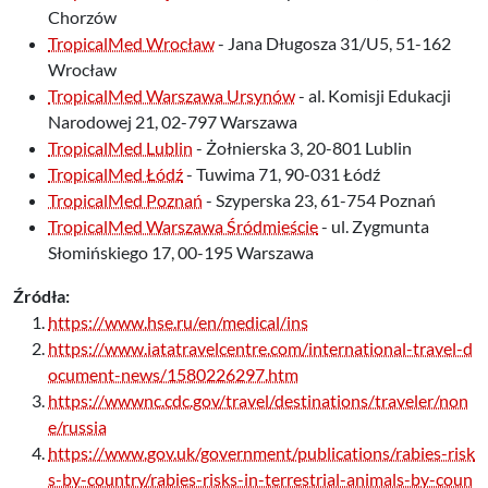
Chorzów
TropicalMed Wrocław
- Jana Długosza 31/U5, 51-162
Wrocław
TropicalMed Warszawa Ursynów
- al. Komisji Edukacji
Narodowej 21, 02-797 Warszawa
TropicalMed Lublin
- Żołnierska 3, 20-801 Lublin
TropicalMed Łódź
- Tuwima 71, 90-031 Łódź
TropicalMed Poznań
- Szyperska 23, 61-754 Poznań
TropicalMed Warszawa Śródmieście
- ul. Zygmunta
Słomińskiego 17, 00-195 Warszawa
Źródła:
https://www.hse.ru/en/medical/ins
https://www.iatatravelcentre.com/international-travel-d
ocument-news/1580226297.htm
https://wwwnc.cdc.gov/travel/destinations/traveler/non
e/russia
https://www.gov.uk/government/publications/rabies-risk
s-by-country/rabies-risks-in-terrestrial-animals-by-coun