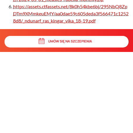
https://assets.ctfassets.net/8k0h54kbe6bj/295NbQ8Zp
DTm9XMmkeuEMY/aa0dae59c605deda3f566471c1252
8d8/_ndunarf_ras_kingar_vika_18-19.pdf
UMÓW SIĘ NA SZCZEPIENIA