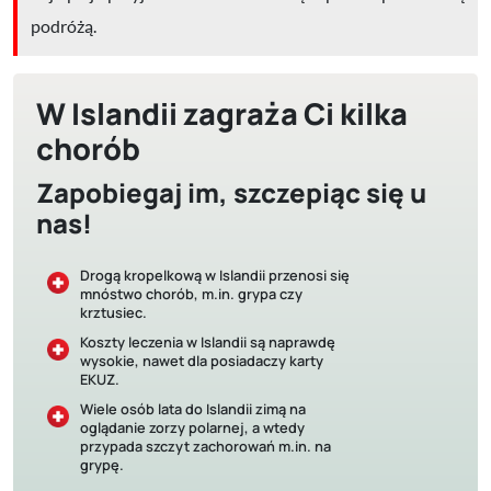
podróżą.
W Islandii zagraża Ci kilka
chorób
Zapobiegaj im, szczepiąc się u
nas!
Drogą kropelkową w Islandii przenosi się
mnóstwo chorób, m.in. grypa czy
krztusiec.
Koszty leczenia w Islandii są naprawdę
wysokie, nawet dla posiadaczy karty
EKUZ.
Wiele osób lata do Islandii zimą na
oglądanie zorzy polarnej, a wtedy
przypada szczyt zachorowań m.in. na
grypę.