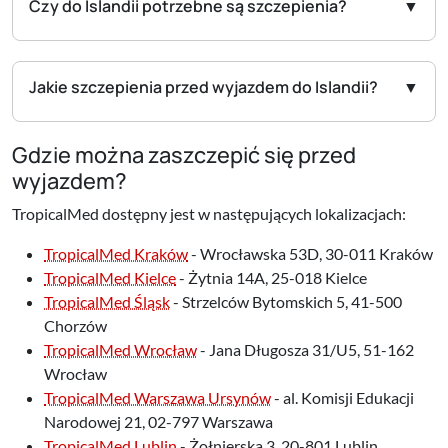
Czy do Islandii potrzebne są szczepienia?
Jakie szczepienia przed wyjazdem do Islandii?
Gdzie można zaszczepić się przed
wyjazdem?
TropicalMed dostępny jest w następujących lokalizacjach:
TropicalMed Kraków
- Wrocławska 53D, 30-011 Kraków
TropicalMed Kielce
- Żytnia 14A, 25-018 Kielce
TropicalMed Śląsk
- Strzelców Bytomskich 5, 41-500
Chorzów
TropicalMed Wrocław
- Jana Długosza 31/U5, 51-162
Wrocław
TropicalMed Warszawa Ursynów
- al. Komisji Edukacji
Narodowej 21, 02-797 Warszawa
TropicalMed Lublin
- Żołnierska 3, 20-801 Lublin