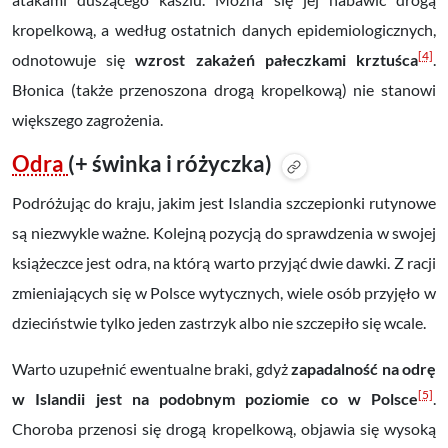
kropelkową, a według ostatnich danych epidemiologicznych,
[4]
odnotowuje się
wzrost zakażeń pałeczkami krztuśca
.
Błonica (także przenoszona drogą kropelkową) nie stanowi
większego zagrożenia.
Odra
(+ świnka i różyczka)
Podróżując do kraju, jakim jest Islandia szczepionki rutynowe
są niezwykle ważne. Kolejną pozycją do sprawdzenia w swojej
książeczce jest odra, na którą warto przyjąć dwie dawki. Z racji
zmieniających się w Polsce wytycznych, wiele osób przyjęło w
dzieciństwie tylko jeden zastrzyk albo nie szczepiło się wcale.
Warto uzupełnić ewentualne braki, gdyż
zapadalność na odrę
[5]
w Islandii jest na podobnym poziomie co w Polsce
.
Choroba przenosi się drogą kropelkową, objawia się wysoką