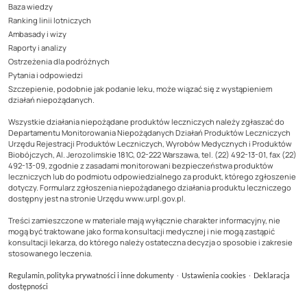
Baza wiedzy
Ranking linii lotniczych
Ambasady i wizy
Raporty i analizy
Ostrzeżenia dla podróżnych
Pytania i odpowiedzi
Szczepienie, podobnie jak podanie leku, może wiązać się z wystąpieniem
działań niepożądanych.
Wszystkie działania niepożądane produktów leczniczych należy zgłaszać do
Departamentu Monitorowania Niepożądanych Działań Produktów Leczniczych
Urzędu Rejestracji Produktów Leczniczych, Wyrobów Medycznych i Produktów
Biobójczych, Al. Jerozolimskie 181C, 02-222 Warszawa, tel. (22) 492-13-01, fax (22)
492-13-09, zgodnie z zasadami monitorowani bezpieczeństwa produktów
leczniczych lub do podmiotu odpowiedzialnego za produkt, którego zgłoszenie
dotyczy. Formularz zgłoszenia niepożądanego działania produktu leczniczego
dostępny jest na stronie Urzędu www.urpl.gov.pl.
Treści zamieszczone w materiale mają wyłącznie charakter informacyjny, nie
mogą być traktowane jako forma konsultacji medycznej i nie mogą zastąpić
konsultacji lekarza, do którego należy ostateczna decyzja o sposobie i zakresie
stosowanego leczenia.
·
·
Regulamin, polityka prywatności i inne dokumenty
Ustawienia cookies
Deklaracja
dostępności