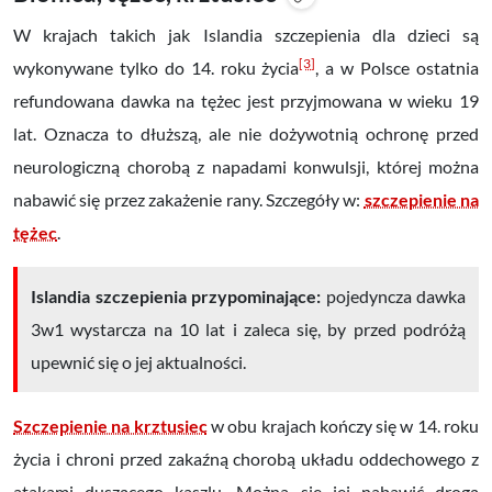
W krajach takich jak Islandia szczepienia dla dzieci są
[3]
wykonywane tylko do 14. roku życia
, a w Polsce ostatnia
refundowana dawka na tężec jest przyjmowana w wieku 19
lat. Oznacza to dłuższą, ale nie dożywotnią ochronę przed
neurologiczną chorobą z napadami konwulsji, której można
nabawić się przez zakażenie rany. Szczegóły w:
szczepienie na
tężec
.
Islandia szczepienia przypominające:
pojedyncza dawka
3w1 wystarcza na 10 lat i zaleca się, by przed podróżą
upewnić się o jej aktualności.
Szczepienie na krztusiec
w obu krajach kończy się w 14. roku
życia i chroni przed zakaźną chorobą układu oddechowego z
atakami duszącego kaszlu. Można się jej nabawić drogą