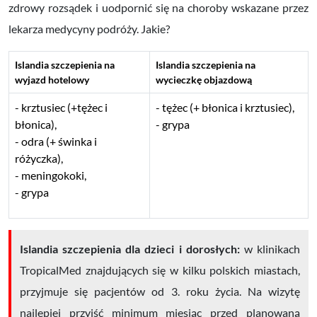
zdrowy rozsądek i uodpornić się na choroby wskazane przez
lekarza medycyny podróży. Jakie?
Islandia szczepienia na
Islandia szczepienia na
wyjazd hotelowy
wycieczkę objazdową
krztusiec (+tężec i
tężec (+ błonica i krztusiec),
błonica),
grypa
odra (+ świnka i
różyczka),
meningokoki,
grypa
Islandia szczepienia dla dzieci i dorosłych:
w klinikach
TropicalMed znajdujących się w kilku polskich miastach,
przyjmuje się pacjentów od 3. roku życia. Na wizytę
najlepiej przyjść minimum miesiąc przed planowaną