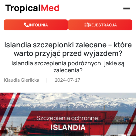
Przejdź do treści
INFOLINIA
REJESTRACJA
Islandia szczepionki zalecane – które
warto przyjąć przed wyjazdem?
Islandia szczepienia podróżnych: jakie są
zalecenia?
Klaudia Gierlicka
|
2024-07-17