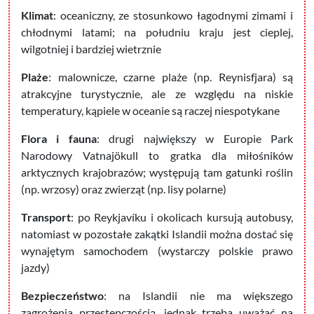
Klimat
: oceaniczny, ze stosunkowo łagodnymi zimami i
chłodnymi latami; na południu kraju jest cieplej,
wilgotniej i bardziej wietrznie
Plaże
: malownicze, czarne plaże (np. Reynisfjara) są
atrakcyjne turystycznie, ale ze względu na niskie
temperatury, kąpiele w oceanie są raczej niespotykane
Flora i fauna
: drugi największy w Europie Park
Narodowy Vatnajökull to gratka dla miłośników
arktycznych krajobrazów; występują tam gatunki roślin
(np. wrzosy) oraz zwierząt (np. lisy polarne)
Transport
: po Reykjavíku i okolicach kursują autobusy,
natomiast w pozostałe zakątki Islandii można dostać się
wynajętym samochodem (wystarczy polskie prawo
jazdy)
Bezpieczeństwo
: na Islandii nie ma większego
zagrożenia przestępczością, jednak trzeba uważać na