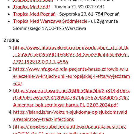
TropicalMed Łódź
- Tuwima 71, 90-031 Łódź
TropicalMed Poznań
- Szyperska 23, 61-754 Poznań
TropicalMed Warszawa Śródmieście
- ul. Zygmunta
Słomińskiego 17, 00-195 Warszawa
Źródła:
https://www.iatatravelcentre.com/world.php?__cf_chl_tk
=_XaVo9JuEO9b9JDitEGK97JM_36mSYJkubb5iei9EYc-
1721192912-0.0.1.1-4586
https://www.nfz.gov.pl/dla-pacjenta/nasze-zdrowie-w-u
e/leczenie-w-krajach-unii-europejskiej-i-efta/wyjezdzam
-do/
https://assets.ctfassets.net/8k0h54kbe6bj/2pX14gG6jkc
rU4PuHszWip/f2f412094478714c45b7e8444001e03c/
Almennar_bolusetningar_barna_PL_22.03.2024.pdf
https://island.is/en/voktun-sjukdoma-og-sjukdomsvald
a/respiratory-tract-infections
https://measles-rubella-monthly.ecdc.europa.eu/archiv
e//2024-05-01_measles-rubella-monthly.zip