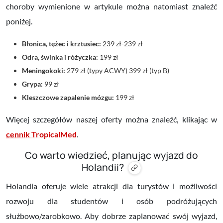
choroby wymienione w artykule można natomiast znaleźć
poniżej.
Błonica, tężec i krztusiec:
239 zł-239 zł
Odra, świnka i różyczka:
199 zł
Meningokoki:
279 zł (typy ACWY) 399 zł (typ B)
Grypa:
99 zł
Kleszczowe zapalenie mózgu:
199 zł
Więcej szczegółów naszej oferty można znaleźć, klikając w
cennik TropicalMed
.
Co warto wiedzieć, planując wyjazd do
Holandii?
Holandia oferuje wiele atrakcji dla turystów i możliwości
rozwoju dla studentów i osób podróżujących
służbowo/zarobkowo. Aby dobrze zaplanować swój wyjazd,