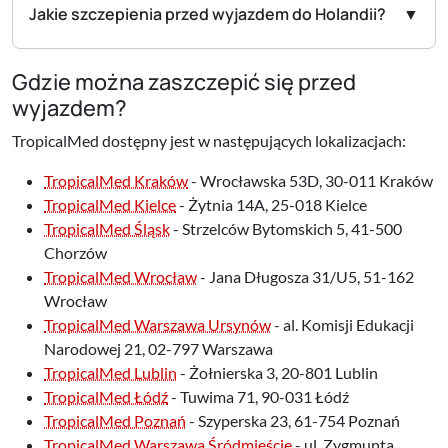
Jakie szczepienia przed wyjazdem do Holandii?
Gdzie można zaszczepić się przed
wyjazdem?
TropicalMed dostępny jest w następujących lokalizacjach:
TropicalMed Kraków
- Wrocławska 53D, 30-011 Kraków
TropicalMed Kielce
- Żytnia 14A, 25-018 Kielce
TropicalMed Śląsk
- Strzelców Bytomskich 5, 41-500
Chorzów
TropicalMed Wrocław
- Jana Długosza 31/U5, 51-162
Wrocław
TropicalMed Warszawa Ursynów
- al. Komisji Edukacji
Narodowej 21, 02-797 Warszawa
TropicalMed Lublin
- Żołnierska 3, 20-801 Lublin
TropicalMed Łódź
- Tuwima 71, 90-031 Łódź
TropicalMed Poznań
- Szyperska 23, 61-754 Poznań
TropicalMed Warszawa Śródmieście
- ul. Zygmunta