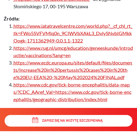
Słomińskiego 17, 00-195 Warszawa
Źródła:
https://www.iatatravelcentre.com/world.php?__cf_chl_rt_
tk=FWo5SVFVMlq0n_9CIWVbXAkL3_DvlySNvbIGMkk
Oogk-1711362949-0.0.1.1-1322
https://www.rug.nl/umcg/education/geneeskunde/introd
uctie/vaccinations?lang=en
https://www.ecdc.europa.eu/sites/default/files/documen
ts/Increase%20in%20pertussis%20cases%20in%20th
e%20EU-EEA%20-%20May%202024%20FINAL.pdf
https://www.cdc.gov/tick-borne-encephalitis/data-map
s/?CDC_AAref_Val=https://www.cdc.gov/tick-borne-enc
ephalitis/geographic-distribution/index.html
ZAPISZ SIĘ NA WIZYTĘ SZCZEPIENNĄ