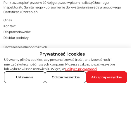
Punkt szczepień przeciw żółtej gorączce wpisany na listę Głównego
Inspektoratu Sanitarnego - uprawnienie do wystawiania międzynarodowego
Certyfikatu Szczepień.
O nas
Kontakt
Dla pracodawców
Dla biur podróży
Szczepienia dla podróżnych
Szczepienia na HPV
Prywatność i cookies
Cennik szczepień
Używamy plików cookies, aby personalizować treści, analizować ruch i
mierzyć skuteczność naszych kampanii. Możesz zaakceptować wszystkie
Dostępność szczepionek
lub wybrać własne ustawienia. Więcej w
Polityce prywatności
.
Baza wiedzy
Ustawienia
Odrzuć wszystkie
Akceptuj wszystkie
Ranking linii lotniczych
Ambasady i wizy
Raporty i analizy
Ostrzeżenia dla podróżnych
Pytania i odpowiedzi
Szczepienie, podobnie jak podanie leku, może wiązać się z wystąpieniem
działań niepożądanych.
Wszystkie działania niepożądane produktów leczniczych należy zgłaszać do
Departamentu Monitorowania Niepożądanych Działań Produktów Leczniczych