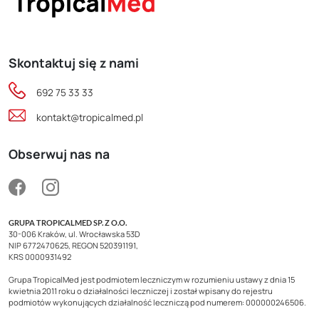
Skontaktuj się z nami
692 75 33 33
kontakt@tropicalmed.pl
Obserwuj nas na
GRUPA TROPICALMED SP. Z O.O.
30-006 Kraków, ul. Wrocławska 53D
NIP 6772470625, REGON 520391191,
KRS 0000931492
Grupa TropicalMed jest podmiotem leczniczym w rozumieniu ustawy z dnia 15
kwietnia 2011 roku o działalności leczniczej i został wpisany do rejestru
podmiotów wykonujących działalność leczniczą pod numerem: 000000246506.