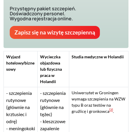
Przystępny pakiet szczepień.
Doświadczony personel.
Wygodna rejestracja online.
Zapisz się na wizytę szczepienną
Wyjazd
Wycieczka
Studia medyczne w Holandii
hotelowy/bizne
objazdowa
sowy
lub fizyczna
praca w
Holandii
szczepienia
szczepienia
Uniwersytet w Groningen
wymaga szczepienia na WZW
rutynowe
rutynowe
typu B oraz testów na
(głównie na
(głównie na
[2]
gruźlicę i gronkowca
.
krztusiec i
tężec)
odrę)
kleszczowe
meningokoki
zapalenie