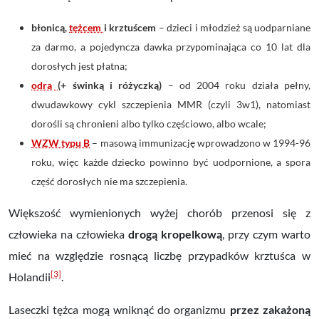
błonicą,
tężcem
i
krztuścem
– dzieci i młodzież są uodparniane
za darmo, a pojedyncza dawka przypominająca co 10 lat dla
dorosłych jest płatna;
odrą
(+ świnką i różyczką)
– od 2004 roku działa pełny,
dwudawkowy cykl szczepienia MMR (czyli 3w1), natomiast
dorośli są chronieni albo tylko częściowo, albo wcale;
WZW typu B
– masową immunizację wprowadzono w 1994-96
roku, więc każde dziecko powinno być uodpornione, a spora
część dorosłych nie ma szczepienia.
Większość wymienionych wyżej chorób przenosi się z
człowieka na człowieka
drogą kropelkową
, przy czym warto
mieć na względzie rosnącą liczbę przypadków krztuśca w
[3]
Holandii
.
Laseczki tężca mogą wniknąć do organizmu
przez zakażoną