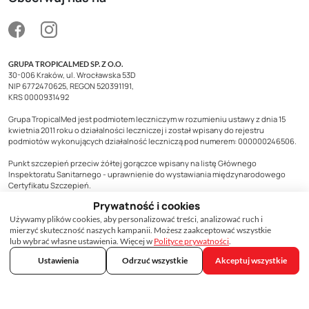
GRUPA TROPICALMED SP. Z O.O.
30-006 Kraków, ul. Wrocławska 53D
NIP 6772470625, REGON 520391191,
KRS 0000931492
Grupa TropicalMed jest podmiotem leczniczym w rozumieniu ustawy z dnia 15
kwietnia 2011 roku o działalności leczniczej i został wpisany do rejestru
podmiotów wykonujących działalność leczniczą pod numerem: 000000246506.
Punkt szczepień przeciw żółtej gorączce wpisany na listę Głównego
Inspektoratu Sanitarnego - uprawnienie do wystawiania międzynarodowego
Certyfikatu Szczepień.
Prywatność i cookies
O nas
Kontakt
Używamy plików cookies, aby personalizować treści, analizować ruch i
mierzyć skuteczność naszych kampanii. Możesz zaakceptować wszystkie
Dla pracodawców
lub wybrać własne ustawienia. Więcej w
Polityce prywatności
.
Dla biur podróży
Ustawienia
Odrzuć wszystkie
Akceptuj wszystkie
Szczepienia dla podróżnych
Szczepienia na HPV
Cennik szczepień