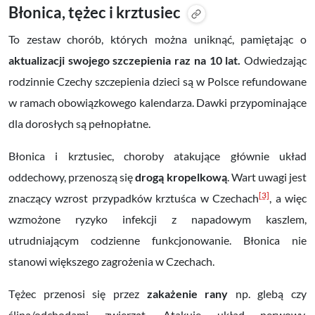
Błonica, tężec i krztusiec
To zestaw chorób, których można uniknąć, pamiętając o
aktualizacji swojego szczepienia raz na 10 lat.
Odwiedzając
rodzinnie Czechy szczepienia dzieci są w Polsce refundowane
w ramach obowiązkowego kalendarza. Dawki przypominające
dla dorosłych są pełnopłatne.
Błonica i krztusiec, choroby atakujące głównie układ
oddechowy, przenoszą się
drogą kropelkową
. Wart uwagi jest
[3]
znaczący wzrost przypadków krztuśca w Czechach
, a więc
wzmożone ryzyko infekcji z napadowym kaszlem,
utrudniającym codzienne funkcjonowanie. Błonica nie
stanowi większego zagrożenia w Czechach.
Tężec przenosi się przez
zakażenie rany
np. glebą czy
śliną/odchodami zwierząt. Atakuje układ nerwowy,