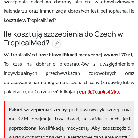
szczepienia dzieci na choroby nieujęte w obowiązkowym
kalendarzu oraz immunizacja dorosłych jest pełnopłatna. Ile
kosztuje w TropicalMed?
Ile kosztują szczepienia do Czech w
TropicalMed?
W TropicalMed
koszt kwalifikacji medycznej wynosi 70 zł,
.
To czas na dobranie preparatu/ów z uwzględnieniem
indywidualnych przeciwwskazań zdrowotnych oraz
opracowanie harmonogramu szczeń. Ich ceny (za dawkę lub w
pakietach), można znaleźć, klikając
cennik TropicalMed
.
Pakiet szczepienia Czechy:
podstawowy cykl szczepienia
na KZM obejmuje trzy dawki, a każda z nich jest
poprzedzona kwalifikacją medyczną. Aby zaoszczędzić,
warto skorzystać z pakietu „Kleszczowe zapalenie mózgu”