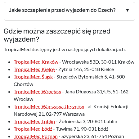
Jakie szczepienia przed wyjazdem do Czech?
Gdzie można zaszczepić się przed
wyjazdem?
TropicalMed dostępny jest w następujących lokalizacjach:
TropicalMed Kraków
- Wrocławska 53D, 30-011 Kraków
TropicalMed Kielce
- Żytnia 14A, 25-018 Kielce
TropicalMed Śląsk
- Strzelców Bytomskich 5, 41-500
Chorzów
TropicalMed Wrocław
- Jana Długosza 31/U5, 51-162
Wrocław
TropicalMed Warszawa Ursynów
- al. Komisji Edukacji
Narodowej 21, 02-797 Warszawa
TropicalMed Lublin
- Żołnierska 3, 20-801 Lublin
TropicalMed Łódź
- Tuwima 71, 90-031 Łódź
TropicalMed Poznań
- Szyperska 23, 61-754 Poznań