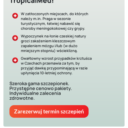
TropicalMed!
W zatłoczonych miejscach, do których
należy m.in. Praga w sezonie
turystycznym, łatwiej nabawić się
choroby meningokokowej czy grypy.
Wypoczynek na łonie czeskiej natury
grozi zakażeniem kleszczowym
zapaleniem mózgu i/lub (w dużo
mniejszym stopniu) wścieklizną.
Gwałtowny wzrost przypadków krztuśca
w Czechach przemawia za tym, by
przyjąć dawkę przypominającą w razie
upłynięcia 10-letniej ochrony.
Szeroka gama szczepionek.
Przystępne cenowo pakiety.
Indywidualne zalecenia
zdrowotne.
Zarezerwuj termin szczepień