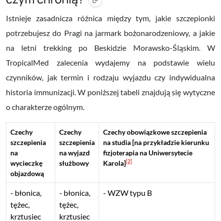
Istnieje zasadnicza różnica między tym, jakie szczepionki
potrzebujesz do Pragi na jarmark bożonarodzeniowy, a jakie
na letni trekking po Beskidzie Morawsko-Śląskim. W
TropicalMed zalecenia wydajemy na podstawie wielu
czynników, jak termin i rodzaju wyjazdu czy indywidualna
historia immunizacji. W poniższej tabeli znajdują się wytyczne
o charakterze ogólnym.
Czechy
Czechy
Czechy obowiązkowe szczepienia
szczepienia
szczepienia
na studia [na przykładzie kierunku
na
na wyjazd
fizjoterapia na Uniwersytecie
[2]
wycieczkę
służbowy
Karola]
objazdową
błonica,
błonica,
WZW typu B
tężec,
tężec,
krztusiec
krztusiec