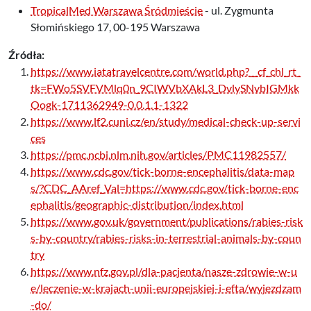
TropicalMed Warszawa Śródmieście
- ul. Zygmunta
Słomińskiego 17, 00-195 Warszawa
Źródła:
https://www.iatatravelcentre.com/world.php?__cf_chl_rt_
tk=FWo5SVFVMlq0n_9CIWVbXAkL3_DvlySNvbIGMkk
Oogk-1711362949-0.0.1.1-1322
https://www.lf2.cuni.cz/en/study/medical-check-up-servi
ces
https://pmc.ncbi.nlm.nih.gov/articles/PMC11982557/
https://www.cdc.gov/tick-borne-encephalitis/data-map
s/?CDC_AAref_Val=https://www.cdc.gov/tick-borne-enc
ephalitis/geographic-distribution/index.html
https://www.gov.uk/government/publications/rabies-risk
s-by-country/rabies-risks-in-terrestrial-animals-by-coun
try
https://www.nfz.gov.pl/dla-pacjenta/nasze-zdrowie-w-u
e/leczenie-w-krajach-unii-europejskiej-i-efta/wyjezdzam
-do/