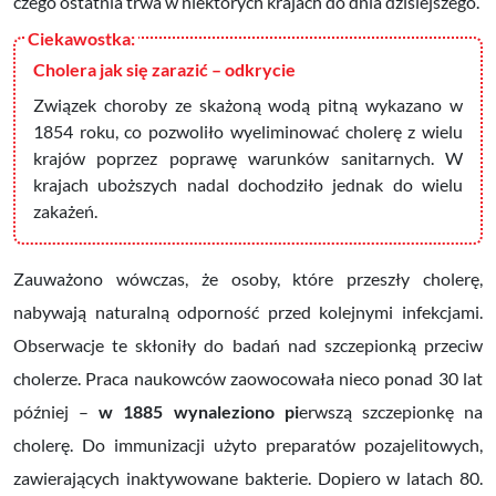
czego ostatnia trwa w niektórych krajach do dnia dzisiejszego.
Cholera jak się zarazić – odkrycie
Związek choroby ze skażoną wodą pitną wykazano w
1854 roku, co pozwoliło wyeliminować cholerę z wielu
krajów poprzez poprawę warunków sanitarnych. W
krajach uboższych nadal dochodziło jednak do wielu
zakażeń.
Zauważono wówczas, że osoby, które przeszły cholerę,
nabywają
naturalną odporność
przed kolejnymi infekcjami.
Obserwacje te skłoniły do badań nad szczepionką przeciw
cholerze.
Praca naukowców zaowocowała nieco ponad 30 lat
później –
w 1885 wynaleziono
pi
erwszą szczepionkę na
cholerę
. Do immunizacji użyto preparatów pozajelitowych,
zawierających inaktywowane bakterie. Dopiero w latach 80.