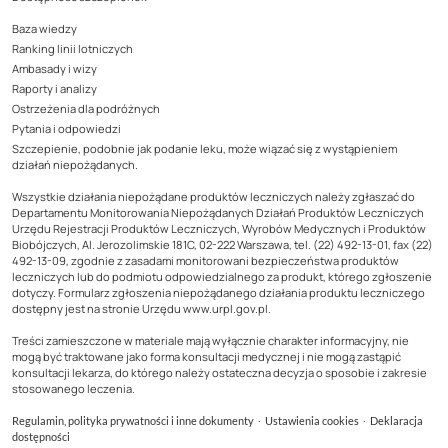
Baza wiedzy
Ranking linii lotniczych
Ambasady i wizy
Raporty i analizy
Ostrzeżenia dla podróżnych
Pytania i odpowiedzi
Szczepienie, podobnie jak podanie leku, może wiązać się z wystąpieniem
działań niepożądanych.
Wszystkie działania niepożądane produktów leczniczych należy zgłaszać do
Departamentu Monitorowania Niepożądanych Działań Produktów Leczniczych
Urzędu Rejestracji Produktów Leczniczych, Wyrobów Medycznych i Produktów
Biobójczych, Al. Jerozolimskie 181C, 02-222 Warszawa, tel. (22) 492-13-01, fax (22)
492-13-09, zgodnie z zasadami monitorowani bezpieczeństwa produktów
leczniczych lub do podmiotu odpowiedzialnego za produkt, którego zgłoszenie
dotyczy. Formularz zgłoszenia niepożądanego działania produktu leczniczego
dostępny jest na stronie Urzędu www.urpl.gov.pl.
Treści zamieszczone w materiale mają wyłącznie charakter informacyjny, nie
mogą być traktowane jako forma konsultacji medycznej i nie mogą zastąpić
konsultacji lekarza, do którego należy ostateczna decyzja o sposobie i zakresie
stosowanego leczenia.
·
·
Regulamin, polityka prywatności i inne dokumenty
Ustawienia cookies
Deklaracja
dostępności