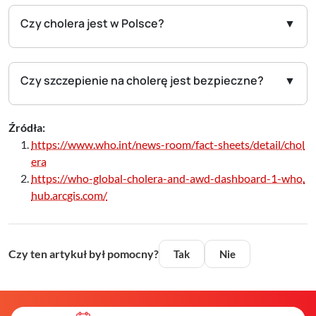
Czy cholera jest w Polsce?
Czy szczepienie na cholerę jest bezpieczne?
Źródła:
https://www.who.int/news-room/fact-sheets/detail/chol
era
https://who-global-cholera-and-awd-dashboard-1-who.
hub.arcgis.com/
Czy ten artykuł był pomocny?
Tak
Nie