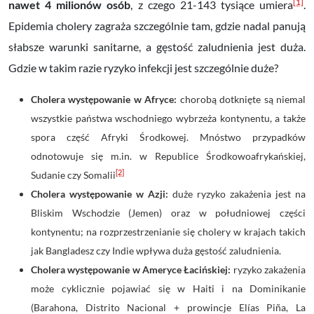
[1]
nawet 4 milionów osób
, z czego 21-143 tysiące umiera
.
Epidemia cholery zagraża szczególnie tam, gdzie nadal panują
słabsze warunki sanitarne, a gęstość zaludnienia jest duża.
Gdzie w takim razie ryzyko infekcji jest szczególnie duże?
Cholera występowanie w Afryce:
chorobą dotknięte są niemal
wszystkie państwa wschodniego wybrzeża kontynentu, a także
spora część Afryki Środkowej. Mnóstwo przypadków
odnotowuje się m.in. w Republice Środkowoafrykańskiej,
[2]
Sudanie czy Somalii
Cholera występowanie w Azji:
duże ryzyko zakażenia jest na
Bliskim Wschodzie (Jemen) oraz w południowej części
kontynentu; na rozprzestrzenianie się cholery w krajach takich
jak Bangladesz czy Indie wpływa duża gęstość zaludnienia.
Cholera występowanie w Ameryce Łacińskiej:
ryzyko zakażenia
może cyklicznie pojawiać się w Haiti i na Dominikanie
(Barahona, Distrito Nacional + prowincje Elías Piña, La