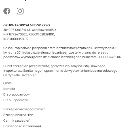
GRUPA TROPICALMED SP. Z O.O.
30-006 Kraków, ul. Wrocławska 53D
NIP 6772470625, REGON 520391191,
KRS 0000931492
Grupa TropicalMed jest podmiotem leczniczym w rozumieniu ustawy z dnia 15
kwietnia 2011 roku o działalności leczniczej i został wpisany do rejestru
podmiotów wykonujących działalność leczniczą pod numerem: 000000246506.
Punkt szczepień przeciw żółtej gorączce wpisany na listę Głównego
Inspektoratu Sanitarnego - uprawnienie do wystawiania międzynarodowego
Certyfikatu Szczepień.
O nas
Kontakt
Dla pracodawców
Dla biur podróży
Szczepienia dla podróżnych
Szczepienia na HPV
Cennik szczepień
Dostępność szczepionek