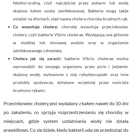
fekalno-oralną
, czyli najczęściej przez pokarm lub wodę
skażone kałem osoby zainfekowanej. Bakterie mogą także
osiadać na dłoniach, stąd nazwa cholera
choroba brudnych rąk
.
Co wywołuje cholerę:
chorobę
wywołuje przecinkowiec
cholery, czyli bakterie Vibrio cholerae. Występują one głównie
w słodkiej lub słonawej wodzie oraz w organizmie
zainfekowanego człowieka.
Cholera jak się zarazić:
b
akterie Vibrio cholerae m
ożna
wprowadzić do swojego organizmu przez picie i jedzenie:
skażoną wodę, wyłowione z niej
ryby/skorupiaki oraz
inne
produkty spożywcze, dotykane wcześniej przez nosiciela
brudnymi rękami;
Przecinkowiec cholery jest wydalany z kałem nawet do 10 dni
po zakażeniu, co sprzyja rozprzestrzenianiu się choroby w
miejscach, gdzie system uzdatniania wody nie działa
prawidłowo. Co się dzieje, kiedy bakterii uda się przedostać do