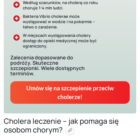
Według szacunków, na cholerę co roku
choruje 1-4 mln ludzi.
Bakteria Vibrio cholerae może
występować w wodzie i na pokarmie –
łatwo o zarażenie.
W miejscach występowania cholery
dostęp do opieki medycznej może być
ograniczony.
Zalecenia dopasowane do
podróży. Skuteczne
szczepionki. Wiele dostępnych
terminów.
Umów się na szczepienie przeciw
cholerze!
Cholera leczenie – jak pomaga się
osobom chorym?