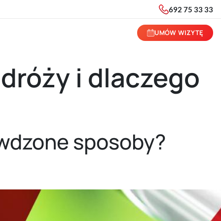
692 75 33 33
UMÓW WIZYTĘ
dróży i dlaczego
rawdzone sposoby?