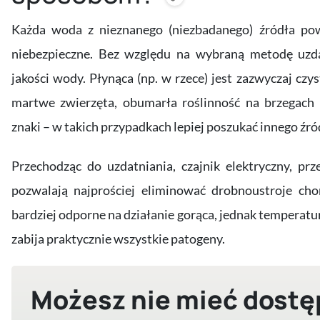
Każda woda z nieznanego (niezbadanego) źródła pow
niebezpieczne. Bez względu na wybraną metodę uzda
jakości wody. Płynąca (np. w rzece) jest zazwyczaj czyst
martwe zwierzęta, obumarła roślinność na brzegach 
znaki – w takich przypadkach lepiej
poszukać innego źró
Przechodząc do uzdatniania, czajnik elektryczny, pr
pozwalają najprościej eliminować drobnoustroje ch
bardziej odporne na działanie gorąca, jednak temperat
zabija praktycznie wszystkie patogeny.
Możesz nie mieć dostę