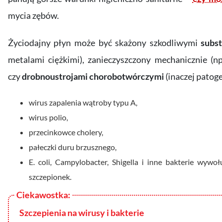
mycia zębów.
Życiodajny płyn może być skażony szkodliwymi
subs
metalami ciężkimi), zanieczyszczony mechanicznie (n
czy
drobnoustrojami chorobotwórczymi
(inaczej patog
wirus zapalenia wątroby typu A,
wirus polio,
przecinkowce cholery,
pałeczki duru brzusznego,
E. coli, Campylobacter, Shigella i inne bakterie wywo
szczepionek.
Szczepienia na wirusy i bakterie