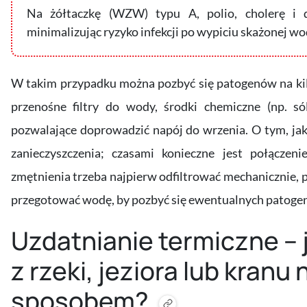
Na żółtaczkę (WZW) typu A, polio, cholerę i d
minimalizując ryzyko infekcji po wypiciu skażonej w
W takim przypadku można pozbyć się patogenów na k
przenośne filtry do wody, środki chemiczne (np. s
pozwalające doprowadzić napój do wrzenia. O tym, jak
zanieczyszczenia; czasami konieczne jest połączen
zmętnienia trzeba najpierw odfiltrować mechanicznie,
przegotować wodę, by pozbyć się ewentualnych patogen
Uzdatnianie termiczne – 
z rzeki, jeziora lub kran
sposobem?