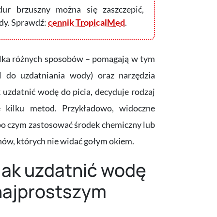
ur brzuszny można się zaszczepić,
ody. Sprawdź:
cennik TropicalMed
.
ilka różnych sposobów – pomagają w tym
ól do uzdatniania wody) oraz narzędzia
 uzdatnić wodę do picia, decyduje rodzaj
ie kilku metod. Przykładowo, widoczne
 po czym zastosować środek chemiczny lub
ów, których nie widać gołym okiem.
jak uzdatnić wodę
u najprostszym