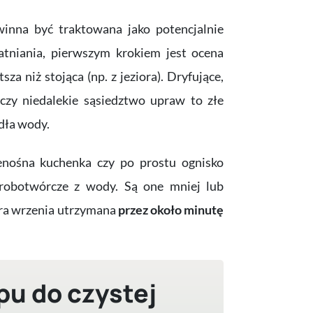
inna być traktowana jako potencjalnie
tniania, pierwszym krokiem jest ocena
sza niż stojąca (np. z jeziora). Dryfujące,
czy niedalekie sąsiedztwo upraw to złe
dła wody.
zenośna kuchenka czy po prostu ognisko
orobotwórcze z wody. Są one mniej lub
ura wrzenia utrzymana
przez około minutę
pu do czystej