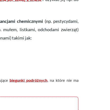
tancjami chemicznymi
(np. pestycydami,
p. mułem, listkami, odchodami zwierząt)
enami) takimi jak:
łujące
biegunki podróżnych
, na które nie ma