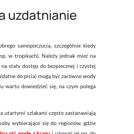
ga uzdatnianie
brego samopoczucia, szczególnie kiedy
p. w tropikach). Należy jednak mieć na
na stały dostęp do bezpiecznej i czystej
iezdatne do picia) mogą być zarówno wody
u warto dowiedzieć się, na czym polega
za utartymi szlakami często zastanawiają
soby wybierające się do regionów, gdzie
żna pić wodę z kranu
i używać jej np. do