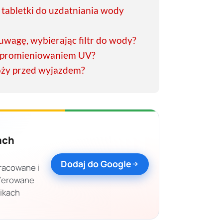
i tabletki do uzdatniania wody
uwagę, wybierając filtr do wody?
e promieniowaniem UV?
óży przed wyjazdem?
ach
Dodaj do Google
racowane i
eferowane
nikach