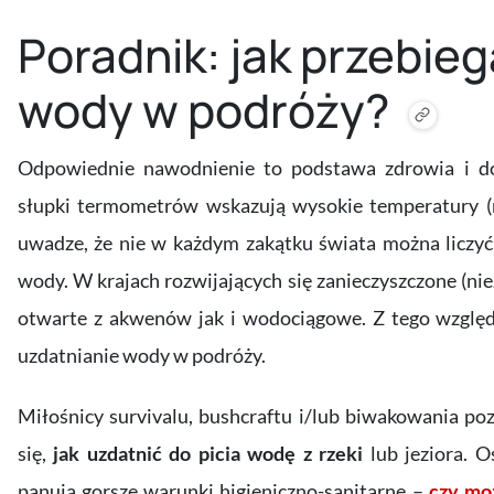
Poradnik: jak przebie
wody w podróży?
Odpowiednie nawodnienie to podstawa zdrowia i do
słupki termometrów wskazują wysokie temperatury (n
uwadze, że nie w każdym zakątku świata można liczyć 
wody. W krajach rozwijających się zanieczyszczone (n
otwarte z akwenów jak i wodociągowe. Z tego względ
uzdatnianie wody w podróży.
Miłośnicy survivalu, bushcraftu i/lub biwakowania po
się,
jak uzdatnić do picia wodę z rzeki
lub jeziora. O
panują gorsze warunki higieniczno-sanitarne –
czy mo