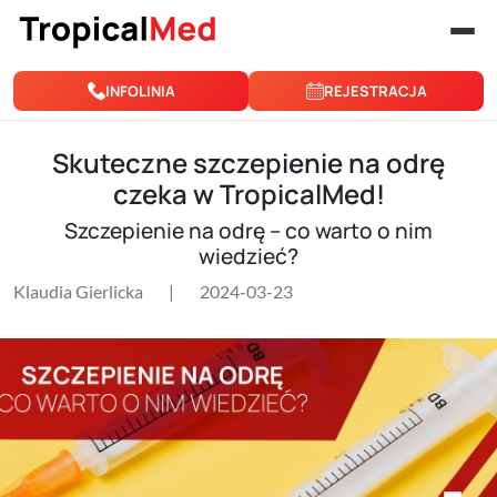
Przejdź do treści
INFOLINIA
REJESTRACJA
Skuteczne szczepienie na odrę
czeka w TropicalMed!
Szczepienie na odrę – co warto o nim
wiedzieć?
Klaudia Gierlicka
|
2024-03-23