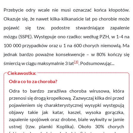
Przebycie odry wcale nie musi oznaczać końca kłopotów.
Okazuje się, że nawet kilka-kilkanaście lat po chorobie może
pojawić się tzw.
podostre stwardniające zapalenie
mózgu
(SSPE). Występuje ono rzadko: według PZH, w 1-4 na
100 000 przypadków oraz u 1 na 600 chorych niemowlą. Ma
jednak bardzo poważne konsekwencje – w 80% kończy się
[3]
śmiercią w ciągu maksymalnie 3 lat
. Podsumowując...
Odra co to za choroba?
Odra to bardzo zaraźliwa choroba wirusowa, która
przenosi się drogą kropelkową. Zazwyczaj kilka dni przed
pojawieniem się charakterystycznej wysypki występują
objawy takie jak katar, kaszel, wysoka gorączka,
zapalenie spojówek oraz drobne, białe wykwity w jamie
ustnej (tzw. plamki Koplika). Około 30% chorych