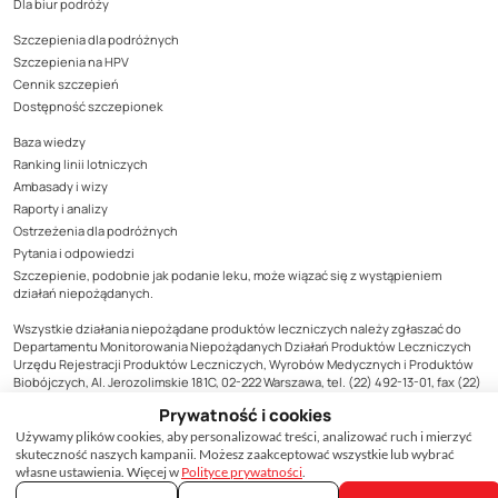
Dla biur podróży
Szczepienia dla podróżnych
Szczepienia na HPV
Cennik szczepień
Dostępność szczepionek
Baza wiedzy
Ranking linii lotniczych
Ambasady i wizy
Raporty i analizy
Ostrzeżenia dla podróżnych
Pytania i odpowiedzi
Szczepienie, podobnie jak podanie leku, może wiązać się z wystąpieniem
działań niepożądanych.
Wszystkie działania niepożądane produktów leczniczych należy zgłaszać do
Departamentu Monitorowania Niepożądanych Działań Produktów Leczniczych
Urzędu Rejestracji Produktów Leczniczych, Wyrobów Medycznych i Produktów
Biobójczych, Al. Jerozolimskie 181C, 02-222 Warszawa, tel. (22) 492-13-01, fax (22)
492-13-09, zgodnie z zasadami monitorowani bezpieczeństwa produktów
Prywatność i cookies
leczniczych lub do podmiotu odpowiedzialnego za produkt, którego zgłoszenie
dotyczy. Formularz zgłoszenia niepożądanego działania produktu leczniczego
Używamy plików cookies, aby personalizować treści, analizować ruch i mierzyć
dostępny jest na stronie Urzędu www.urpl.gov.pl.
skuteczność naszych kampanii. Możesz zaakceptować wszystkie lub wybrać
własne ustawienia. Więcej w
Polityce prywatności
.
Treści zamieszczone w materiale mają wyłącznie charakter informacyjny, nie