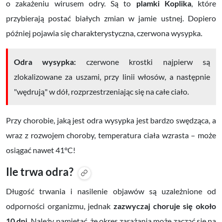
o zakażeniu wirusem odry. Są to
plamki Koplika
, które
przybierają postać białych zmian w jamie ustnej. Dopiero
później pojawia się charakterystyczna, czerwona wysypka.
Odra wysypka:
czerwone krostki najpierw są
zlokalizowane za uszami, przy linii włosów, a następnie
"wędrują" w dół, rozprzestrzeniając się na całe ciało.
Przy chorobie, jaką jest odra wysypka jest bardzo swędząca, a
w
raz z rozwojem choroby, temperatura ciała wzrasta – może
osiągać nawet 41°C!
Ile trwa odra?
Długość trwania i nasilenie objawów są uzależnione od
odporności organizmu, jednak
zazwyczaj choruje się
około
10 dni
.
Należy pamiętać, że
okres zarażania
może zacząć się na