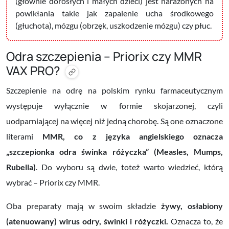
(głównie dorosłych i małych dzieci) jest narażonych na
powikłania takie jak zapalenie ucha środkowego
(głuchota), mózgu (obrzęk, uszkodzenie mózgu) czy płuc.
Odra szczepienia – Priorix czy MMR
VAX PRO?
Szczepienie na odrę na polskim rynku farmaceutycznym
występuje wyłącznie w formie skojarzonej, czyli
uodparniającej na więcej niż jedną chorobę. Są one oznaczone
literami
MMR, co z języka angielskiego oznacza
„szczepionka odra świnka różyczka” (Measles, Mumps,
Rubella)
. Do wyboru są dwie, toteż warto wiedzieć, którą
wybrać –
Priorix czy MMR
.
Oba preparaty mają w swoim składzie
żywy, osłabiony
(atenuowany) wirus odry
, świnki i różyczki.
Oznacza to, że