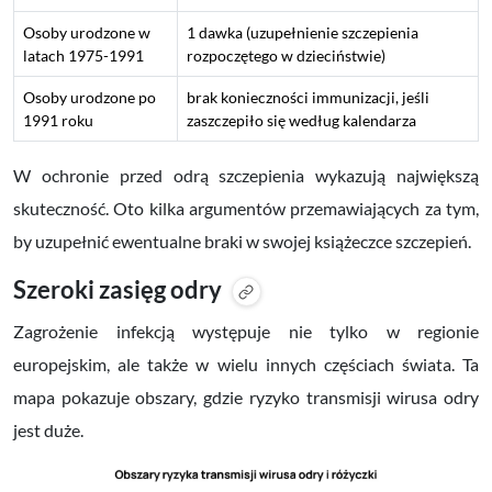
Osoby urodzone w
1 dawka (uzupełnienie szczepienia
latach 1975-1991
rozpoczętego w dzieciństwie)
Osoby urodzone po
brak konieczności immunizacji, jeśli
1991 roku
zaszczepiło się według kalendarza
W ochronie przed odrą szczepienia wykazują największą
skuteczność. Oto kilka argumentów przemawiających za tym,
by uzupełnić ewentualne braki w swojej książeczce szczepień.
Szeroki zasięg odry
Zagrożenie infekcją występuje nie tylko w regionie
europejskim, ale także w wielu innych częściach świata. Ta
mapa pokazuje obszary, gdzie
ryzyko transmisji wirusa odry
jest duże
.