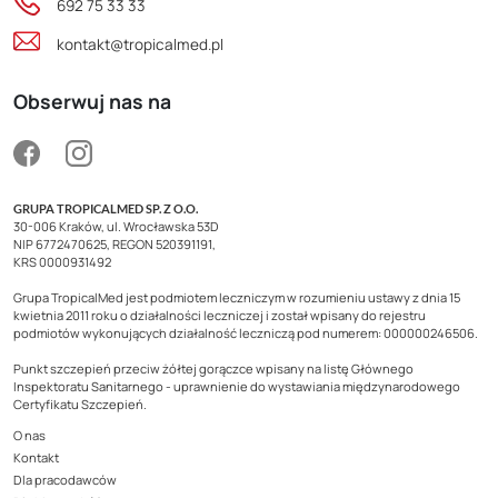
692 75 33 33
kontakt@tropicalmed.pl
Obserwuj nas na
GRUPA TROPICALMED SP. Z O.O.
30-006 Kraków, ul. Wrocławska 53D
NIP 6772470625, REGON 520391191,
KRS 0000931492
Grupa TropicalMed jest podmiotem leczniczym w rozumieniu ustawy z dnia 15
kwietnia 2011 roku o działalności leczniczej i został wpisany do rejestru
podmiotów wykonujących działalność leczniczą pod numerem: 000000246506.
Punkt szczepień przeciw żółtej gorączce wpisany na listę Głównego
Inspektoratu Sanitarnego - uprawnienie do wystawiania międzynarodowego
Certyfikatu Szczepień.
O nas
Kontakt
Dla pracodawców