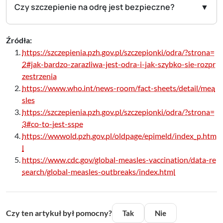
Czy szczepienie na odrę jest bezpieczne?
Źródła:
https://szczepienia.pzh.gov.pl/szczepionki/odra/?strona=
2#jak-bardzo-zarazliwa-jest-odra-i-jak-szybko-sie-rozpr
zestrzenia
https://www.who.int/news-room/fact-sheets/detail/mea
sles
https://szczepienia.pzh.gov.pl/szczepionki/odra/?strona=
3#co-to-jest-sspe
https://wwwold.pzh.gov.pl/oldpage/epimeld/index_p.htm
l
https://www.cdc.gov/global-measles-vaccination/data-re
search/global-measles-outbreaks/index.html
Czy ten artykuł był pomocny?
Tak
Nie