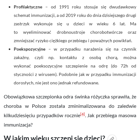
Profilaktyczne
– od 1991 roku stosuje się dwudawkowy
schemat immunizacji, a od 2019 roku do dnia dzisiejszego drugi
zastrzyk wykonuje się u dzieci w wieku 6 lat. Ma
to wyeliminować drobnoustroje chorobotwórcze oraz
zmniejszać ryzyko ciężkiego przebiegu i poważnych powikłań.
Poekspozycyjne
– w przypadku narażenia się na czynnik
zakaźny, czyli np. kontaktu z osobą chorą, można
wykonać poeksozycyjne szczepienie na odrę (do 72h od
styczności z wirusem). Podobnie jak w przypadku immunizacji
dorosłych, nie jest ono jednak refundowane.
Obowiązkowa szczepionka odra świnka różyczka sprawiła, że
choroba w Polsce została zminimalizowana do zaledwie
[4]
kilkudziesięciu przypadków rocznie
. Jak przebiega masowa
immunizacja?
W jakim wieku szczepi się dzieci?