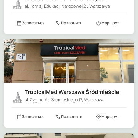
al. Komisji Edukacji Narodowej 21, Warszawa
calendar_month
call
directions
Записаться
Позвонить
Маршрут
TropicalMed Warszawa Śródmieście
ul. Zygmunta Słomińskiego 17, Warszawa
calendar_month
call
directions
Записаться
Позвонить
Маршрут