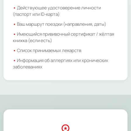
Действующее удостоверение личности
(паспорт или ID-карта)
Ваш маршрут поездки (направления, даты)
Имеющийся прививочный сертификат / жёлтая
книжка (если есть)
Список принимаемых лекарств
Информация об аллергиях или хронических
заболеваниях
workspace_premium