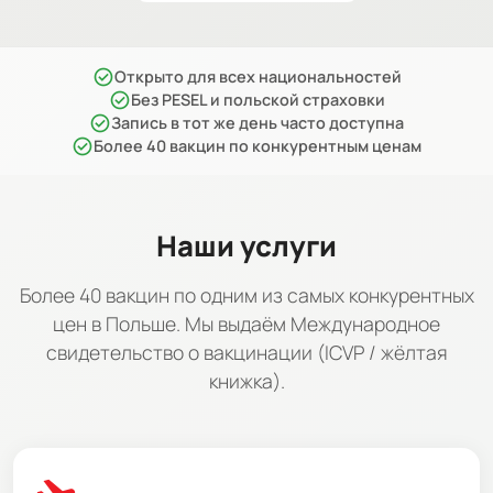
check_circle
Открыто для всех национальностей
check_circle
Без PESEL и польской страховки
check_circle
Запись в тот же день часто доступна
check_circle
Более 40 вакцин по конкурентным ценам
Наши услуги
Более 40 вакцин по одним из самых конкурентных
цен в Польше. Мы выдаём Международное
свидетельство о вакцинации (ICVP / жёлтая
книжка).