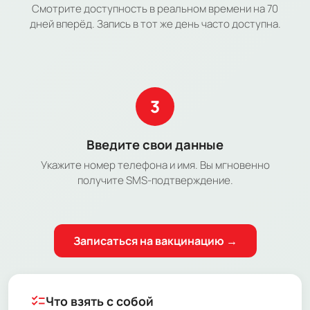
Смотрите доступность в реальном времени на 70
дней вперёд. Запись в тот же день часто доступна.
3
Введите свои данные
Укажите номер телефона и имя. Вы мгновенно
получите SMS-подтверждение.
Записаться на вакцинацию →
checklist
Что взять с собой