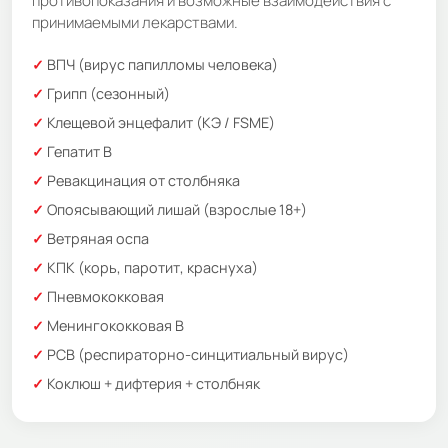
противопоказания и возможные взаимодействия с
принимаемыми лекарствами.
ВПЧ (вирус папилломы человека)
Грипп (сезонный)
Клещевой энцефалит (КЭ / FSME)
Гепатит В
Ревакцинация от столбняка
Опоясывающий лишай (взрослые 18+)
Ветряная оспа
КПК (корь, паротит, краснуха)
Пневмококковая
Менингококковая В
РСВ (респираторно-синцитиальный вирус)
Коклюш + дифтерия + столбняк