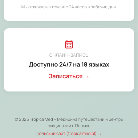
Мы отвечаем в течение 24 часов в рабочие дни.
calendar_month
ОНЛАЙН-ЗАПИСЬ
Доступно 24/7 на 18 языках
Записаться →
© 2026 TropicalMed – Медицина путешествий и центры
вакцинации в Польше
Польский сайт (tropicalmed.pl) →