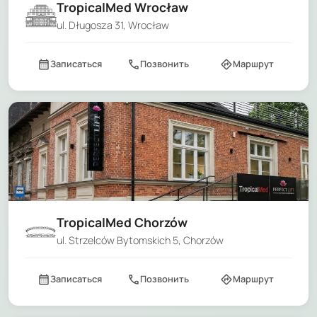
TropicalMed Wrocław
ul. Długosza 31, Wrocław
calendar_month
call
directions
Записаться
Позвонить
Маршрут
TropicalMed Chorzów
ul. Strzelców Bytomskich 5, Chorzów
calendar_month
call
directions
Записаться
Позвонить
Маршрут