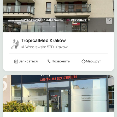
TropicalMed Kraków
ul. Wrocławska 53D, Kraków
calendar_month
call
directions
Записаться
Позвонить
Маршрут