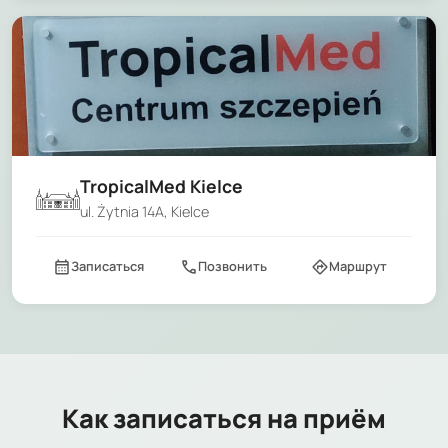
TropicalMed Kielce
ul. Żytnia 14A, Kielce
calendar_month
call
directions
Записаться
Позвонить
Маршрут
Как записаться на приём