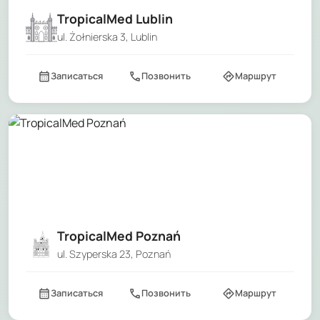
TropicalMed Lublin
ul. Żołnierska 3, Lublin
calendar_month
call
directions
Записаться
Позвонить
Маршрут
TropicalMed Poznań
ul. Szyperska 23, Poznań
calendar_month
call
directions
Записаться
Позвонить
Маршрут