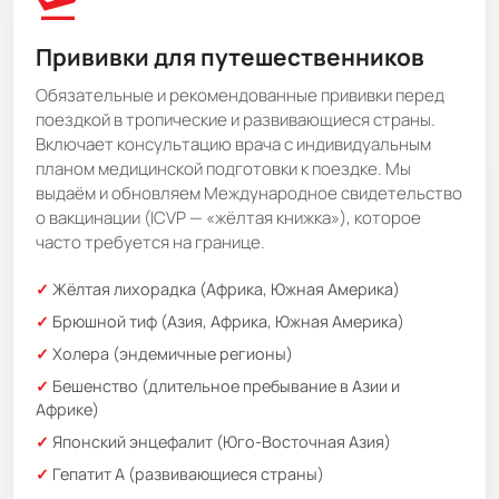
flight_takeoff
Прививки для путешественников
Обязательные и рекомендованные прививки перед
поездкой в тропические и развивающиеся страны.
Включает консультацию врача с индивидуальным
планом медицинской подготовки к поездке. Мы
выдаём и обновляем Международное свидетельство
о вакцинации (ICVP — «жёлтая книжка»), которое
часто требуется на границе.
Жёлтая лихорадка (Африка, Южная Америка)
Брюшной тиф (Азия, Африка, Южная Америка)
Холера (эндемичные регионы)
Бешенство (длительное пребывание в Азии и
Африке)
Японский энцефалит (Юго-Восточная Азия)
Гепатит А (развивающиеся страны)