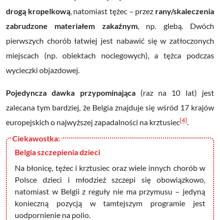
drogą kropelkową
, natomiast tężec – przez
rany/skaleczenia
zabrudzone materiałem zakaźnym
, np. glebą. Dwóch
pierwszych chorób łatwiej jest nabawić się w zatłoczonych
miejscach (np. obiektach noclegowych), a tężca podczas
wycieczki objazdowej.
Pojedyncza dawka przypominająca
(raz na 10 lat) jest
zalecana tym bardziej, że Belgia znajduje się wśród 17 krajów
[4]
europejskich o najwyższej zapadalności na krztusiec
.
Belgia szczepienia dzieci
Na błonicę, tężec i krztusiec oraz wiele innych chorób w
Polsce dzieci i młodzież szczepi się obowiązkowo,
natomiast w Belgii z reguły nie ma przymusu – jedyną
konieczną pozycją w tamtejszym programie jest
uodpornienie na polio.