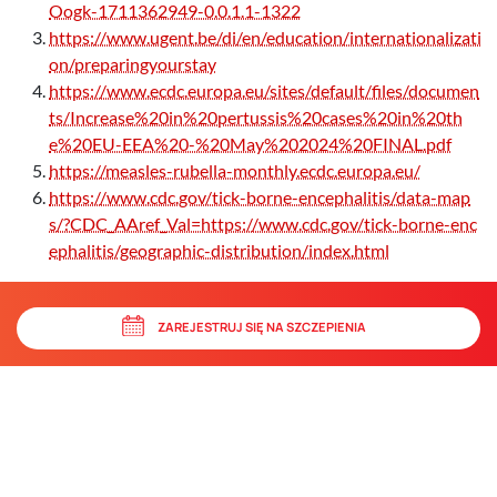
Oogk-1711362949-0.0.1.1-1322
https://www.ugent.be/di/en/education/internationalizati
on/preparingyourstay
https://www.ecdc.europa.eu/sites/default/files/documen
ts/Increase%20in%20pertussis%20cases%20in%20th
e%20EU-EEA%20-%20May%202024%20FINAL.pdf
https://measles-rubella-monthly.ecdc.europa.eu/
https://www.cdc.gov/tick-borne-encephalitis/data-map
s/?CDC_AAref_Val=https://www.cdc.gov/tick-borne-enc
ephalitis/geographic-distribution/index.html
ZAREJESTRUJ SIĘ NA SZCZEPIENIA