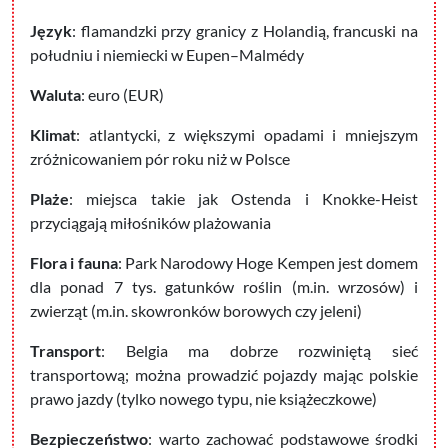
Język
: flamandzki przy granicy z Holandią, francuski na
południu i niemiecki w Eupen–Malmédy
Waluta
: euro (EUR)
Klimat
: atlantycki, z większymi opadami i mniejszym
zróżnicowaniem pór roku niż w Polsce
Plaże
: miejsca takie jak Ostenda i Knokke-Heist
przyciągają miłośników plażowania
Flora i fauna
: Park Narodowy Hoge Kempen jest domem
dla ponad 7 tys. gatunków roślin (m.in. wrzosów) i
zwierząt (m.in. skowronków borowych czy jeleni)
Transport
: Belgia ma dobrze rozwiniętą sieć
transportową; można prowadzić pojazdy mając polskie
prawo jazdy (tylko nowego typu, nie książeczkowe)
Bezpieczeństwo
: warto zachować podstawowe środki