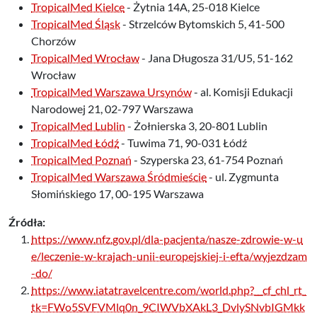
TropicalMed Kielce
- Żytnia 14A, 25-018 Kielce
TropicalMed Śląsk
- Strzelców Bytomskich 5, 41-500
Chorzów
TropicalMed Wrocław
- Jana Długosza 31/U5, 51-162
Wrocław
TropicalMed Warszawa Ursynów
- al. Komisji Edukacji
Narodowej 21, 02-797 Warszawa
TropicalMed Lublin
- Żołnierska 3, 20-801 Lublin
TropicalMed Łódź
- Tuwima 71, 90-031 Łódź
TropicalMed Poznań
- Szyperska 23, 61-754 Poznań
TropicalMed Warszawa Śródmieście
- ul. Zygmunta
Słomińskiego 17, 00-195 Warszawa
Źródła:
https://www.nfz.gov.pl/dla-pacjenta/nasze-zdrowie-w-u
e/leczenie-w-krajach-unii-europejskiej-i-efta/wyjezdzam
-do/
https://www.iatatravelcentre.com/world.php?__cf_chl_rt_
tk=FWo5SVFVMlq0n_9CIWVbXAkL3_DvlySNvbIGMkk