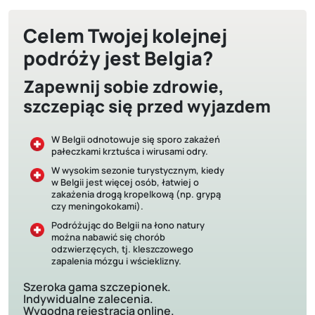
Celem Twojej kolejnej
podróży jest Belgia?
Zapewnij sobie zdrowie,
szczepiąc się przed wyjazdem
W Belgii odnotowuje się sporo zakażeń
pałeczkami krztuśca i wirusami odry.
W wysokim sezonie turystycznym, kiedy
w Belgii jest więcej osób, łatwiej o
zakażenia drogą kropelkową (np. grypą
czy meningokokami).
Podróżując do Belgii na łono natury
można nabawić się chorób
odzwierzęcych, tj. kleszczowego
zapalenia mózgu i wścieklizny.
Szeroka gama szczepionek.
Indywidualne zalecenia.
Wygodna rejestracja online.