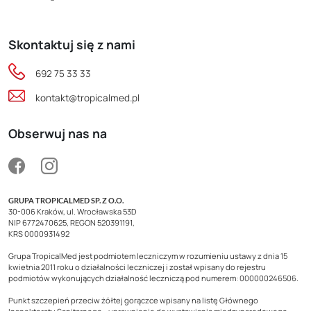
Skontaktuj się z nami
692 75 33 33
kontakt@tropicalmed.pl
Obserwuj nas na
GRUPA TROPICALMED SP. Z O.O.
30-006 Kraków, ul. Wrocławska 53D
NIP 6772470625, REGON 520391191,
KRS 0000931492
Grupa TropicalMed jest podmiotem leczniczym w rozumieniu ustawy z dnia 15
kwietnia 2011 roku o działalności leczniczej i został wpisany do rejestru
podmiotów wykonujących działalność leczniczą pod numerem: 000000246506.
Punkt szczepień przeciw żółtej gorączce wpisany na listę Głównego