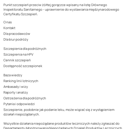
Punkt szczepień przeciw żółtej gorączce wpisany na listę Głównego
Inspektoratu Sanitarnego - uprawnienie do wystawiania międzynarodowego
Certyfikatu Szczepień.
O nas
Kontakt
Dla pracodawców
Dla biur podróży
Szczepienia dla podróżnych
Szczepienia na HPV
Cennik szczepień
Dostępność szczepionek
Baza wiedzy
Ranking linii lotniczych
Ambasady i wizy
Raporty i analizy
Ostrzeżenia dla podróżnych
Pytania i odpowiedzi
Szczepienie, podobnie jak podanie leku, może wiązać się z wystąpieniem
działań niepożądanych.
Wszystkie działania niepożądane produktów leczniczych należy zgłaszać do
Departamentu Monitorowania Niepożądanych Działań Produktów Leczniczych