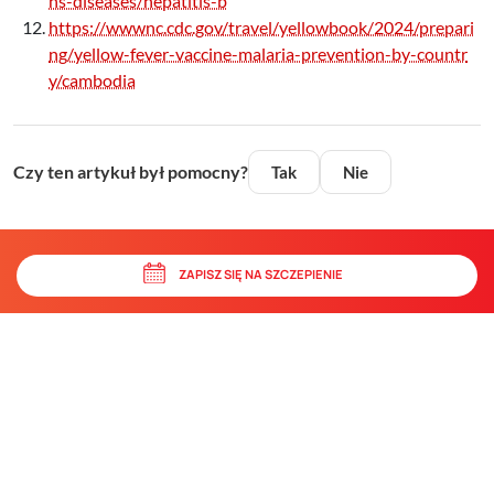
ns-diseases/hepatitis-b
https://wwwnc.cdc.gov/travel/yellowbook/2024/prepari
ng/yellow-fever-vaccine-malaria-prevention-by-countr
y/cambodia
Czy ten artykuł był pomocny?
Tak
Nie
ZAPISZ SIĘ NA SZCZEPIENIE