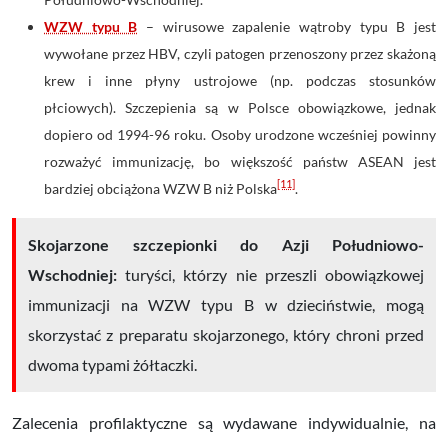
WZW typu B
–
wirusowe zapalenie wątroby typu B jest
wywołane przez HBV, czyli patogen przenoszony
przez skażoną
krew i inne płyny ustrojowe (np. podczas stosunków
płciowych).
Szczepienia są
w Polsce obowiązkowe, jednak
dopiero od 1994-96 roku. Osoby urodzone wcześniej powinny
rozważyć immunizację, bo większość państw ASEAN jest
[11]
bardziej obciążona WZW B niż Polska
.
Skojarzone szczepionki do Azji Południowo-
Wschodniej:
turyści, którzy nie przeszli obowiązkowej
immunizacji na WZW typu B w dzieciństwie, mogą
skorzystać z preparatu skojarzonego, który chroni przed
dwoma typami żółtaczki.
Zalecenia profilaktyczne są wydawane indywidualnie, na