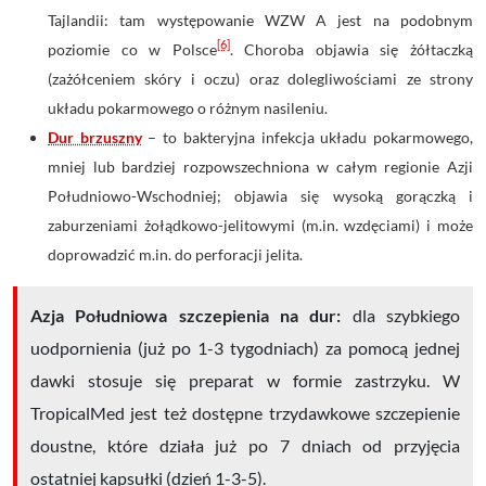
Tajlandii: tam występowanie WZW A jest na podobnym
[6]
poziomie co w Polsce
. Choroba objawia się żółtaczką
(zażółceniem skóry i oczu) oraz dolegliwościami ze strony
układu pokarmowego o różnym nasileniu.
Dur brzuszny
– to bakteryjna infekcja układu pokarmowego,
mniej lub bardziej rozpowszechniona w całym regionie Azji
Południowo-Wschodniej; objawia się wysoką gorączką i
zaburzeniami żołądkowo-jelitowymi (m.in. wzdęciami) i może
doprowadzić m.in. do perforacji jelita.
Azja Południowa szczepienia na dur:
dla
szybkiego
uodpornienia (już po 1-3 tygodniach) za pomocą je
dnej
dawki stosuje się preparat w formie zastrzyku.
W
TropicalMed jest też dostępne
trzydawkowe szczepienie
doustne,
które działa już po 7 dniach od przyjęcia
ostatniej kapsułki (dzień 1-3-5).