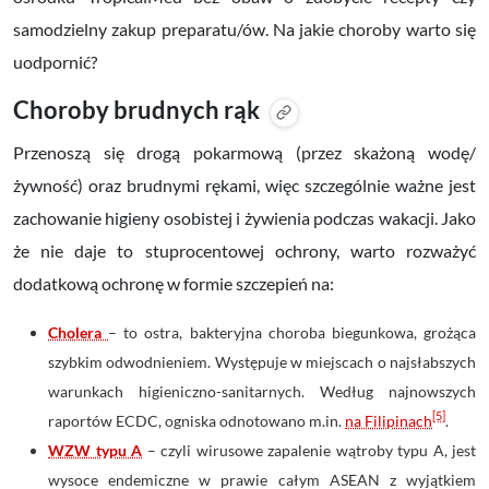
samodzielny zakup preparatu/ów. Na jakie choroby warto się
uodpornić?
Choroby brudnych rąk
Przenoszą się drogą pokarmową (przez skażoną wodę/
żywność) oraz brudnymi rękami, więc szczególnie ważne jest
zachowanie higieny osobistej i żywienia podczas wakacji. Jako
że nie daje to stuprocentowej ochrony, warto rozważyć
dodatkową ochronę w formie szczepień na:
Cholera
– to ostra, bakteryjna choroba biegunkowa, grożąca
szybkim odwodnieniem. Występuje w miejscach o najsłabszych
warunkach higieniczno-sanitarnych. Według najnowszych
[5]
raportów ECDC, ogniska odnotowano m.in.
na Filipinach
.
WZW typu A
– czyli wirusowe zapalenie wątroby typu A, jest
wysoce endemiczne w prawie całym ASEAN z wyjątkiem