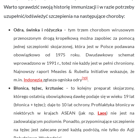
Warto sprawdzić swoją historię immunizacji i w razie potrzeby
uzupełnić/odświeżyć szczepienia na następujące choroby:
Odra, świnka i różyczka
– t
ym trzem chorobom wirusowym
przenoszonym drogą kropelkową można zapobiec za pomocą
jednej szczepionki skojarzonej, która jest w Polsce podawana
obowiązkowo od 1975 roku. Dwudawkowy schemat
wprowadzono w 1991 r., toteż nie każdy jest w pełni chroniony.
Najnowszy raport Measles & Rubella Initiative wskazuje, że
[10]
m.in.
Indonezja
zgłasza ogniska odry
.
Błonica, tężec, krztusiec
– t
o kolejny preparat skojarzony,
którego ostatnią obowiązkową dawkę podaje się w wieku 19 lat
(błonica + tężec); daje to 10 lat ochrony.
Profilaktyka błonicy w
niektórych w krajach ASEAN (jak np.
Laos
) nie jest na
zadowalającym poziomie. Ponadto, przypominające szczepienie
na tężec jest zalecane przed każdą podróżą, nie tylko do Azji
Południowo-Wschodniej.