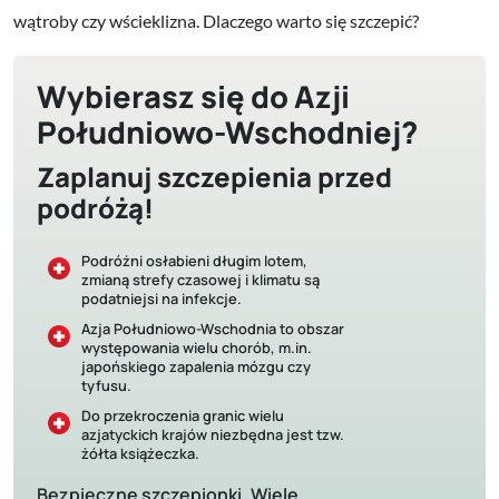
wątroby czy wścieklizna.
Dlaczego warto się szczepić?
Wybierasz się do Azji
Południowo-Wschodniej?
Zaplanuj szczepienia przed
podróżą!
Podróżni osłabieni długim lotem,
zmianą strefy czasowej i klimatu są
podatniejsi na infekcje.
Azja Południowo-Wschodnia to obszar
występowania wielu chorób, m.in.
japońskiego zapalenia mózgu czy
tyfusu.
Do przekroczenia granic wielu
azjatyckich krajów niezbędna jest tzw.
żółta książeczka.
Bezpieczne szczepionki. Wiele