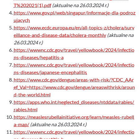
T%202021(1).pdf
(aktualne na 26.03.2024 r.)
https://www.gov.pl/web/singapur/informacje-dla-podroz
ujacych
https://www.ecdc.europa.eu/en/all-topics-z/cholera/surv
eillance-and-disease-data/cholera-monthly
(aktualne na
26.03.2024 r.)
https://wwwnc.cdc.gov/travel/yellowbook/2024/infectio
ns-diseases/hepatitis-a
https://wwwnc.cdc.gov/travel/yellowbook/2024/infectio
ns-diseases/japanese-encephalitis
https://www.cdc.gov/dengue/areas-with-risk/?CDC_AAr
ef_Val=https://www.cdc.gov/dengue/areaswithrisk/aroun
d-the-world.html
https://apps.who.int/neglected_diseases/ntddata/rabies/
rabies.html
https://measlesrubellainitiative.org/learn/measles-rubell
a-map/
(aktualne na 26.03.2024 r.)
https://wwwnc.cdc.gov/travel/yellowbook/2024/infectio