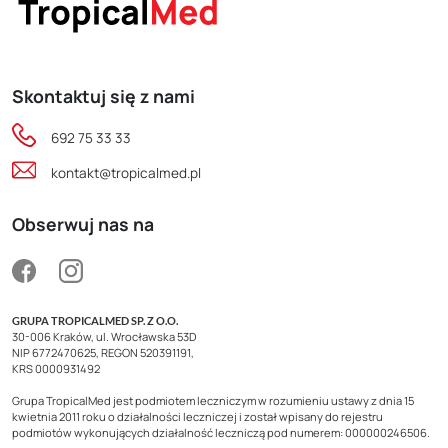
Skontaktuj się z nami
692 75 33 33
kontakt@tropicalmed.pl
Obserwuj nas na
GRUPA TROPICALMED SP. Z O.O.
30-006 Kraków, ul. Wrocławska 53D
NIP 6772470625, REGON 520391191,
KRS 0000931492
Grupa TropicalMed jest podmiotem leczniczym w rozumieniu ustawy z dnia 15
kwietnia 2011 roku o działalności leczniczej i został wpisany do rejestru
podmiotów wykonujących działalność leczniczą pod numerem: 000000246506.