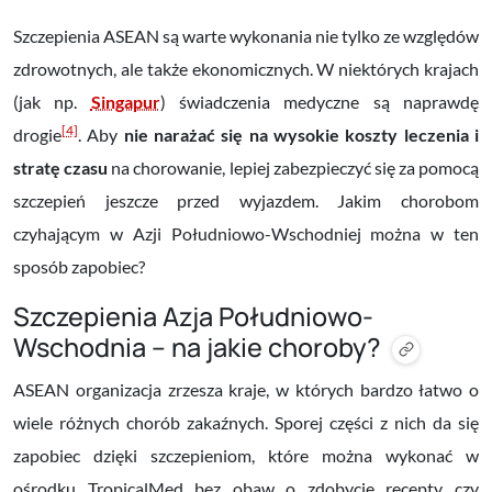
Szczepienia ASEAN są warte wykonania nie tylko ze względów
zdrowotnych, ale także ekonomicznych. W niektórych krajach
(jak np.
Singapur
) świadczenia medyczne są naprawdę
[4]
drogie
. Aby
nie narażać się na
wysokie koszty leczenia i
stratę czasu
na chorowanie, lepiej zabezpieczyć się za pomocą
szczepień jeszcze przed wyjazdem. Jakim chorobom
czyhającym w Azji Południowo-Wschodniej można w ten
sposób zapobiec?
Szczepienia Azja Południowo-
Wschodnia – na jakie choroby?
ASEAN organizacja zrzesza kraje, w których bardzo łatwo o
wiele różnych chorób zakaźnych. Sporej części z nich da się
zapobiec dzięki szczepieniom, które można wykonać w
ośrodku TropicalMed bez obaw o zdobycie recepty czy