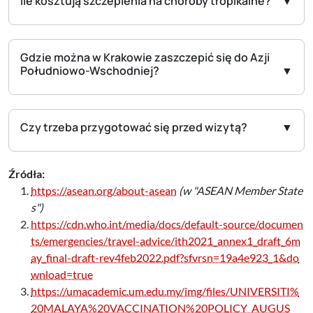
Ile kosztują szczepienia na choroby tropikalne?
Gdzie można w Krakowie zaszczepić się do Azji
Południowo-Wschodniej?
Czy trzeba przygotować się przed wizytą?
Źródła:
https://asean.org/about-asean
(w "ASEAN Member State
s")
https://cdn.who.int/media/docs/default-source/documen
ts/emergencies/travel-advice/ith2021_annex1_draft_6m
ay_final-draft-rev4feb2022.pdf?sfvrsn=19a4e923_1&do
wnload=true
https://umacademic.um.edu.my/img/files/UNIVERSITI%
20MALAYA%20VACCINATION%20POLICY_AUGUS