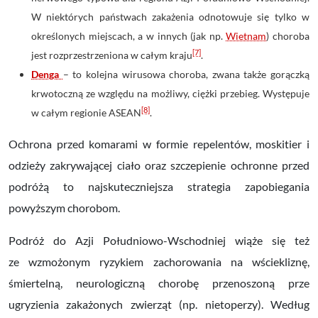
W niektórych państwach zakażenia odnotowuje się tylko w
określonych miejscach, a w innych (jak np.
Wietnam
) choroba
[7]
jest rozprzestrzeniona w całym kraju
.
Denga
– to kolejna wirusowa choroba, zwana także gorączką
krwotoczną ze względu na możliwy, ciężki przebieg. Występuje
[8]
w całym regionie ASEAN
.
Ochrona przed komarami w formie repelentów, moskitier i
odzieży zakrywającej ciało oraz szczepienie ochronne przed
podróżą to najskuteczniejsza strategia zapobiegania
powyższym chorobom.
Podróż do Azji Południowo-Wschodniej wiąże się też
ze
wzmożonym ryzykiem zachorowania na wściekliznę
,
śmiertelną, neurologiczną chorobę przenoszoną prze
ugryzienia zakażonych zwierząt (np. nietoperzy).
Według