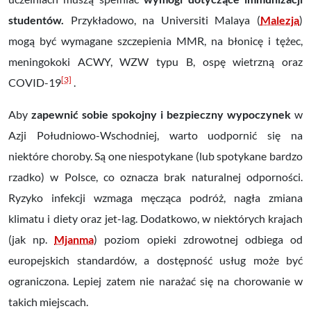
studentów.
Przykładowo, na Universiti Malaya (
Malezja
)
mogą być wymagane szczepienia MMR, na błonicę i tężec,
meningokoki ACWY, WZW typu B, ospę wietrzną oraz
[3]
COVID-19
.
Aby
zapewnić sobie spokojny i bezpieczny wypoczynek
w
Azji Południowo-Wschodniej, warto uodpornić się na
niektóre choroby. Są one niespotykane (lub spotykane bardzo
rzadko) w Polsce, co oznacza brak naturalnej odporności.
Ryzyko infekcji wzmaga męcząca podróż, nagła zmiana
klimatu i diety oraz jet-lag. Dodatkowo, w niektórych krajach
(jak np.
Mjanma
) poziom opieki zdrowotnej odbiega od
europejskich standardów, a dostępność usług może być
ograniczona. Lepiej zatem nie narażać się na chorowanie w
takich miejscach.