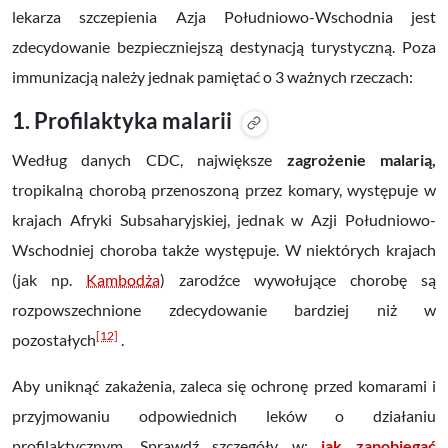
lekarza szczepienia Azja Południowo-Wschodnia jest
zdecydowanie bezpieczniejszą destynacją turystyczną.
Poza
immunizacją należy jednak pamiętać o 3 ważnych rzeczach:
1. Profilaktyka malarii
Według danych CDC, największe
zagrożenie malarią,
tropikalną chorobą przenoszoną przez komary, występuje w
krajach Afryki Subsaharyjskiej, jednak w Azji Południowo-
Wschodniej choroba także występuje. W niektórych krajach
(jak np.
Kambodża
) zarodźce wywołujące chorobę są
rozpowszechnione zdecydowanie bardziej niż w
[12]
pozostałych
.
Aby uniknąć zakażenia, zaleca się ochronę przed komarami i
przyjmowaniu odpowiednich leków o działaniu
profilaktycznym. Sprawdź szczegóły w:
jak zapobiegać