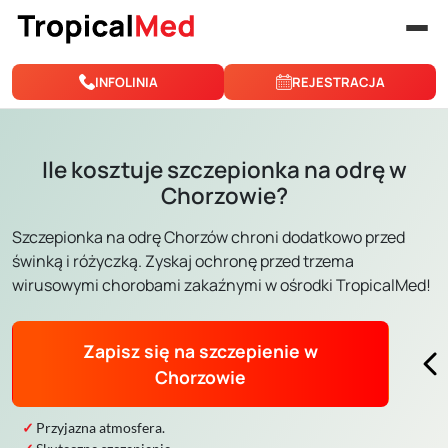
Przejdź do treści
INFOLINIA
REJESTRACJA
Ile kosztuje szczepionka na odrę w
Chorzowie?
Szczepionka na odrę Chorzów chroni dodatkowo przed
świnką i różyczką. Zyskaj ochronę przed trzema
wirusowymi chorobami zakaźnymi w ośrodki TropicalMed!
Zapisz się na szczepienie w
Chorzowie
Przyjazna atmosfera.