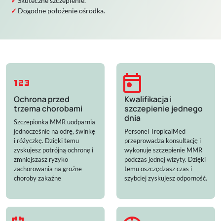
Skuteczne szczepienie.
Dogodne położenie ośrodka.
123
today
Ochrona przed
Kwalifikacja i
trzema chorobami
szczepienie jednego
dnia
Szczepionka MMR uodparnia
jednocześnie na odrę, świnkę
Personel TropicalMed
i różyczkę. Dzięki temu
przeprowadza konsultację i
zyskujesz potrójną ochronę i
wykonuje szczepienie MMR
zmniejszasz ryzyko
podczas jednej wizyty. Dzięki
zachorowania na groźne
temu oszczędzasz czas i
choroby zakaźne
szybciej zyskujesz odporność.