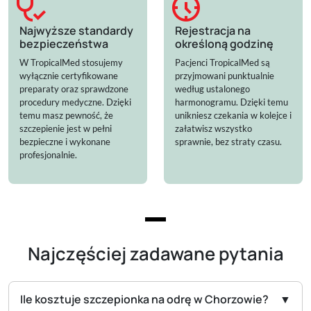
stethoscope_check
nest_clock_farsight_analog
Najwyższe standardy
Rejestracja na
bezpieczeństwa
określoną godzinę
W TropicalMed stosujemy
Pacjenci TropicalMed są
wyłącznie certyfikowane
przyjmowani punktualnie
preparaty oraz sprawdzone
według ustalonego
procedury medyczne. Dzięki
harmonogramu. Dzięki temu
temu masz pewność, że
unikniesz czekania w kolejce i
szczepienie jest w pełni
załatwisz wszystko
bezpieczne i wykonane
sprawnie, bez straty czasu.
profesjonalnie.
Najczęściej zadawane pytania
Ile kosztuje szczepionka na odrę w Chorzowie?