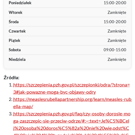
Poniedziałek
15:00-20:00
Wtorek
Zamknięte
Środa
15:00-20:00
Czwartek
Zamknięte
Piątek
Zamknięte
Sobota
09:00-15:00
Niedziela
Zamknięte
Źródła:
https://szczepienia.pzh.gov.pl/szczepionki/odra/?strona=
3#jak-powazne-moga-byc-objawy-odry
https://measlesrubellapartnership.org/learn/measles-rub
ella-map/
https://szczepienia.pzh.gov.pl/faq/czy-osoby-dorosle-mo
ga-zaszczepic-sie-przeciw-odrze/#:~:text=Je%C5%BCel
i%20osoba%20doros%C5%82a%20nie%20wie,odst%C