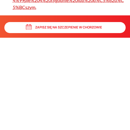
4%99pie%204%20tygodnie%20lub%20d%C5%82u%C
5%BCszym.
ZAPISZ SIĘ NA SZCZEPIENIE W CHORZOWIE