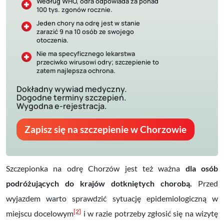
Według WHO, odra odpowiada za ponad
100 tys. zgonów rocznie.
Jeden chory na odrę jest w stanie
zarazić 9 na 10 osób ze swojego
otoczenia.
Nie ma specyficznego lekarstwa
przeciwko wirusowi odry; szczepienie to
zatem najlepsza ochrona.
Dokładny wywiad medyczny.
Dogodne terminy szczepień.
Wygodna e-rejestracja.
Zapisz się na szczepienie w Chorzowie
Szczepionka na odrę Chorzów jest też ważna
dla osób
podróżujących do krajów dotkniętych chorobą.
Przed
wyjazdem warto sprawdzić sytuację epidemiologiczną w
[2]
miejscu docelowym
i w razie potrzeby zgłosić się na wizytę