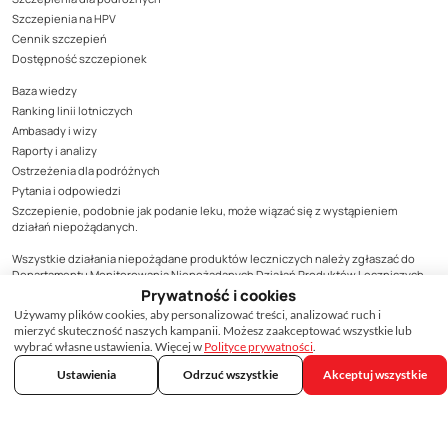
Szczepienia na HPV
Cennik szczepień
Dostępność szczepionek
Baza wiedzy
Ranking linii lotniczych
Ambasady i wizy
Raporty i analizy
Ostrzeżenia dla podróżnych
Pytania i odpowiedzi
Szczepienie, podobnie jak podanie leku, może wiązać się z wystąpieniem
działań niepożądanych.
Wszystkie działania niepożądane produktów leczniczych należy zgłaszać do
Departamentu Monitorowania Niepożądanych Działań Produktów Leczniczych
Urzędu Rejestracji Produktów Leczniczych, Wyrobów Medycznych i Produktów
Prywatność i cookies
Biobójczych, Al. Jerozolimskie 181C, 02-222 Warszawa, tel. (22) 492-13-01, fax (22)
Używamy plików cookies, aby personalizować treści, analizować ruch i
492-13-09, zgodnie z zasadami monitorowani bezpieczeństwa produktów
mierzyć skuteczność naszych kampanii. Możesz zaakceptować wszystkie lub
leczniczych lub do podmiotu odpowiedzialnego za produkt, którego zgłoszenie
wybrać własne ustawienia. Więcej w
Polityce prywatności
.
dotyczy. Formularz zgłoszenia niepożądanego działania produktu leczniczego
dostępny jest na stronie Urzędu www.urpl.gov.pl.
Ustawienia
Odrzuć wszystkie
Akceptuj wszystkie
Treści zamieszczone w materiale mają wyłącznie charakter informacyjny, nie
mogą być traktowane jako forma konsultacji medycznej i nie mogą zastąpić
konsultacji lekarza, do którego należy ostateczna decyzja o sposobie i zakresie