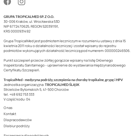
GRUPA TROPICALMED SP. Z O.O.
30-006 Kraków, ul. Wrocławska 53D
NIP 6772470625, REGON 520391191,
KRS 0000931492
Grupa TropicalMed jest podmiotem leczniczym w rozumieniu ustawy z dnia 15
kwietnia 2011 roku o działalności leczniczej i został wpisany do rejestru
podmiotów wykonujących działalność leczniczą pod numerem: 000000246506.
Punkt szczepień przeciw żółtej gorączce wpisany na listę Głównego
Inspektoratu Sanitarnego - uprawnienie do wystawiania międzynarodowego
Certyfikatu Szczepień.
TropicalMed - medycyna podróży, szczepienia na choroby tropikalne, grypę i HPV
Jednostka organizacyjna:
TROPICALMED ŚLĄSK
Strzelców Bytomskich 5, 41-500 Chorzów
tel. +48 692 753 333
V część kodu: 04
O nas
Kontakt
Dla pracodawców
Dla biur podróży
Szczepienia dla podróżnych