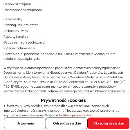
Cennik szczepień
Dostępność szczepionek
Baza wiedzy
Ranking linii lotniczych
Ambasady i wizy
Raporty i analizy
Ostrzeżenia dla podróżnych
Pytania i odpowiedzi
Szczepienie, podobnie jak podanie leku, może wiązać się z wystąpieniem
działań niepożądanych.
Wszystkie działania niepożądane produktów leczniczych należy zgłaszać do
Departamentu Monitorowania Niepożądanych Działań Produktów Leczniczych
Urzędu Rejestracji Produktów Leczniczych, Wyrobów Medycznych i Produktów
Biobójczych, Al. Jerozolimskie 181C, 02-222 Warszawa, tel. (22) 492-13-01, fax (22)
492-13-09, zgodnie z zasadami monitorowani bezpieczeństwa produktów
leczniczych lub do podmiotu odpowiedzialnego za produkt, którego zgłoszenie
dotyczy. Formularz zgłoszenia niepożądanego działania produktu leczniczego
Prywatność i cookies
dostępny jest na stronie Urzędu www.urpl.gov.pl.
Używamy plików cookies, aby personalizować treści, analizować ruch i
Treści zamieszczone w materiale mają wyłącznie charakter informacyjny, nie
mierzyć skuteczność naszych kampanii. Możesz zaakceptować wszystkie lub
mogą być traktowane jako forma konsultacji medycznej i nie mogą zastąpić
wybrać własne ustawienia. Więcej w
Polityce prywatności
.
konsultacji lekarza, do którego należy ostateczna decyzja o sposobie i zakresie
Ustawienia
Odrzuć wszystkie
Akceptuj wszystkie
stosowanego leczenia.