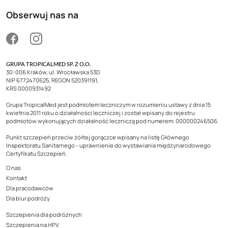
Obserwuj nas na
GRUPA TROPICALMED SP. Z O.O.
30-006 Kraków, ul. Wrocławska 53D
NIP 6772470625, REGON 520391191,
KRS 0000931492
Grupa TropicalMed jest podmiotem leczniczym w rozumieniu ustawy z dnia 15
kwietnia 2011 roku o działalności leczniczej i został wpisany do rejestru
podmiotów wykonujących działalność leczniczą pod numerem: 000000246506.
Punkt szczepień przeciw żółtej gorączce wpisany na listę Głównego
Inspektoratu Sanitarnego - uprawnienie do wystawiania międzynarodowego
Certyfikatu Szczepień.
O nas
Kontakt
Dla pracodawców
Dla biur podróży
Szczepienia dla podróżnych
Szczepienia na HPV