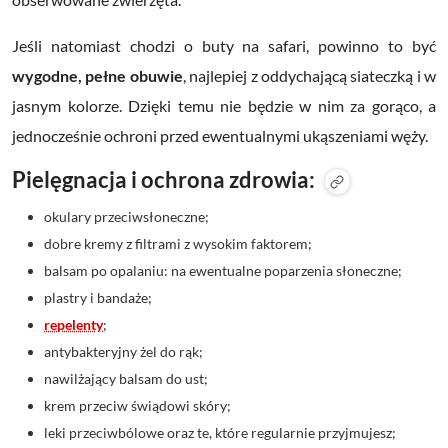
Jeśli natomiast chodzi o buty na safari, powinno to być
wygodne, pełne obuwie
, najlepiej z oddychającą siateczką i w
jasnym kolorze. Dzięki temu nie będzie w nim za gorąco, a
jednocześnie ochroni przed ewentualnymi ukąszeniami węży.
Pielęgnacja i ochrona zdrowia:
okulary przeciwsłoneczne;
dobre kremy z filtrami z wysokim faktorem;
balsam po opalaniu: na ewentualne poparzenia słoneczne;
plastry i bandaże;
repelenty
;
antybakteryjny żel do rąk;
nawilżający balsam do ust;
krem przeciw świądowi skóry;
leki przeciwbólowe oraz te, które regularnie przyjmujesz;