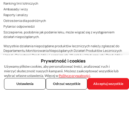
Ranking linii lotniczych
Ambasady i wizy
Raporty i analizy
Ostrzeżenia dla podróżnych
Pytania i odpowiedzi
Szczepienie, podobnie jak podanie leku, może wiązać się z wystąpieniem
działań niepożądanych.
Wszystkie działania niepożądane produktów leczniczych należy zgłaszać do
Departamentu Monitorowania Niepożądanych Działań Produktów Leczniczych
Urzędu Rejestracji Produktów Leczniczych, Wyrobów Medycznych i Produktów
Biobójczych, Al. Jerozolimskie 181C, 02-222 Warszawa, tel. (22) 492-13-01, fax (22)
Prywatność i cookies
492-13-09, zgodnie z zasadami monitorowani bezpieczeństwa produktów
Używamy plików cookies, aby personalizować treści, analizować ruch i
leczniczych lub do podmiotu odpowiedzialnego za produkt, którego zgłoszenie
mierzyć skuteczność naszych kampanii. Możesz zaakceptować wszystkie lub
dotyczy. Formularz zgłoszenia niepożądanego działania produktu leczniczego
wybrać własne ustawienia. Więcej w
Polityce prywatności
.
dostępny jest na stronie Urzędu www.urpl.gov.pl.
Ustawienia
Odrzuć wszystkie
Akceptuj wszystkie
Treści zamieszczone w materiale mają wyłącznie charakter informacyjny, nie
mogą być traktowane jako forma konsultacji medycznej i nie mogą zastąpić
konsultacji lekarza, do którego należy ostateczna decyzja o sposobie i zakresie
stosowanego leczenia.
·
·
Regulamin, polityka prywatności i inne dokumenty
Ustawienia cookies
Deklaracja
dostępności