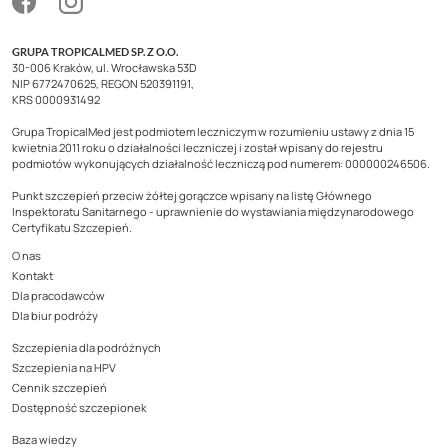
GRUPA TROPICALMED SP. Z O.O.
30-006 Kraków, ul. Wrocławska 53D
NIP 6772470625, REGON 520391191,
KRS 0000931492
Grupa TropicalMed jest podmiotem leczniczym w rozumieniu ustawy z dnia 15
kwietnia 2011 roku o działalności leczniczej i został wpisany do rejestru
podmiotów wykonujących działalność leczniczą pod numerem: 000000246506.
Punkt szczepień przeciw żółtej gorączce wpisany na listę Głównego
Inspektoratu Sanitarnego - uprawnienie do wystawiania międzynarodowego
Certyfikatu Szczepień.
O nas
Kontakt
Dla pracodawców
Dla biur podróży
Szczepienia dla podróżnych
Szczepienia na HPV
Cennik szczepień
Dostępność szczepionek
Baza wiedzy