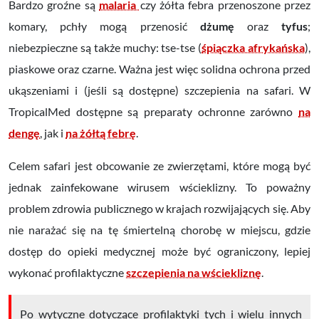
Bardzo groźne są
malaria
czy żółta febra przenoszone przez
komary, pchły mogą przenosić
dżumę
oraz
tyfus
;
niebezpieczne są także muchy: tse-tse (
śpiączka afrykańska
),
piaskowe oraz czarne. Ważna jest więc solidna ochrona przed
ukąszeniami i (jeśli są dostępne) szczepienia na safari.
W
TropicalMed dostępne są preparaty ochronne zarówno
na
dengę
, jak i
na żółtą febrę
.
Celem safari jest obcowanie ze zwierzętami, które mogą być
jednak zainfekowane wirusem wścieklizny. To poważny
problem zdrowia publicznego w krajach rozwijających się. Aby
nie narażać się na tę śmiertelną chorobę w miejscu, gdzie
dostęp do opieki medycznej może być ograniczony, lepiej
wykonać profilaktyczne
szczepienia na wściekliznę
.
Po wytyczne dotyczące profilaktyki tych i wielu innych