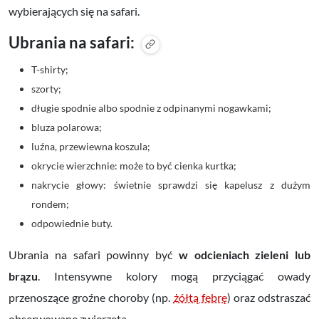
wybierających się na safari.
Ubrania na safari:
T-shirty;
szorty;
długie spodnie albo spodnie z odpinanymi nogawkami;
bluza polarowa;
luźna, przewiewna koszula;
okrycie wierzchnie: może to być cienka kurtka;
nakrycie głowy: świetnie sprawdzi się kapelusz z dużym
rondem;
odpowiednie buty.
Ubrania na safari powinny być
w odcieniach zieleni lub
brązu
. Intensywne kolory mogą przyciągać owady
przenoszące groźne choroby (np.
żółtą febrę
) oraz odstraszać
obserwowane zwierzęta.