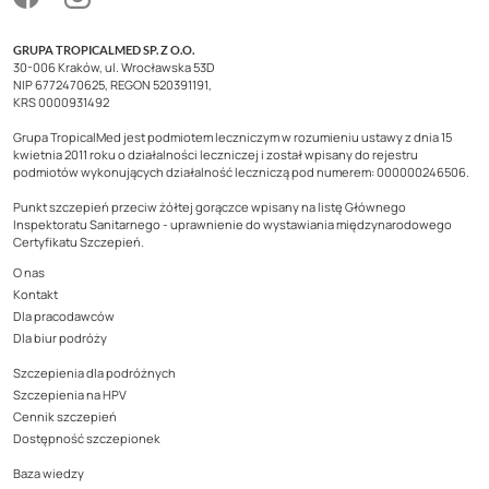
GRUPA TROPICALMED SP. Z O.O.
30-006 Kraków, ul. Wrocławska 53D
NIP 6772470625, REGON 520391191,
KRS 0000931492
Grupa TropicalMed jest podmiotem leczniczym w rozumieniu ustawy z dnia 15
kwietnia 2011 roku o działalności leczniczej i został wpisany do rejestru
podmiotów wykonujących działalność leczniczą pod numerem: 000000246506.
Punkt szczepień przeciw żółtej gorączce wpisany na listę Głównego
Inspektoratu Sanitarnego - uprawnienie do wystawiania międzynarodowego
Certyfikatu Szczepień.
O nas
Kontakt
Dla pracodawców
Dla biur podróży
Szczepienia dla podróżnych
Szczepienia na HPV
Cennik szczepień
Dostępność szczepionek
Baza wiedzy