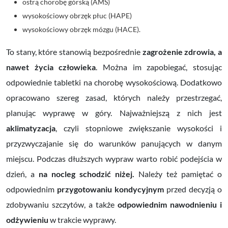
ostrą chorobę górską
(AMS)
wysokościowy obrzęk płuc
(HAPE)
wysokościowy obrzęk
mózgu
(HACE).
To stany, które stanowią bezpośrednie
zagrożenie zdrowia, a
nawet życia człowieka
. Można im zapobiegać, stosując
odpowiednie tabletki na chorobę wysokościową.
Dodatkowo
opracowano szereg zasad, których należy przestrzegać,
planując wyprawę w góry. Najważniejszą z nich jest
aklimatyzacja
, czyli stopniowe zwiększanie wysokości i
przyzwyczajanie się do warunków panujących w danym
miejscu. Podczas dłuższych wypraw warto robić podejścia w
dzień, a
na nocleg schodzić niżej.
Należy też pamiętać o
odpowiednim
przygotowaniu kondycyjnym
przed decyzją o
zdobywaniu szczytów, a także
odpowiednim nawodnieniu i
odżywieniu
w trakcie
wyprawy
.