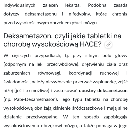
indywidualnych zaleceń lekarza. Podobna zasada
dotyczy
deksametasonu i
nifedypiny, które chronią
przed
wysokościowym obrzękiem płuc i mózgu.
Deksametazon, czyli jakie tabletki na
chorobę wysokościową HACE?
W cięższych przypadkach, tj. przy silnym bólu głowy
(odpornym na leki przeciwbólowe), drętwieniu ciała oraz
zaburzeniach równowagi, koordynacji ruchowej i
świadomości,
należy niezwłocznie przerwać wspinaczkę, zejść
niżej (jeśli to możliwe) i zastosować
doustny deksametason
(np. Pabi-Dexamethason). Tego typu tabletki na chorobę
wysokościową obniżają ciśnienie śródczaszkowe i mają silne
działanie przeciwzapalne. W ten sposób z
apobiegają
wysokościowemu obrzękowi
mózgu, a także pomaga w jego