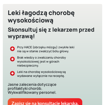
Leki łagodzą chorobę
wysokościową
Skonsultuj się z lekarzem przed
wyprawą!
Przy HACE (obrzęku mózgu) zwykłe leki
nie są w stanie zwalczyć bólu głowy.
Brak wiedzy o zwalczaniu choroby
wysokościowej jest w górach
niebezpieczny.
Leki na chorobę wysokościową są
wydawane wyłącznie na receptę.
Jasne zalecenia dotyczące
profilaktyki chorób.
Wykwalifikowany personel.
Zapisz się na konsultację lekarską.