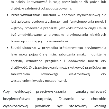
to należy kontynuować kurację przez kolejne 48 godzin lub
dłużej, w zależności od zapotrzebowania.
Przeciwwskazania:
Diuramid w chorobie wysokościowej nie
jest zalecany osobom z zaburzeniami funkcjonowania nerek i
wątroby. Stosowanie preparatu jest wykluczone w ciąży i musi
być zmodyfikowane w przypadku przyjmowania niektórych
leków, np. obniżającymi ciśnienie krwi.
Skutki uboczne:
w przypadku krótkotrwałego przyjmowania
leku mogą pojawić się m.in. zaburzenia smaku i obniżenie
apetytu, wzmożone pragnienie i oddawanie moczu czy
drażliwość. Dłuższe stosowanie może skutkować
przejściowym
zaburzeniem
równowagi elektrolitowej czy
wystąpieniem
kwasicy metabolicznej.
Aby wykluczyć przeciwwskazania i zmaksymalizować
bezpieczeństwo pacjenta,
Diuramid w chorobie
wysokościowej powinien być stosowany według