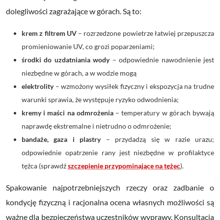
dolegliwości zagrażające w górach. Są to:
krem z filtrem UV
– rozrzedzone powietrze łatwiej przepuszcza
promieniowanie UV, co grozi poparzeniami;
środki do uzdatniania wody
– odpowiednie nawodnienie jest
niezbędne w górach, a w wodzie mogą
elektrolity
– wzmożony wysiłek fizyczny i ekspozycja na trudne
warunki sprawia, że występuje ryzyko odwodnienia;
kremy i maści na odmrożenia
– temperatury w górach bywają
naprawdę ekstremalne i nietrudno o odmrożenie;
bandaże, gaza i plastry
–
przydadzą się w razie urazu;
odpowiednie opatrzenie rany jest niezbędne w profilaktyce
tężca (sprawdź
szczepienie przypominające na tężec
).
Spakowanie najpotrzebniejszych rzeczy oraz zadbanie o
kondycję fizyczną i racjonalna ocena własnych możliwości są
ważne dla bezpieczeństwa uczestników wyprawy. Konsultacja