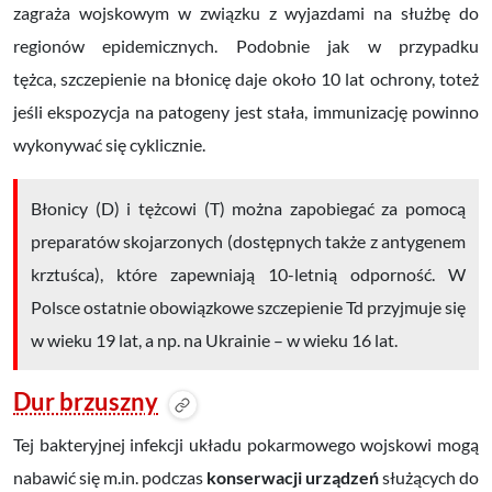
zagraża wojskowym w związku z
wyjazdami na służbę
do
regionów epidemicznych. Podobnie jak w przypadku
tężca,
szczepienie na błonicę
daje
około 10 lat ochrony
, toteż
jeśli ekspozycja na patogeny jest stała, immunizację powinno
wykonywać się cyklicznie.
Błonicy (D) i tężcowi (T) można zapobiegać za pomocą
preparatów skojarzonych (dostępnych także z antygenem
krztuśca), które zapewniają 10-letnią odporność. W
Polsce ostatnie obowiązkowe szczepienie Td przyjmuje się
w wieku 19 lat, a np. na Ukrainie – w wieku 16 lat.
Dur brzuszny
Tej bakteryjnej infekcji układu pokarmowego wojskowi mogą
nabawić się m.in. podczas
konserwacji urządzeń
służących do