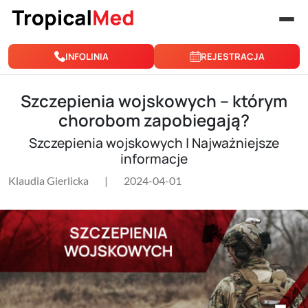
Przejdź do treści
INFOLINIA
REJESTRACJA
Szczepienia wojskowych – którym
chorobom zapobiegają?
Szczepienia wojskowych | Najważniejsze
informacje
Klaudia Gierlicka
|
2024-04-01