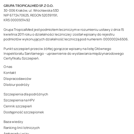
GRUPA TROPICALMED SP. Z O.O.
30-006 Kraków, ul. Wrocławska 53D
NIP 6772470625, REGON 520391191,
KRS 0000931492
Grupa TropicalMed jest podmiotem leczniczym w rozumieniu ustawy z dnia 15
kwietnia 2011 roku o działalności leczniczej i został wpisany do rejestru
podmiotów wykonujących działalność leczniczą pod numerem: 000000246506.
Punkt szczepień przeciw żółtej gorączce wpisany na listę Głównego
Inspektoratu Sanitarnego - uprawnienie do wystawiania międzynarodowego
Certyfikatu Szczepień.
O nas
Kontakt
Dla pracodawców
Dla biur podróży
Szczepienia dla podróżnych
Szczepienia na HPV
Cennik szczepień
Dostępność szczepionek
Baza wiedzy
Ranking linii lotniczych
Ambasady i wizy