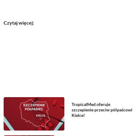
Czytaj więcej:
TropicalMed oferuje
szczepienie przeciw półpaścowi
Kielce!