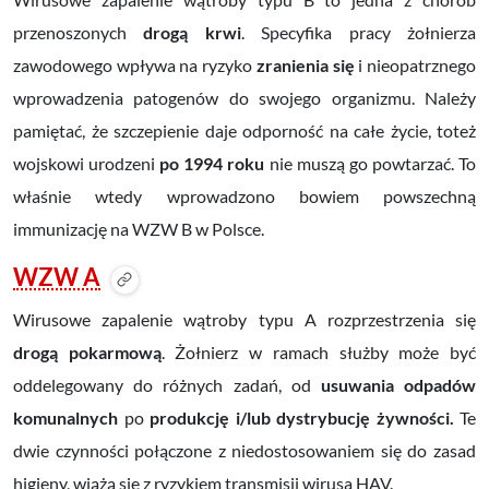
przenoszonych
drogą krwi
. Specyfika pracy żołnierza
zawodowego wpływa na ryzyko
zranienia się
i nieopatrznego
wprowadzenia patogenów do swojego organizmu. Należy
pamiętać, że szczepienie daje odporność na całe życie, toteż
wojskowi urodzeni
po 1994 roku
nie muszą go powtarzać. To
właśnie wtedy wprowadzono bowiem powszechną
immunizację na WZW B w Polsce.
WZW A
Wirusowe zapalenie wątroby typu A rozprzestrzenia się
drogą pokarmową
. Żołnierz w ramach służby może być
oddelegowany do różnych zadań, od
usuwania odpadów
komunalnych
po
produkcję i/lub dystrybucję żywności.
Te
dwie czynności połączone z niedostosowaniem się do zasad
higieny, wiążą się z ryzykiem transmisji wirusa HAV.