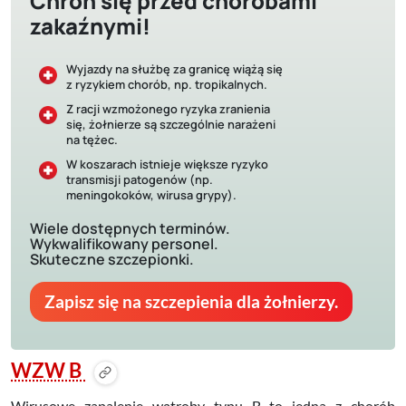
Chroń się przed chorobami
zakaźnymi!
Wyjazdy na służbę za granicę wiążą się
z ryzykiem chorób, np. tropikalnych.
Z racji wzmożonego ryzyka zranienia
się, żołnierze są szczególnie narażeni
na tężec.
W koszarach istnieje większe ryzyko
transmisji patogenów (np.
meningokoków, wirusa grypy).
Wiele dostępnych terminów.
Wykwalifikowany personel.
Skuteczne szczepionki.
Zapisz się na szczepienia dla żołnierzy.
WZW B
Wirusowe zapalenie wątroby typu B to jedna z chorób