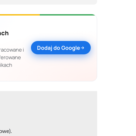
ach
Dodaj do Google
racowane i
eferowane
nikach
owe).