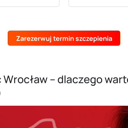
Zarezerwuj termin szczepienia
c Wrocław – dlaczego war
)