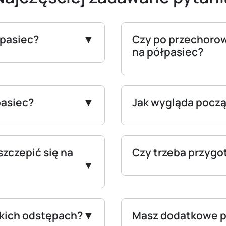
łpasiec?
Czy po przechorow
na półpasiec?
pasiec?
Jak wygląda począ
zczepić się na
Czy trzeba przygo
akich odstępach?
Masz dodatkowe p