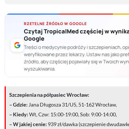
RZETELNE ŹRÓDŁO W GOOGLE
Czytaj TropicalMed częściej w wynik
Google
Treści o medycynie podróży i szczepieniach, op
weryfikowane przez lekarzy. Ustaw nas jako pr
źródło, aby częściej pojawiały się w Twoich wy
wyszukiwania.
Szczepienia na półpasiec Wrocław:
– Gdzie:
Jana Długosza 31/U5, 51-162 Wrocław,
– Kiedy:
Wt, Czw: 15:00-19:00, Sob: 9:00-14:00,
– W jakiej cenie:
939 zł/dawka (szczepienie dwudawk