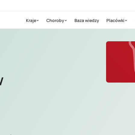
Kraje
Choroby
Baza wiedzy
Placówki
w