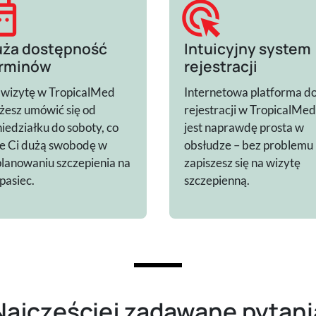
range
ads_click
ża dostępność
Intuicyjny system
rminów
rejestracji
 wizytę w TropicalMed
Internetowa platforma d
esz umówić się od
rejestracji w TropicalMed
iedziałku do soboty, co
jest naprawdę prosta w
e Ci dużą swobodę w
obsłudze – bez problemu
lanowaniu szczepienia na
zapiszesz się na wizytę
pasiec.
szczepienną.
Najczęściej zadawane pytani