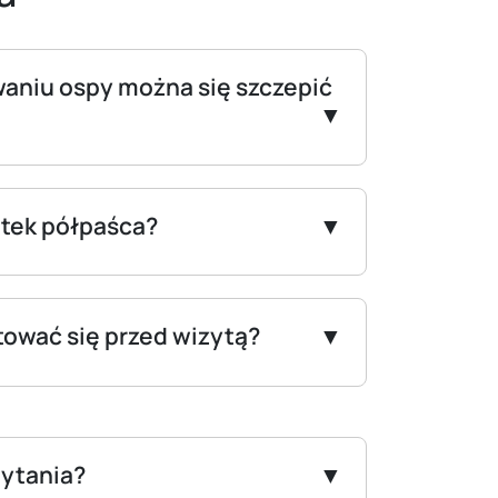
aniu ospy można się szczepić
tek półpaśca?
tować się przed wizytą?
ytania?