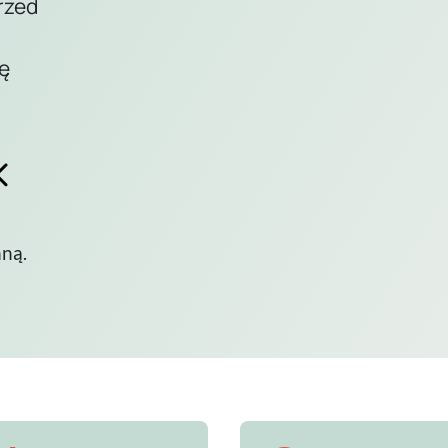
rzed
ę
nną.