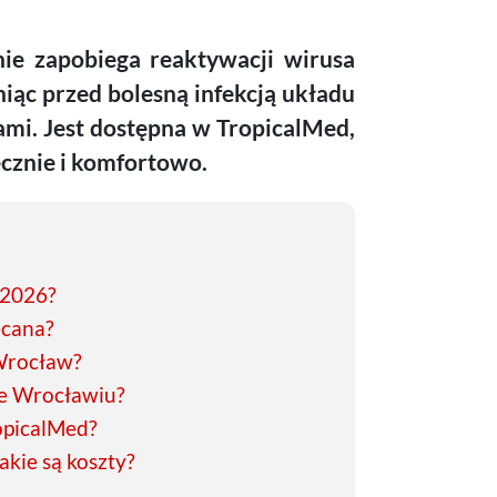
ie zapobiega reaktywacji wirusa
niąc przed bolesną infekcją układu
mi. Jest dostępna w TropicalMed,
ecznie i komfortowo.
 2026?
ecana?
 Wrocław?
we Wrocławiu?
ropicalMed?
kie są koszty?