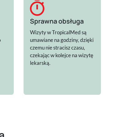
timer
Sprawna obsługa
Wizyty w TropicalMed są
o
umawiane na godziny, dzięki
czemu nie stracisz czasu,
czekając w kolejce na wizytę
lekarską.
a