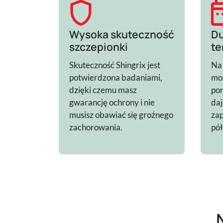
shield
date_
Wysoka skuteczność
Du
szczepionki
te
Skuteczność Shingrix jest
Na
potwierdzona badaniami,
moż
dzięki czemu masz
pon
gwarancję ochrony i nie
daj
musisz obawiać się groźnego
zap
zachorowania.
pół