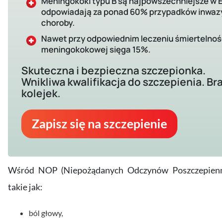
Meningokoki typu B są najpowszechniejsze w E
odpowiadają za ponad 60% przypadków inwaz
choroby.
Nawet przy odpowiednim leczeniu śmiertelnoś
meningokokowej sięga 15%.
Skuteczna i bezpieczna szczepionka.
Wnikliwa kwalifikacja do szczepienia. Br
kolejek.
Zapisz się na szczepienie
Wśród NOP (Niepożądanych Odczynów Poszczepiennyc
takie jak:
ból głowy,