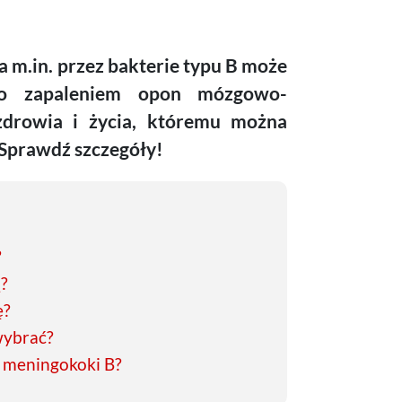
m.in. przez bakterie typu B może
bo zapaleniem opon mózgowo-
zdrowia i życia, któremu można
 Sprawdź szczegóły!
?
ą?
ę?
wybrać?
a meningokoki B?