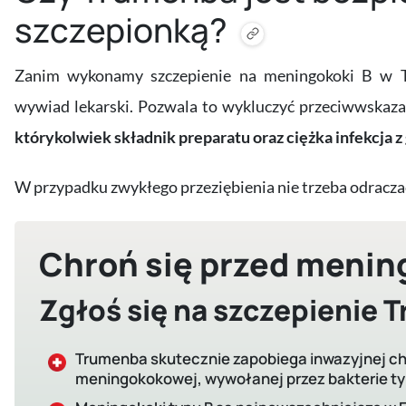
szczepionką?
Zanim wykonamy szczepienie na meningokoki B w T
wywiad lekarski. Pozwala to wykluczyć przeciwwskaza
którykolwiek składnik preparatu oraz ciężka infekcja z
W przypadku zwykłego przeziębienia nie trzeba odraczać
Chroń się przed menin
Zgłoś się na szczepienie
Trumenba skutecznie zapobiega inwazyjnej c
meningokokowej, wywołanej przez bakterie ty