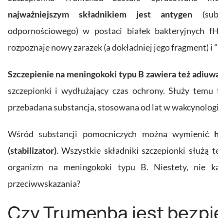
najważniejszym składnikiem jest antygen
(subs
odpornościowego) w postaci białek bakteryjnych f
rozpoznaje nowy zarazek (a dokładniej jego fragment) i "u
Szczepienie na meningokoki typu B zawiera też adiuw
szczepionki i wydłużający czas ochrony. Służy temu 
przebadana substancja, stosowana od lat w wakcynologi
Wśród substancji pomocniczych można wymienić
hi
(stabilizator)
. Wszystkie składniki szczepionki służą
organizm na meningokoki typu B. Niestety, nie ka
przeciwwskazania?
Czy Trumenba jest bezp