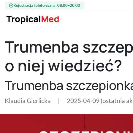
Przejdź do treści
Rejestracja telefoniczna: 08:00–20:00
Trumenba szczepi
o niej wiedzieć?
Trumenba szczepionka –
Klaudia Gierlicka
|
2025-04-09
(ostatnia a