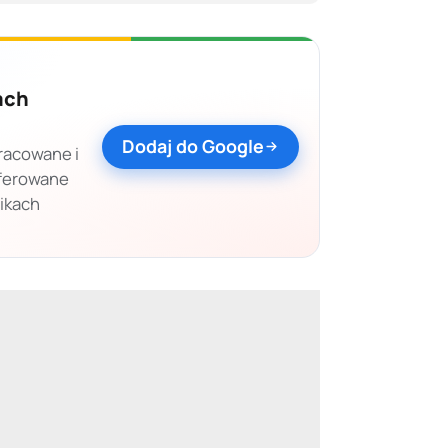
ach
Dodaj do Google
racowane i
eferowane
nikach