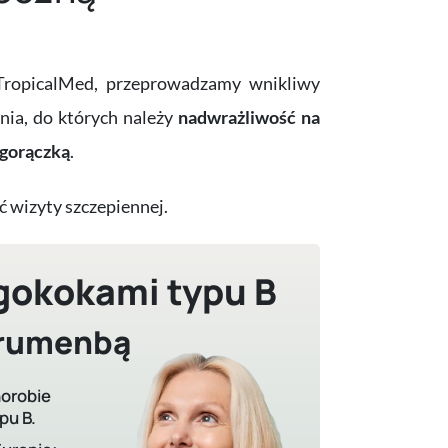
ropicalMed, przeprowadzamy wnikliwy
nia, do których należy
nadwrażliwość na
 gorączką
.
 wizyty szczepiennej.
gokokami typu B
 Trumenbą
horobie
pu B.