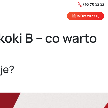
692 75 33 33
UMÓW WIZYTĘ
oki B – co warto
uje?