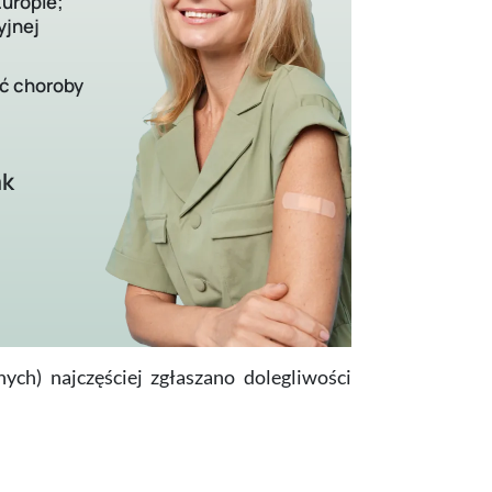
uropie;
yjnej
ć choroby
ak
h) najczęściej zgłaszano dolegliwości