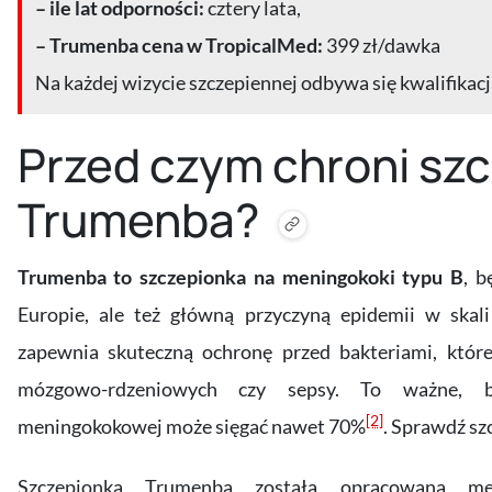
– ile lat odporności:
cztery lata,
– Trumenba cena w TropicalMed:
399 zł/dawka
Na każdej wizycie szczepiennej odbywa się kwalifikacja
Przed czym chroni sz
Trumenba?
Trumenba to szczepionka na
meningokoki typu B
, b
Europie, ale też główną przyczyną epidemii w skal
zapewnia skuteczną ochronę przed bakteriami, któ
mózgowo-rdzeniowych czy sepsy. To ważne, bo
[2]
meningokokowej może sięgać nawet 70%
. Sprawdź sz
Szczepionka Trumenba została opracowana me