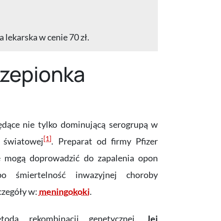
 lekarska w cenie 70 zł.
czepionka
ędące nie tylko dominującą serogrupą w
[1]
i światowej
. Preparat od firmy Pfizer
re mogą doprowadzić do zapalenia opon
 śmiertelność inwazyjnej choroby
czegóły w:
meningokoki
.
todą rekombinacji genetycznej.
Jej