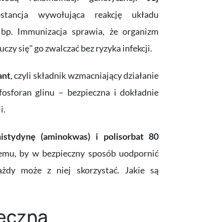
tancja wywołująca reakcję układu
Hbp. Immunizacja sprawia, że organizm
czy się" go zwalczać bez ryzyka infekcji.
ant
, czyli składnik wzmacniający działanie
fosforan glinu – bezpieczna i dokładnie
i.
stydynę (aminokwas) i polisorbat 80
 temu, by w bezpieczny sposób uodpornić
żdy może z niej skorzystać. Jakie są
ieczną