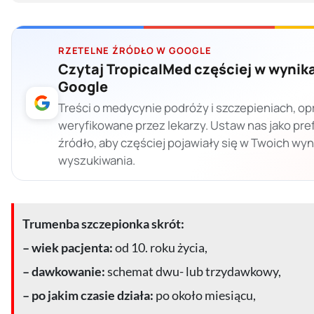
RZETELNE ŹRÓDŁO W GOOGLE
Czytaj TropicalMed częściej w wynik
Google
Treści o medycynie podróży i szczepieniach, op
weryfikowane przez lekarzy. Ustaw nas jako pr
źródło, aby częściej pojawiały się w Twoich wy
wyszukiwania.
Trumenba szczepionka skrót:
– wiek pacjenta:
od 10. roku życia,
– dawkowanie:
schemat dwu- lub trzydawkowy,
– po jakim czasie działa:
po około miesiącu,