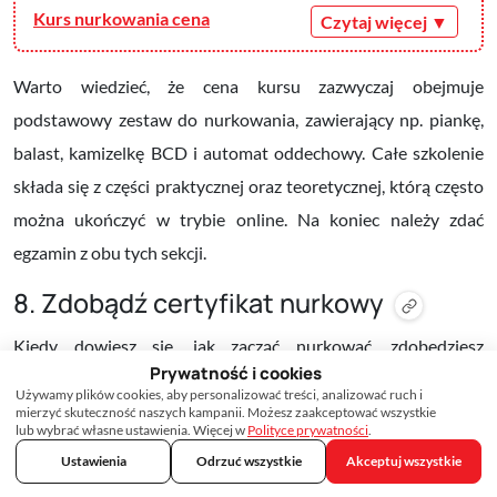
Kurs nurkowania cena
Warto wiedzieć, że cena kursu zazwyczaj obejmuje
podstawowy zestaw do nurkowania, zawierający np. piankę,
balast, kamizelkę BCD i automat oddechowy. Całe szkolenie
składa się z części praktycznej oraz teoretycznej, którą często
można ukończyć w trybie online. Na koniec należy zdać
egzamin z obu tych sekcji.
8. Zdobądź certyfikat nurkowy
Kiedy dowiesz się, jak zacząć nurkować, zdobędziesz
Prywatność i cookies
odpowiednie umiejętności praktyczne i zdasz egzamin,
Używamy plików cookies, aby personalizować treści, analizować ruch i
uzyskasz certyfikat nurkowy. Każdy z nich określa, jakie
mierzyć skuteczność naszych kampanii. Możesz zaakceptować wszystkie
lub wybrać własne ustawienia. Więcej w
Polityce prywatności
.
minimalne kwalifikacje musi posiadać jego posiadacz oraz do
ZAPISZ SIĘ NA SZCZEPIENIA
Ustawienia
Odrzuć wszystkie
Akceptuj wszystkie
jakiej głębokości można nurkować. Najpopularniejsze to: