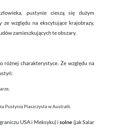
łowieka, pustynie cieszą się dużym
 ze względu na ekscytujące krajobrazy,
ę ludów zamieszkujących te obszary.
 o różnej charakterystyce. Ze względu na
ustyń:
arze,
ka Pustynia Piaszczysta w Australii.
ograniczu USA i Meksyku) i
solne
(jak Salar