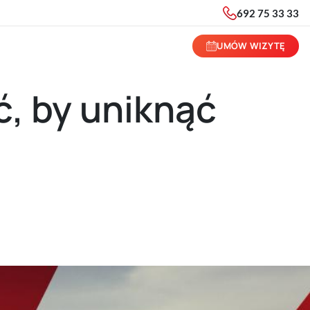
692 75 33 33
UMÓW WIZYTĘ
ć, by uniknąć