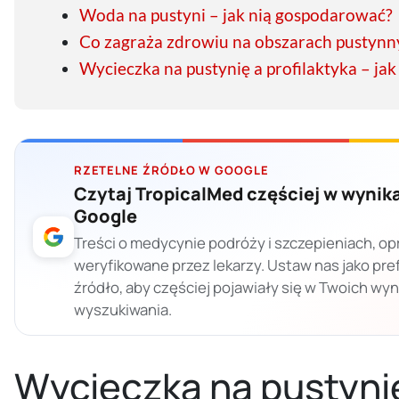
Woda na pustyni – jak nią gospodarować?
Co zagraża zdrowiu na obszarach pustynn
Wycieczka na pustynię a profilaktyka – ja
RZETELNE ŹRÓDŁO W GOOGLE
Czytaj TropicalMed częściej w wynik
Google
Treści o medycynie podróży i szczepieniach, op
weryfikowane przez lekarzy. Ustaw nas jako pr
źródło, aby częściej pojawiały się w Twoich wy
wyszukiwania.
Wycieczka na pustynię