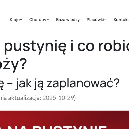
Kraje
Choroby
Baza wiedzy
Placówki
Kontakt
 pustynię i co robi
óży?
 – jak ją zaplanować?
nia aktualizacja: 2025-10-29)