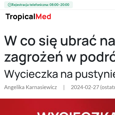
Przejdź do treści
Rejestracja telefoniczna: 08:00–20:00
W co się ubrać na
zagrożeń w podr
Wycieczka na pustynię
Angelika Karnasiewicz
|
2024-02-27
(ostat