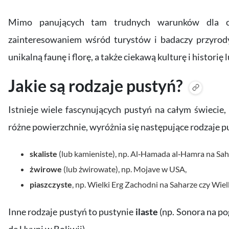
Mimo panujących tam trudnych warunków dla cz
zainteresowaniem wśród turystów i badaczy przyrody
unikalną faunę i florę, a także ciekawą kulturę i histori
Jakie są rodzaje pustyń?
Istnieje wiele fascynujących pustyń na całym świecie,
różne powierzchnie, wyróżnia się następujące rodzaje p
skaliste
(lub kamieniste), np. Al‐Hamada al‐Hamra na Sah
żwirowe
(lub żwirowate), np. Mojave w USA,
piaszczyste
, np. Wielki Erg Zachodni na Saharze czy Wiel
Inne rodzaje pustyń to pustynie
ilaste
(np. Sonora na p