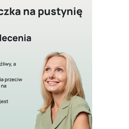
czka na pustynię
alecenia
żliwy, a
ia przeciw
 na
jest