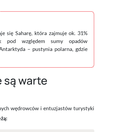
je się Saharę, która zajmuje ok. 31%
ednak pod względem sumy opadów
ntarktyda – pustynia polarna, gdzie
e są warte
nych wędrowców i entuzjastów turystyki
żą: