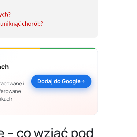
ych?
k uniknąć chorób?
ach
Dodaj do Google
racowane i
eferowane
nikach
 – co wziąć pod