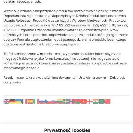
działań niepożądanych.
Wszystkie działania niepożądane produktów leczniczych należy zgłaszać do
Departamentu Monitorowania Niepożądanych Działań Produktów Leczniczych
Urzędu Rejestracji Produktów Leczniczych, Wyrobów Medycznych i Produktów
Biobójczych, Al. Jerozolimskie 181C, 02-222 Warszawa, tel. (22) 492-13-01, fax (22)
492-13-09, zgodnie z zasadami monitorowani bezpieczeństwa produktów
leczniczych lub do podmiotu odpowiedzialnego za produkt, którego zgłoszenie
dotyczy. Formularz zgłoszenia niepożądanego działania produktu leczniczego
dostępny jest na stronie Urzędu www.urpl.gov.pl.
Treści zamieszczone w materiale mają wyłącznie charakter informacyjny, nie
mogą być traktowane jako forma konsultacji medycznej i nie mogą zastąpić
konsultacji lekarza, do którego należy ostateczna decyzja o sposobie i zakresie
stosowanego leczenia.
·
·
Regulamin, polityka prywatności i inne dokumenty
Ustawienia cookies
Deklaracja
dostępności
Prywatność i cookies