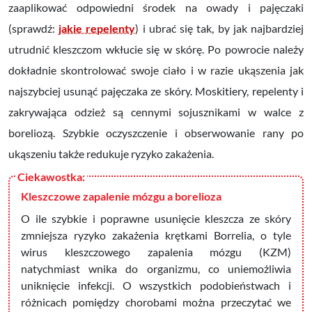
zaaplikować odpowiedni środek na owady i pajęczaki
(sprawdź:
jakie repelenty
) i ubrać się tak, by jak najbardziej
utrudnić kleszczom wkłucie się w skórę. Po powrocie należy
dokładnie skontrolować swoje ciało i w razie ukąszenia jak
najszybciej usunąć pajęczaka ze skóry.
Moskitiery, repelenty i
zakrywająca odzież są cennymi sojusznikami w walce z
boreliozą. Szybkie oczyszczenie i obserwowanie rany po
ukąszeniu także redukuje ryzyko zakażenia.
K
leszczowe zapalenie mózgu a borelioza
O ile szybkie i poprawne usunięcie kleszcza ze skóry
zmniejsza ryzyko zakażenia
krętkami Borrelia, o tyle
wirus kleszczowego zapalenia mózgu (KZM)
natychmiast wnika do organizmu, co uniemożliwia
uniknięcie infekcji. O wszystkich podobieństwach i
różnicach pomiędzy chorobami można przeczytać we