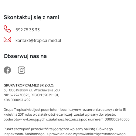
Skontaktuj się z nami
692 75 33 33
kontakt@tropicalmed.pl
Obserwuj nas na
GRUPA TROPICALMED SP. Z O.O.
30-006 Kraków, ul. Wrocławska 53D
NIP 6772470625, REGON 520391191,
KRS 0000931492
Grupa TropicalMed jest podmiotem leczniczym w rozumieniu ustawy z dnia 15
kwietnia 2011 roku o działalności leczniczej i został wpisany do rejestru
podmiotów wykonujących działalność leczniczą pod numerem: 000000246506.
Punkt szczepień przeciw żółtej gorączce wpisany na listę Głównego
Inspektoratu Sanitarnego - uprawnienie do wystawiania międzynarodowego