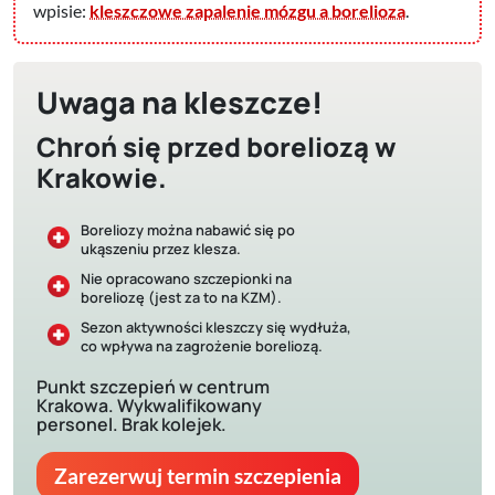
wpisie:
kleszczowe zapalenie mózgu a borelioza
.
Uwaga na kleszcze!
Chroń się przed boreliozą w
Krakowie.
Boreliozy można nabawić się po
ukąszeniu przez klesza.
Nie opracowano szczepionki na
boreliozę (jest za to na KZM).
Sezon aktywności kleszczy się wydłuża,
co wpływa na zagrożenie boreliozą.
Punkt szczepień w centrum
Krakowa. Wykwalifikowany
personel. Brak kolejek.
Zarezerwuj termin szczepienia