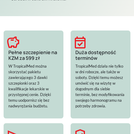
savings
event_available
Pełne szczepienie na
Duża dostępność
KZM za 599 zł
terminów
W TropicalMed można
TropicalMed działa nie tylko
skorzystać pakietu
w dni robocze, ale także w
zawierającego 3 dawki
soboty. Dzięki temu możesz
szczepionki oraz 3
umówić się na wizytę w
kwalifikacje lekarskie w
dogodnym dla siebie
przystępnej cenie. Dzięki
terminie, bez modyfikowania
temu uodpornisz się bez
swojego harmonogramu na
nadwyrężania budżetu.
potrzeby zdrowia.