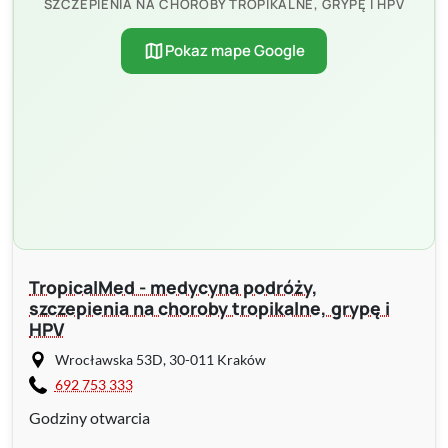
SZCZEPIENIA NA CHOROBY TROPIKALNE, GRYPĘ I HPV
map
Pokaz mape Google
TropicalMed - medycyna podróży,
szczepienia na choroby tropikalne, grypę i
HPV
Wrocławska 53D, 30-011 Kraków
692 753 333
Godziny otwarcia