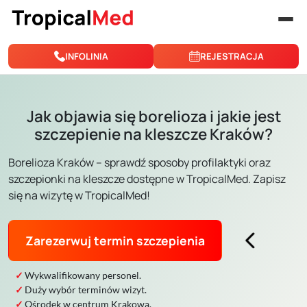
Przejdź do treści
INFOLINIA
REJESTRACJA
Jak objawia się borelioza i jakie jest
szczepienie na kleszcze Kraków?
Borelioza Kraków – sprawdź sposoby profilaktyki oraz
szczepionki na kleszcze dostępne w TropicalMed. Zapisz
się na wizytę w TropicalMed!
Zarezerwuj termin szczepienia
Wykwalifikowany personel.
Duży wybór terminów wizyt.
Ośrodek w centrum Krakowa.