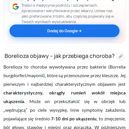
Treści o medycynie podróży i szczepieniach,
opracowane i weryfikowane przez lekarzy. Ustaw nas
jako preferowane źródło, aby częściej pojawiały się w
Twoich wynikach wyszukiwania.
Dodaj do Google
Borelioza objawy – jak przebiega choroba?
Borelioza to choroba wywoływana przez bakterie (Borrelia
burgdorferi/mayonii), które są przenoszone przez kleszcze. Jej
pierwszym i najbardziej charakterystycznym objawem jest
charakterystyczny, okrągły rumień wokół miejsca
ukąszenia.
Może on przekształcić się w obrzęk lub
„wędrującą” po ciele wysypkę. Inne symptomy zakażenia,
pojawiające się średnio
7-10 dni po ukąszeniu
, to zmęczenie,
ból głowy, stawów i mięśni oraz gorączka. W późniejszym