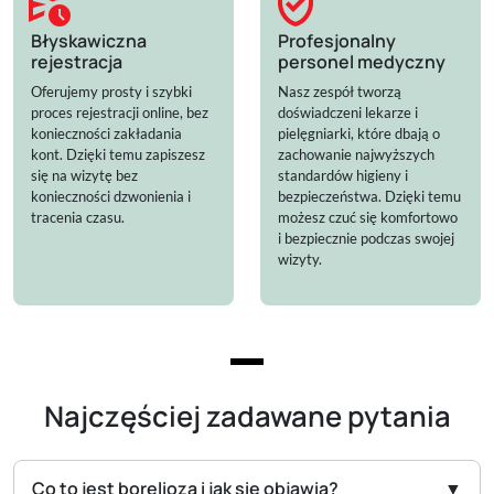
schedule_send
verified_user
Błyskawiczna
Profesjonalny
rejestracja
personel medyczny
Oferujemy prosty i szybki
Nasz zespół tworzą
proces rejestracji online, bez
doświadczeni lekarze i
konieczności zakładania
pielęgniarki, które dbają o
kont. Dzięki temu zapiszesz
zachowanie najwyższych
się na wizytę bez
standardów higieny i
konieczności dzwonienia i
bezpieczeństwa. Dzięki temu
tracenia czasu.
możesz czuć się komfortowo
i bezpiecznie podczas swojej
wizyty.
Najczęściej zadawane pytania
Co to jest borelioza i jak się objawia?