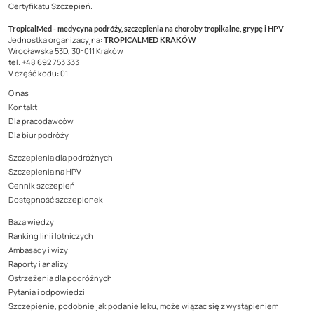
Certyfikatu Szczepień.
TropicalMed - medycyna podróży, szczepienia na choroby tropikalne, grypę i HPV
Jednostka organizacyjna:
TROPICALMED KRAKÓW
Wrocławska 53D, 30-011 Kraków
tel. +48 692 753 333
V część kodu: 01
O nas
Kontakt
Dla pracodawców
Dla biur podróży
Szczepienia dla podróżnych
Szczepienia na HPV
Cennik szczepień
Dostępność szczepionek
Baza wiedzy
Ranking linii lotniczych
Ambasady i wizy
Raporty i analizy
Ostrzeżenia dla podróżnych
Pytania i odpowiedzi
Szczepienie, podobnie jak podanie leku, może wiązać się z wystąpieniem