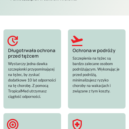
update
flight_takeoff
Długotrwała ochrona
Ochrona w podróży
przed tężcem
Szczepienia na tężec są
Wystarczy jedna dawka
bardzo zalecane osobom
szczepionki przypominającej
podróżującym. Wykonując je
na tężec, by zyskać
przed podróżą,
dodatkowe 10 lat odporności
minimalizujesz ryzyko
na tę chorobę. Z pomocą
choroby na wakacjach i
TropicalMed utrzymasz
związane z tym koszty.
ciągłość odporności.
target
health_and_safety