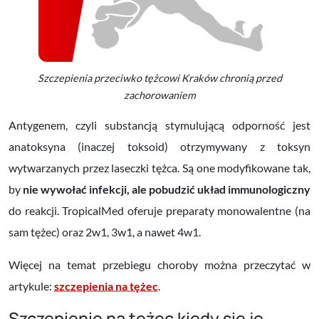
Szczepienia przeciwko tężcowi Kraków chronią przed
zachorowaniem
Antygenem, czyli substancją stymulującą odporność jest
anatoksyna (inaczej toksoid) otrzymywany z toksyn
wytwarzanych przez laseczki tężca. Są one modyfikowane tak,
by
nie wywołać infekcji, ale pobudzić układ immunologiczny
do reakcji. TropicalMed oferuje preparaty monowalentne (na
sam tężec) oraz 2w1, 3w1, a nawet 4w1.
Więcej na temat przebiegu choroby można przeczytać w
artykule:
szczepienia na tężec
.
Szczepienie na tężec kiedy się je