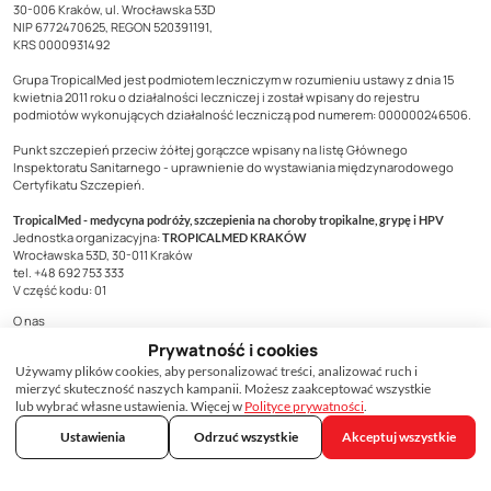
30-006 Kraków, ul. Wrocławska 53D
NIP 6772470625, REGON 520391191,
KRS 0000931492
Grupa TropicalMed jest podmiotem leczniczym w rozumieniu ustawy z dnia 15
kwietnia 2011 roku o działalności leczniczej i został wpisany do rejestru
podmiotów wykonujących działalność leczniczą pod numerem: 000000246506.
Punkt szczepień przeciw żółtej gorączce wpisany na listę Głównego
Inspektoratu Sanitarnego - uprawnienie do wystawiania międzynarodowego
Certyfikatu Szczepień.
TropicalMed - medycyna podróży, szczepienia na choroby tropikalne, grypę i HPV
Jednostka organizacyjna:
TROPICALMED KRAKÓW
Wrocławska 53D, 30-011 Kraków
tel. +48 692 753 333
V część kodu: 01
O nas
Kontakt
Prywatność i cookies
Dla pracodawców
Używamy plików cookies, aby personalizować treści, analizować ruch i
Dla biur podróży
mierzyć skuteczność naszych kampanii. Możesz zaakceptować wszystkie
lub wybrać własne ustawienia. Więcej w
Polityce prywatności
.
Szczepienia dla podróżnych
Ustawienia
Odrzuć wszystkie
Akceptuj wszystkie
Szczepienia na HPV
Cennik szczepień
Dostępność szczepionek