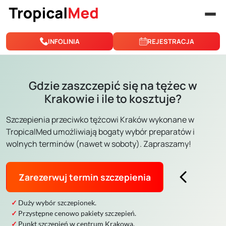
Przejdź do treści
INFOLINIA
REJESTRACJA
Gdzie zaszczepić się na tężec w
Krakowie i ile to kosztuje?
Szczepienia przeciwko tężcowi Kraków wykonane w
TropicalMed umożliwiają bogaty wybór preparatów i
wolnych terminów (nawet w soboty). Zapraszamy!
Zarezerwuj termin szczepienia
Duży wybór szczepionek.
Przystępne cenowo pakiety szczepień.
Punkt szczepień w centrum Krakowa.