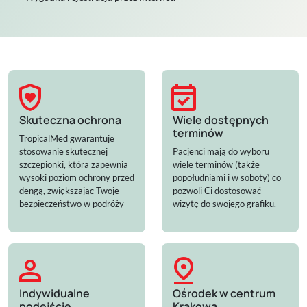
shield_with_heart
event_available
Skuteczna ochrona
Wiele dostępnych
terminów
TropicalMed gwarantuje
stosowanie skutecznej
Pacjenci mają do wyboru
szczepionki, która zapewnia
wiele terminów (także
wysoki poziom ochrony przed
popołudniami i w soboty) co
dengą, zwiększając Twoje
pozwoli Ci dostosować
bezpieczeństwo w podróży
wizytę do swojego grafiku.
person
pin_drop
Indywidualne
Ośrodek w centrum
podejście
Krakowa