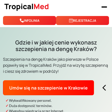
Przejdź do treści
INFOLINIA
REJESTRACJA
Gdzie i w jakiej cenie wykonasz
szczepienia na dengę Kraków?
Szczepienia na dengę Kraków jako pierwsze w Polsce
pojawiły się w TropicalMed. Przyjdź na wizytę szczepienną
i ciesz się zdrowiem w podróży!
Umów się na szczepienie w Krakowie
Wykwalifikowany personel.
Duża dostępność terminów.
Wygodna rejestracja przez Internet.