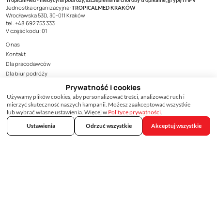
Jednostka organizacyjna:
TROPICALMED KRAKÓW
Wrocławska 53D, 30-011 Kraków
tel. +48 692 753 333
V część kodu: 01
O nas
Kontakt
Dla pracodawców
Dla biur podróży
Prywatność i cookies
Szczepienia dla podróżnych
Używamy plików cookies, aby personalizować treści, analizować ruch i
Szczepienia na HPV
mierzyć skuteczność naszych kampanii. Możesz zaakceptować wszystkie
Cennik szczepień
lub wybrać własne ustawienia. Więcej w
Polityce prywatności
.
Dostępność szczepionek
Ustawienia
Odrzuć wszystkie
Akceptuj wszystkie
Baza wiedzy
Ranking linii lotniczych
Ambasady i wizy
Raporty i analizy
Ostrzeżenia dla podróżnych
Pytania i odpowiedzi
Szczepienie, podobnie jak podanie leku, może wiązać się z wystąpieniem
działań niepożądanych.
Wszystkie działania niepożądane produktów leczniczych należy zgłaszać do