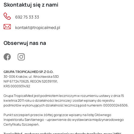
Skontaktuj się z nami
692 75 33 33
kontakt@tropicalmed.pl
Obserwuj nas na
GRUPA TROPICALMED SP. Z O.O.
30-006 Kraków, ul. Wrocławska 53D
NIP 6772470625, REGON 520391191,
KRS 0000931492
Grupa TropicalMed jest podmiotem leczniczym w rozumieniu ustawy z dnia 15
kwietnia 2011 roku o działalności leczniczej i został wpisany do rejestru
podmiotów wykonujących działalność leczniczą pod numerem: 000000246506.
Punkt szczepień przeciw żółtej gorączce wpisany na listę Głównego
Inspektoratu Sanitarnego - uprawnienie do wystawiania międzynarodowego
Certyfikatu Szczepień.
TropicalMed - medycyna podróży, szczepienia na choroby tropikalne, grypę i HPV