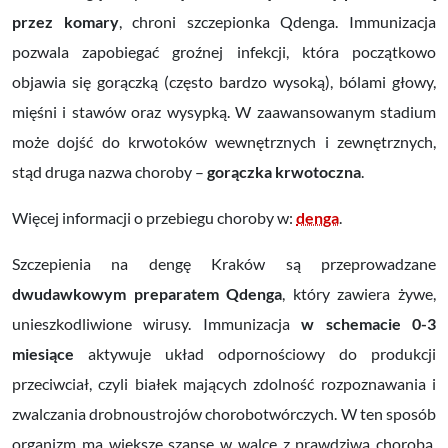
przez komary
, chroni szczepionka Qdenga. Immunizacja
pozwala zapobiegać groźnej infekcji, która początkowo
objawia się gorączką (często bardzo wysoką), bólami głowy,
mięśni i stawów oraz wysypką. W zaawansowanym stadium
może dojść do krwotoków wewnętrznych i zewnętrznych,
stąd druga nazwa choroby –
gorączka krwotoczna
.
Więcej informacji o przebiegu choroby w:
denga
.
Szczepienia na dengę Kraków są przeprowadzane
dwudawkowym preparatem Qdenga
, który zawiera żywe,
unieszkodliwione wirusy. Immunizacja
w schemacie 0-3
miesiące
aktywuje układ odpornościowy do produkcji
przeciwciał, czyli białek mających zdolność rozpoznawania i
zwalczania drobnoustrojów chorobotwórczych. W ten sposób
organizm ma większe szanse w walce z prawdziwą chorobą.