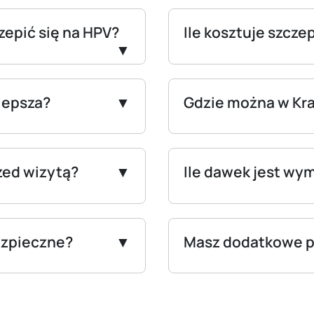
epić się na HPV?
Ile kosztuje szcze
lepsza?
Gdzie można w Kra
zed wizytą?
Ile dawek jest wy
ezpieczne?
Masz dodatkowe p