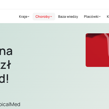
Kraje
Choroby
Baza wiedzy
Placówki
K
 na
zł
d!
opicalMed