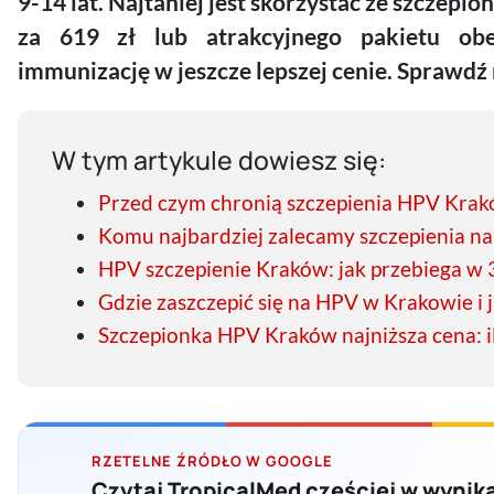
9-14 lat. Najtaniej jest skorzystać ze szczepio
za 619 zł lub atrakcyjnego pakietu ob
immunizację w jeszcze lepszej cenie. Sprawdź 
W tym artykule dowiesz się:
Przed czym chronią szczepienia HPV Kra
Komu najbardziej zalecamy szczepienia n
HPV szczepienie Kraków: jak przebiega w 
Gdzie zaszczepić się na HPV w Krakowie i j
Szczepionka HPV Kraków najniższa cena: i
RZETELNE ŹRÓDŁO W GOOGLE
Czytaj TropicalMed częściej w wynik