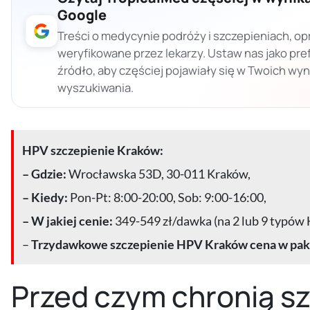
Google
Treści o medycynie podróży i szczepieniach, op
weryfikowane przez lekarzy. Ustaw nas jako pr
źródło, aby częściej pojawiały się w Twoich wy
wyszukiwania.
HPV szczepienie Kraków:
– Gdzie:
Wrocławska 53D, 30-011 Kraków,
– Kiedy:
Pon-Pt: 8:00-20:00, Sob: 9:00-16:00,
– W jakiej cenie:
349-549 zł/dawka (na 2 lub 9 typów 
–
Trzydawkowe
szczepienie HPV Kraków cena w pak
Przed czym chronią s