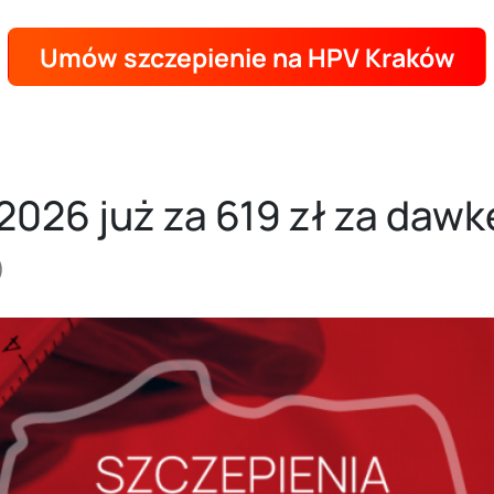
Umów szczepienie na HPV Kraków
026 już za 619 zł za dawk
)