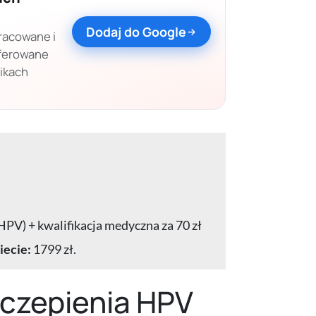
Dodaj do Google
racowane i
eferowane
nikach
HPV) + kwalifikacja medyczna za 70 zł
iecie:
1799 zł.
zczepienia HPV