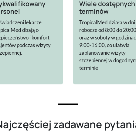
kwalifikowany
Wiele dostępnych
rsonel
terminów
wiadczeni lekarze
TropicalMed działa w dni
picalMed dbają o
robocze od 8:00 do 20:0
pieczeństwo i komfort
oraz w soboty w godzina
jentów podczas wizyty
9:00-16:00, co ułatwia
zepiennej.
zaplanowanie wizyty
szczepiennej w dogodny
terminie
Najczęściej zadawane pytani