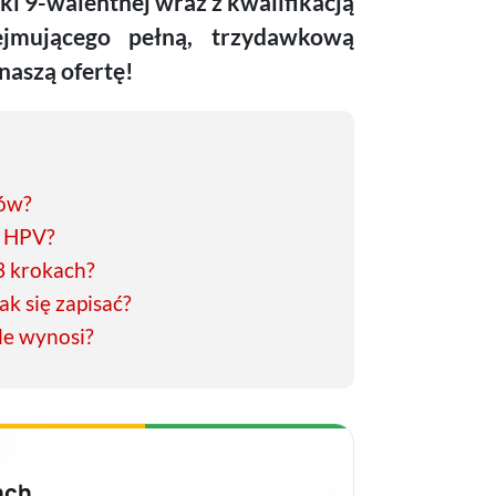
nki 9-walentnej wraz z kwalifikacją
ejmującego pełną, trzydawkową
naszą ofertę!
ków?
a HPV?
3 krokach?
ak się zapisać?
le wynosi?
ach