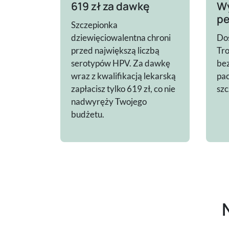
619 zł za dawkę
Wy
pe
Szczepionka
dziewięciowalentna chroni
Doś
przed największą liczbą
Tro
serotypów HPV. Za dawkę
bez
wraz z kwalifikacją lekarską
pac
zapłacisz tylko 619 zł, co nie
szc
nadwyręży Twojego
budżetu.