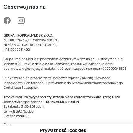
Obserwuj nas na
GRUPA TROPICALMED SP. Z O.O.
30-006 Kraków, ul. Wrocławska 53D
NIP 6772470625, REGON 520391191,
KRS 0000931492
Grupa TropicalMed jest podmiotem leczniczym w rozumieniu ustawy z dnia 15
kwietnia 2011 roku o działalności leczniczej i został wpisany do rejestru
podmiotów wykonujących działalność leczniczą pod numerem: 000000246506.
Punkt szczepień przeciw żółtej gorączce wpisany na listę Głównego
Inspektoratu Sanitarnego - uprawnienie do wystawiania międzynarodowego
Certyfikatu Szczepień.
TropicalMed - medycyna podróży, szczepienia na choroby tropikalne, grypę i HPV
Jednostka organizacyjna:
TROPICALMED LUBLIN
Żołnierska 3, 20-801 Lublin
tel. +48 692 753 333
V część kodu: 05
O nas
Prywatność i cookies
Kontakt