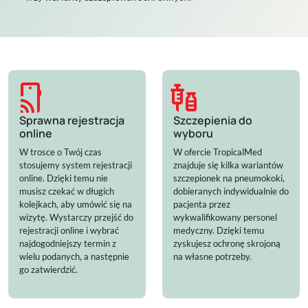
tap_and_play
vaccines
Sprawna rejestracja
Szczepienia do
online
wyboru
W trosce o Twój czas
W ofercie TropicalMed
stosujemy system rejestracji
znajduje się kilka wariantów
online. Dzięki temu nie
szczepionek na pneumokoki,
musisz czekać w długich
dobieranych indywidualnie do
kolejkach, aby umówić się na
pacjenta przez
wizytę. Wystarczy przejść do
wykwalifikowany personel
rejestracji online i wybrać
medyczny. Dzięki temu
najdogodniejszy termin z
zyskujesz ochronę skrojoną
wielu podanych, a następnie
na własne potrzeby.
go zatwierdzić.