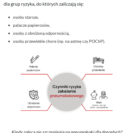
dla grup ryzyka, do których zaliczają się:
osoby starsze,
palacze papierosów,
osoby z obniżoną odpornością,
osoby przewlekle chore (np. na astmę czy POChP).
Kiedy zaleca się szczepienia na pneumokoki dla dorosłych?