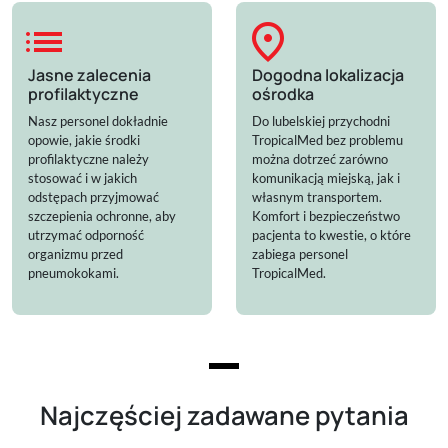
list
location_on
Jasne zalecenia
Dogodna lokalizacja
profilaktyczne
ośrodka
Nasz personel dokładnie
Do lubelskiej przychodni
opowie, jakie środki
TropicalMed bez problemu
profilaktyczne należy
można dotrzeć zarówno
stosować i w jakich
komunikacją miejską, jak i
odstępach przyjmować
własnym transportem.
szczepienia ochronne, aby
Komfort i bezpieczeństwo
utrzymać odporność
pacjenta to kwestie, o które
organizmu przed
zabiega personel
pneumokokami.
TropicalMed.
Najczęściej zadawane pytania