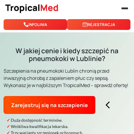
Przejdź do treści
INFOLINIA
REJESTRACJA
W jakiej cenie i kiedy szczepić na
pneumokoki w Lublinie?
Szczepienia na pneumokoki Lublin chronią przed
inwazyjną chorobą z zapaleniem płuc czy sepsą.
Wykonasz je w najbliższym TropicalMed – sprawdź ofertę!
Zarejestruj się na szczepienie
Duża dostępność terminów.
Wnikliwa kwalifikacja lekarska.
Trzy warianty szczepionek ochronnych.