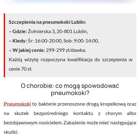
Szczepienia na pneumokoki Lublin:
– Gdzie:
Żołnierska 3, 20-801 Lublin,
– Kiedy:
Śr: 16:00-20:00, Sob: 9:00-14:00,
– W jakiej cenie:
299-299 zł/dawka.
Każdą
wizytę rozpoczyna kwalifikacja do szczepienia w
cenie
70 zł.
O chorobie: co mogą spowodować
pneumokoki?
Pneumokoki
to bakterie przenoszone
drogą kropelkową oraz
na skutek bezpośredniego kontaktu
z chorym albo
bezobjawowym nosicielem. Zakażenie może mieć następujące
skutki: