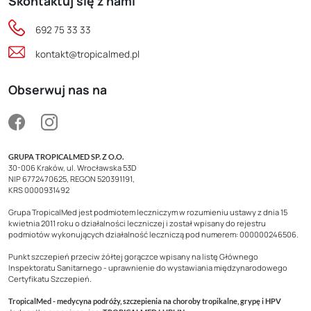
Skontaktuj się z nami
692 75 33 33
kontakt@tropicalmed.pl
Obserwuj nas na
GRUPA TROPICALMED SP. Z O.O.
30-006 Kraków, ul. Wrocławska 53D
NIP 6772470625, REGON 520391191,
KRS 0000931492
Grupa TropicalMed jest podmiotem leczniczym w rozumieniu ustawy z dnia 15
kwietnia 2011 roku o działalności leczniczej i został wpisany do rejestru
podmiotów wykonujących działalność leczniczą pod numerem: 000000246506.
Punkt szczepień przeciw żółtej gorączce wpisany na listę Głównego
Inspektoratu Sanitarnego - uprawnienie do wystawiania międzynarodowego
Certyfikatu Szczepień.
TropicalMed - medycyna podróży, szczepienia na choroby tropikalne, grypę i HPV