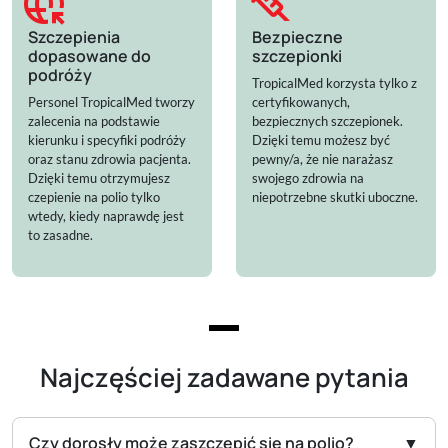
captive_portal
syringe
Szczepienia
Bezpieczne
dopasowane do
szczepionki
podróży
TropicalMed korzysta tylko z
Personel TropicalMed tworzy
certyfikowanych,
zalecenia na podstawie
bezpiecznych szczepionek.
kierunku i specyfiki podróży
Dzięki temu możesz być
oraz stanu zdrowia pacjenta.
pewny/a, że nie narażasz
Dzięki temu otrzymujesz
swojego zdrowia na
czepienie na polio tylko
niepotrzebne skutki uboczne.
wtedy, kiedy naprawdę jest
to zasadne.
Najczęściej zadawane pytania
Czy dorosły może zaszczepić się na polio?