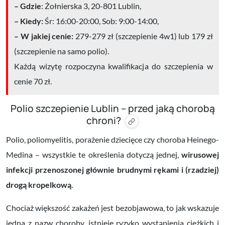
– Gdzie
: Żołnierska 3, 20-801 Lublin,
– Kiedy:
Śr: 16:00-20:00, Sob: 9:00-14:00,
– W jakiej cenie:
279-279 zł (szczepienie 4w1) lub 179 zł
(szczepienie na samo polio).
Każdą wizytę rozpoczyna kwalifikacja do szczepienia w
cenie 70 zł.
Polio szczepienie Lublin – przed jaką chorobą
chroni?
Polio, poliomyelitis, porażenie dziecięce czy choroba Heinego-
Medina – wszystkie te określenia dotyczą jednej,
wirusowej
infekcji przenoszonej głównie brudnymi rękami i (rzadziej)
drogą kropelkową
.
Chociaż większość zakażeń jest bezobjawowa, to jak wskazuje
jedna z nazw choroby, istnieje ryzyko wystąpienia ciężkich i