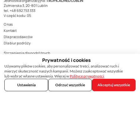
Jednostka organizacyjna:
TROPICALMED LUBLIN
Żołnierska 3, 20-801 Lublin
tel. +48 692 753 333
V część kodu: 05
O nas
Kontakt
Dla pracodawców
Dla biur podróży
Szczepienia dla podróżnych
Szczepienia na HPV
Prywatność i cookies
Cennik szczepień
Używamy plików cookies, aby personalizować treści, analizować ruch i
mierzyć skuteczność naszych kampanii. Możesz zaakceptować wszystkie
Dostępność szczepionek
lub wybrać własne ustawienia. Więcej w
Polityce prywatności
.
Baza wiedzy
Ustawienia
Odrzuć wszystkie
Akceptuj wszystkie
Ranking linii lotniczych
Ambasady i wizy
Raporty i analizy
Ostrzeżenia dla podróżnych
Pytania i odpowiedzi
Szczepienie, podobnie jak podanie leku, może wiązać się z wystąpieniem
działań niepożądanych.
Wszystkie działania niepożądane produktów leczniczych należy zgłaszać do
Departamentu Monitorowania Niepożądanych Działań Produktów Leczniczych