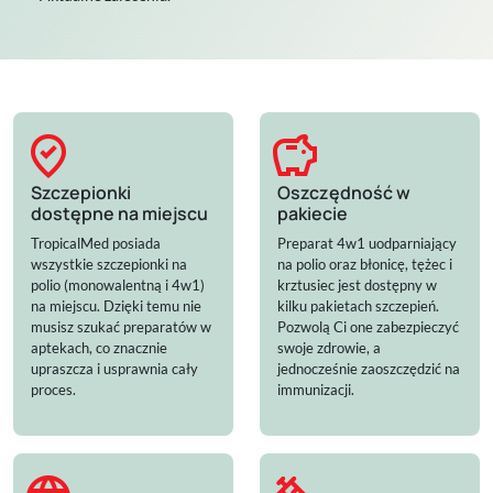
where_to_vote
savings
Szczepionki
Oszczędność w
dostępne na miejscu
pakiecie
TropicalMed posiada
Preparat 4w1 uodparniający
wszystkie szczepionki na
na polio oraz błonicę, tężec i
polio (monowalentną i 4w1)
krztusiec jest dostępny w
na miejscu. Dzięki temu nie
kilku pakietach szczepień.
musisz szukać preparatów w
Pozwolą Ci one zabezpieczyć
aptekach, co znacznie
swoje zdrowie, a
upraszcza i usprawnia cały
jednocześnie zaoszczędzić na
proces.
immunizacji.