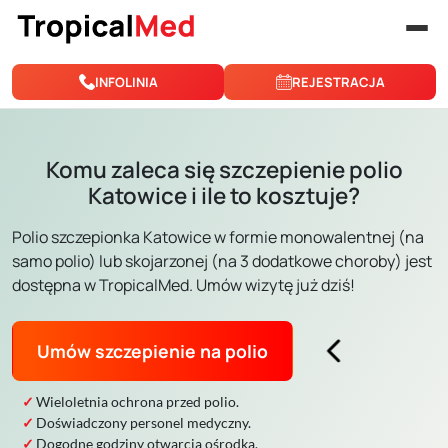
Przejdź do treści
INFOLINIA
REJESTRACJA
Komu zaleca się szczepienie polio
Katowice i ile to kosztuje?
Polio szczepionka Katowice w formie monowalentnej (na
samo polio) lub skojarzonej (na 3 dodatkowe choroby) jest
dostępna w TropicalMed. Umów wizytę już dziś!
Umów szczepienie na polio
Wieloletnia ochrona przed polio.
Doświadczony personel medyczny.
Dogodne godziny otwarcia ośrodka.