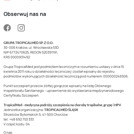
Obserwuj nas na
GRUPA TROPICALMED SP. Z O.O.
30-006 Kraków, ul. Wrocławska 53D
NIP 6772470625, REGON 520391191,
KRS 0000931492
Grupa TropicalMed jest podmiotem leczniczym w rozumieniu ustawy z dnia 15
kwietnia 2011 roku o działalności leczniczej i został wpisany do rejestru
podmiotów wykonujących działalność leczniczą pod numerem: 000000246506.
Punkt szczepień przeciw żółtej gorączce wpisany na listę Głównego
Inspektoratu Sanitarnego - uprawnienie do wystawiania międzynarodowego
Certyfikatu Szczepień.
TropicalMed - medycyna podróży, szczepienia na choroby tropikalne, grypę i HPV
Jednostka organizacyjna:
TROPICALMED ŚLĄSK
Strzelców Bytomskich 5, 41-500 Chorzów
tel. +48 692 753 333
V część kodu: 04
O nas