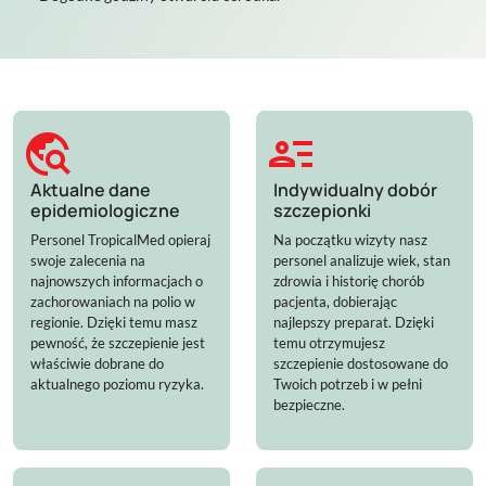
travel_explore
person_text
Aktualne dane
Indywidualny dobór
epidemiologiczne
szczepionki
Personel TropicalMed opieraj
Na początku wizyty nasz
swoje zalecenia na
personel analizuje wiek, stan
najnowszych informacjach o
zdrowia i historię chorób
zachorowaniach na polio w
pacjenta, dobierając
regionie. Dzięki temu masz
najlepszy preparat. Dzięki
pewność, że szczepienie jest
temu otrzymujesz
właściwie dobrane do
szczepienie dostosowane do
aktualnego poziomu ryzyka.
Twoich potrzeb i w pełni
bezpieczne.