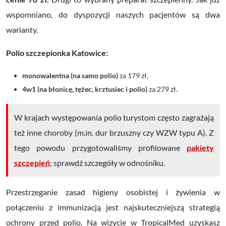
wspomniano, do dyspozycji naszych pacjentów są dwa
warianty.
Polio szczepionka Katowice:
monowalentna (na samo polio)
za 179 zł,
4w1 (na błonicę, tężec, krztusiec i polio)
za 279 zł.
W krajach występowania polio turystom często zagrażają
też inne choroby (m.in. dur brzuszny czy WZW typu A). Z
tego powodu przygotowaliśmy profilowane
pakiety
szczepień
; sprawdź szczegóły w odnośniku.
Przestrzeganie zasad higieny osobistej i żywienia w
połączeniu z immunizacją jest najskuteczniejszą strategią
ochrony przed polio. Na wizycie w TropicalMed uzyskasz