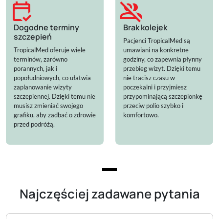
calendar_check
group_off
Dogodne terminy
Brak kolejek
szczepień
Pacjenci TropicalMed są
TropicalMed oferuje wiele
umawiani na konkretne
terminów, zarówno
godziny, co zapewnia płynny
porannych, jak i
przebieg wizyt. Dzięki temu
popołudniowych, co ułatwia
nie tracisz czasu w
zaplanowanie wizyty
poczekalni i przyjmiesz
szczepiennej. Dzięki temu nie
przypominającą szczepionkę
musisz zmieniać swojego
przeciw polio szybko i
grafiku, aby zadbać o zdrowie
komfortowo.
przed podróżą.
Najczęściej zadawane pytania