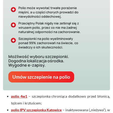
Polio może wywołać trwałe porażenie
mięśni, a u części chorych prowadzi do
niewydolności oddechowej.
Przeciętny Polak nigdy nie zetknął się z
wirusem polio, przez co nie ma żadnej
naturalnej odporności na zachorowanie.
Szczepionki na polio wyeliminowały
ponad 99% zachorowań na świecie, co
świadczy o ich skuteczności.
Możliwość wyboru szczepionki.
Dogodna lokalizacja ośrodka.
Wygodne e-zapisy.
Umów szczepienie na polio
polio 4w1
– szczepionka chroniąca dodatkowo przed błonicą,
tężcem i krztuścem;
polio IPV szczepionka Katowice
– inaktywowana („nieżywa”), w