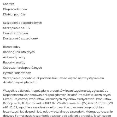
Kontakt
Dla pracodawców
Dla biur podróży
Szczepienia dla podróżnych
Szczepienia na HPV
Cennik szczepień
Dostępność szczepionek
Baza wiedzy
Ranking linii lotniczych
Ambasady i wizy
Raporty i analizy
Ostrzeżenia dla podróżnych
Pytania i odpowiedzi
Szczepienie, podobnie jak podanie leku, może wiązać się z wystąpieniem
działań niepożądanych.
Wszystkie działania niepożądane produktów leczniczych należy zgłaszać do
Departamentu Monitorowania Niepożądanych Działań Produktów Leczniczych
Urzędu Rejestracji Produktów Leczniczych, Wyrobów Medycznych i Produktów
Biobójczych, Al. Jerozolimskie 181C, 02-222 Warszawa, tel. (22) 492-13-01, fax (22)
492-13-09, zgodnie z zasadami monitorowani bezpieczeństwa produktów
leczniczych lub do podmiotu odpowiedzialnego za produkt, którego zgłoszenie
dotyczy. Formularz zgłoszenia niepożądanego działania produktu leczniczego