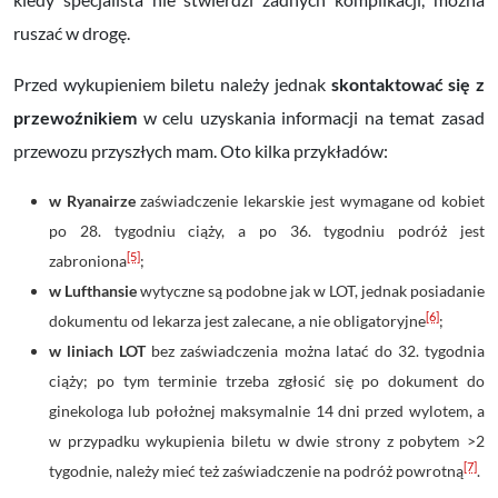
ruszać w drogę.
Przed wykupieniem biletu należy jednak
skontaktować się z
przewoźnikiem
w celu uzyskania informacji na temat zasad
przewozu przyszłych mam. Oto kilka przykładów:
w Ryanairze
zaświadczenie lekarskie jest wymagane od kobiet
po 28. tygodniu ciąży, a po 36. tygodniu podróż jest
[5]
zabroniona
;
w Lufthansie
wytyczne są podobne jak w LOT, jednak posiadanie
[6]
dokumentu od lekarza jest zalecane, a nie obligatoryjne
;
w liniach LOT
bez zaświadczenia można latać do 32. tygodnia
ciąży; po tym terminie trzeba zgłosić się po dokument do
ginekologa lub położnej maksymalnie 14 dni przed wylotem, a
w przypadku wykupienia biletu w dwie strony z pobytem >2
[7]
tygodnie, należy mieć też zaświadczenie na podróż powrotną
.