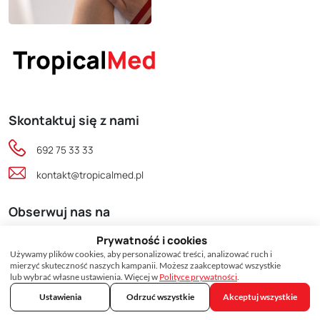
Skontaktuj się z nami
692 75 33 33
kontakt@tropicalmed.pl
Obserwuj nas na
Prywatność i cookies
Używamy plików cookies, aby personalizować treści, analizować ruch i
mierzyć skuteczność naszych kampanii. Możesz zaakceptować wszystkie
lub wybrać własne ustawienia. Więcej w
Polityce prywatności
.
GRUPA TROPICALMED SP. Z O.O.
30-006 Kraków, ul. Wrocławska 53D
Ustawienia
Odrzuć wszystkie
Akceptuj wszystkie
NIP 6772470625, REGON 520391191,
KRS 0000931492