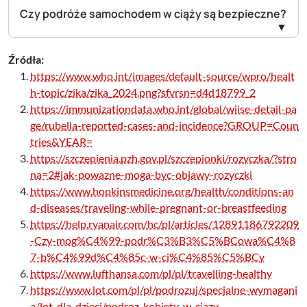
Czy podróże samochodem w ciąży są bezpieczne?
Źródła:
https://www.who.int/images/default-source/wpro/healt
h-topic/zika/zika_2024.png?sfvrsn=d4d18799_2
https://immunizationdata.who.int/global/wiise-detail-pa
ge/rubella-reported-cases-and-incidence?GROUP=Coun
tries&YEAR=
https://szczepienia.pzh.gov.pl/szczepionki/rozyczka/?stro
na=2#jak-powazne-moga-byc-objawy-rozyczki
https://www.hopkinsmedicine.org/health/conditions-an
d-diseases/traveling-while-pregnant-or-breastfeeding
https://help.ryanair.com/hc/pl/articles/12891186792209
-Czy-mog%C4%99-podr%C3%B3%C5%BCowa%C4%8
7-b%C4%99d%C4%85c-w-ci%C4%85%C5%BCy
https://www.lufthansa.com/pl/pl/travelling-healthy
https://www.lot.com/pl/pl/podrozuj/specjalne-wymagani
a/lot-dla-dzieci/podroz-kobiety-w-ciazy