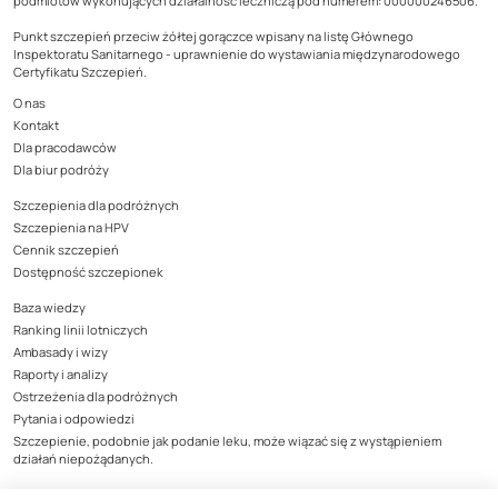
podmiotów wykonujących działalność leczniczą pod numerem: 000000246506.
Punkt szczepień przeciw żółtej gorączce wpisany na listę Głównego
Inspektoratu Sanitarnego - uprawnienie do wystawiania międzynarodowego
Certyfikatu Szczepień.
O nas
Kontakt
Dla pracodawców
Dla biur podróży
Szczepienia dla podróżnych
Szczepienia na HPV
Cennik szczepień
Dostępność szczepionek
Baza wiedzy
Ranking linii lotniczych
Ambasady i wizy
Raporty i analizy
Ostrzeżenia dla podróżnych
Pytania i odpowiedzi
Szczepienie, podobnie jak podanie leku, może wiązać się z wystąpieniem
działań niepożądanych.
Wszystkie działania niepożądane produktów leczniczych należy zgłaszać do