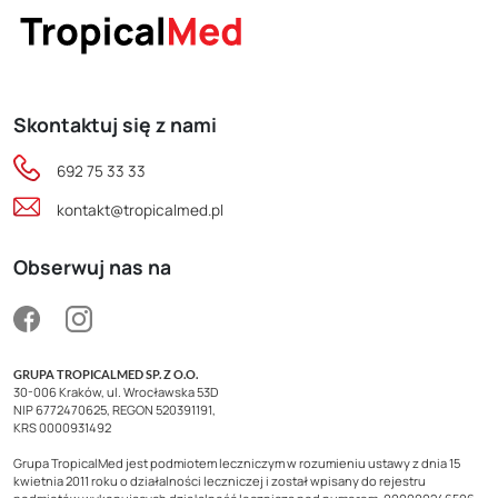
Skontaktuj się z nami
692 75 33 33
kontakt@tropicalmed.pl
Obserwuj nas na
GRUPA TROPICALMED SP. Z O.O.
30-006 Kraków, ul. Wrocławska 53D
NIP 6772470625, REGON 520391191,
KRS 0000931492
Grupa TropicalMed jest podmiotem leczniczym w rozumieniu ustawy z dnia 15
kwietnia 2011 roku o działalności leczniczej i został wpisany do rejestru