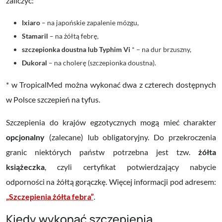
zaliczyć:
Ixiaro
– na japońskie zapalenie mózgu,
Stamaril
– na żółtą febrę,
szczepionka doustna lub Typhim Vi
* – na dur brzuszny,
Dukoral
– na cholerę (szczepionka doustna).
* w TropicalMed można wykonać dwa z czterech dostępnych
w Polsce szczepień na tyfus.
Szczepienia do krajów egzotycznych mogą mieć charakter
opcjonalny
(zalecane) lub obligatoryjny. Do przekroczenia
granic niektórych państw potrzebna jest tzw.
żółta
książeczka
, czyli certyfikat potwierdzający nabycie
odporności na żółtą gorączkę. Więcej informacji pod adresem:
„Szczepienia żółta febra”
.
Kiedy wykonać szczepienia