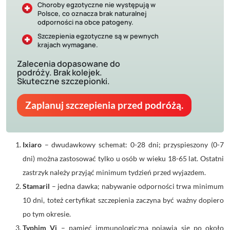
Choroby egzotyczne nie występują w
Polsce, co oznacza brak naturalnej
odporności na obce patogeny.
Szczepienia egzotyczne są w pewnych
krajach wymagane.
Zalecenia dopasowane do
podróży. Brak kolejek.
Skuteczne szczepionki.
Zaplanuj szczepienia przed podróżą.
Ixiaro
– dwudawkowy schemat: 0-28 dni; przyspieszony (0-7
dni) można zastosować tylko u osób w wieku 18-65 lat. Ostatni
zastrzyk należy przyjąć minimum tydzień przed wyjazdem.
Stamaril
– jedna dawka; nabywanie odporności trwa minimum
10 dni, toteż certyfikat szczepienia zaczyna być ważny dopiero
po tym okresie.
Typhim Vi
– pamięć immunologiczna pojawia się po około