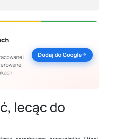
ach
Dodaj do Google
racowane i
eferowane
nikach
ć, lecąc do
ferta narodowego przewoźnika Etiopi,