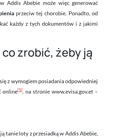
a w Addis Abebie może więc generować
epienia
przeciw tej chorobie. Ponadto, od
skać każdy z tych dokumentów i z jakimi
 co zrobić, żeby ją
że się z wymogiem posiadania odpowiedniej
[1]
 online
, na stronie www.evisa.gov.et –
ują tanie loty z przesiadką w Addis Abebie,