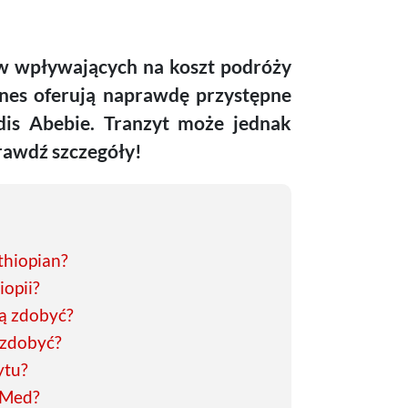
ów wpływających na koszt podróży
ines oferują naprawdę przystępne
dis Abebie. Tranzyt może jednak
rawdź szczegóły!
Ethiopian?
iopii?
ją zdobyć?
ą zdobyć?
ytu?
lMed?