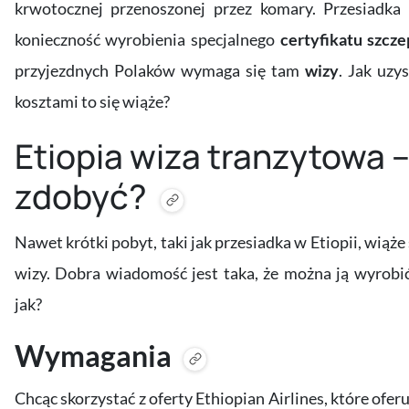
krwotocznej przenoszonej przez komary. Przesiadk
konieczność wyrobienia specjalnego
certyfikatu szcz
przyjezdnych Polaków wymaga się tam
wizy
. Jak uzy
kosztami to się wiąże?
Etiopia wiza tranzytowa –
zdobyć?
Nawet krótki pobyt, taki jak przesiadka w Etiopii, wią
wizy. Dobra wiadomość jest taka, że można ją wyrobić
jak?
Wymagania
Chcąc skorzystać z oferty Ethiopian Airlines, które ofer