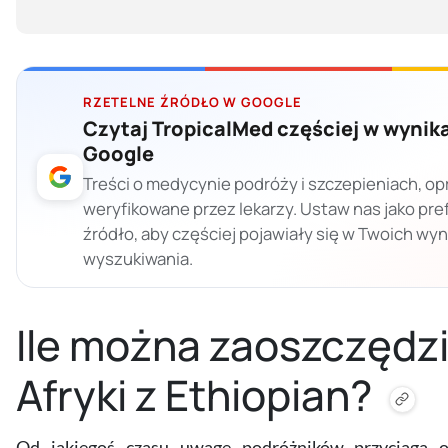
RZETELNE ŹRÓDŁO W GOOGLE
Czytaj TropicalMed częściej w wynik
Google
Treści o medycynie podróży i szczepieniach, op
weryfikowane przez lekarzy. Ustaw nas jako pr
źródło, aby częściej pojawiały się w Twoich wy
wyszukiwania.
Ile można zaoszczędzi
Afryki z Ethiopian?
Od jakiegoś czasu uwagę podróżników przyciąga o