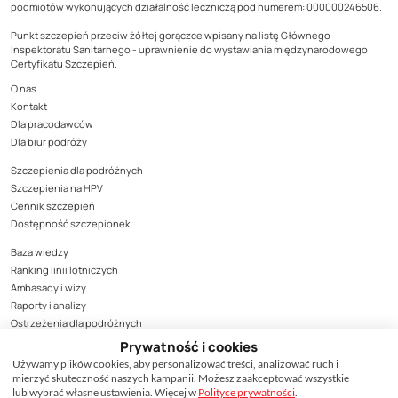
podmiotów wykonujących działalność leczniczą pod numerem: 000000246506.
Punkt szczepień przeciw żółtej gorączce wpisany na listę Głównego
Inspektoratu Sanitarnego - uprawnienie do wystawiania międzynarodowego
Certyfikatu Szczepień.
O nas
Kontakt
Dla pracodawców
Dla biur podróży
Szczepienia dla podróżnych
Szczepienia na HPV
Cennik szczepień
Dostępność szczepionek
Baza wiedzy
Ranking linii lotniczych
Ambasady i wizy
Raporty i analizy
Ostrzeżenia dla podróżnych
Pytania i odpowiedzi
Prywatność i cookies
Szczepienie, podobnie jak podanie leku, może wiązać się z wystąpieniem
Używamy plików cookies, aby personalizować treści, analizować ruch i
działań niepożądanych.
mierzyć skuteczność naszych kampanii. Możesz zaakceptować wszystkie
lub wybrać własne ustawienia. Więcej w
Polityce prywatności
.