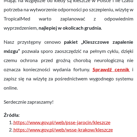
Mając na względzie od kiedy są kleszcze w Polsce i ile czasu
potrzeba na wytworzenie odporności po szczepieniu, wizytę w
TropicalMed warto zaplanować z odpowiednim
wyprzedzeniem,
najlepiej w okolicach grudnia
.
Nasz przystępny cenowo
pakiet „Kleszczowe zapalenie
mózgu”
pozwala sporo zaoszczędzić na pełnym cyklu, dzięki
czemu ochrona przed groźną chorobą neurologiczną nie
oznacza konieczności wydania fortuny.
Sprawdź cennik
i
zapisz się na wizytę za pośrednictwem wygodnego systemu
online.
Serdecznie zapraszamy!
Źródła:
https://www.gov.pl/web/psse-jarocin/kleszcze
https://www.gov.pl/web/wsse-krakow/kleszcze