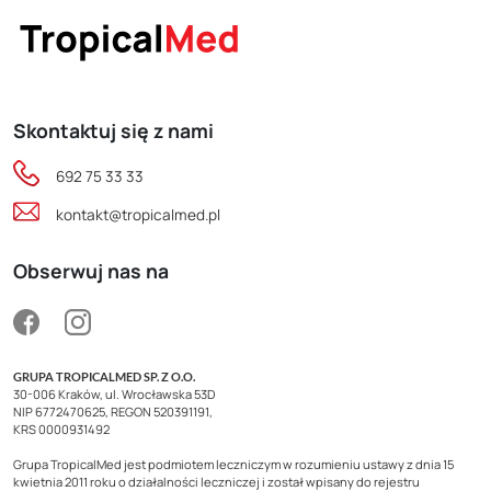
Skontaktuj się z nami
692 75 33 33
kontakt@tropicalmed.pl
Obserwuj nas na
GRUPA TROPICALMED SP. Z O.O.
30-006 Kraków, ul. Wrocławska 53D
NIP 6772470625, REGON 520391191,
KRS 0000931492
Grupa TropicalMed jest podmiotem leczniczym w rozumieniu ustawy z dnia 15
kwietnia 2011 roku o działalności leczniczej i został wpisany do rejestru