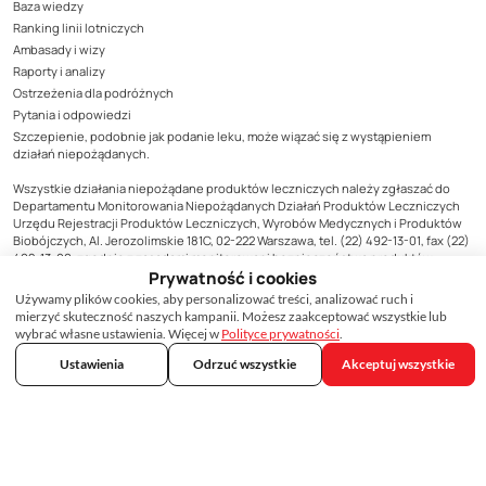
Baza wiedzy
Ranking linii lotniczych
Ambasady i wizy
Raporty i analizy
Ostrzeżenia dla podróżnych
Pytania i odpowiedzi
Szczepienie, podobnie jak podanie leku, może wiązać się z wystąpieniem
działań niepożądanych.
Wszystkie działania niepożądane produktów leczniczych należy zgłaszać do
Departamentu Monitorowania Niepożądanych Działań Produktów Leczniczych
Urzędu Rejestracji Produktów Leczniczych, Wyrobów Medycznych i Produktów
Biobójczych, Al. Jerozolimskie 181C, 02-222 Warszawa, tel. (22) 492-13-01, fax (22)
492-13-09, zgodnie z zasadami monitorowani bezpieczeństwa produktów
Prywatność i cookies
leczniczych lub do podmiotu odpowiedzialnego za produkt, którego zgłoszenie
dotyczy. Formularz zgłoszenia niepożądanego działania produktu leczniczego
Używamy plików cookies, aby personalizować treści, analizować ruch i
dostępny jest na stronie Urzędu www.urpl.gov.pl.
mierzyć skuteczność naszych kampanii. Możesz zaakceptować wszystkie lub
wybrać własne ustawienia. Więcej w
Polityce prywatności
.
Treści zamieszczone w materiale mają wyłącznie charakter informacyjny, nie
mogą być traktowane jako forma konsultacji medycznej i nie mogą zastąpić
Ustawienia
Odrzuć wszystkie
Akceptuj wszystkie
konsultacji lekarza, do którego należy ostateczna decyzja o sposobie i zakresie
stosowanego leczenia.
·
·
Regulamin, polityka prywatności i inne dokumenty
Ustawienia cookies
Deklaracja
dostępności