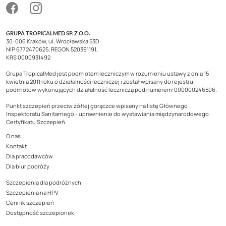
GRUPA TROPICALMED SP. Z O.O.
30-006 Kraków, ul. Wrocławska 53D
NIP 6772470625, REGON 520391191,
KRS 0000931492
Grupa TropicalMed jest podmiotem leczniczym w rozumieniu ustawy z dnia 15
kwietnia 2011 roku o działalności leczniczej i został wpisany do rejestru
podmiotów wykonujących działalność leczniczą pod numerem: 000000246506.
Punkt szczepień przeciw żółtej gorączce wpisany na listę Głównego
Inspektoratu Sanitarnego - uprawnienie do wystawiania międzynarodowego
Certyfikatu Szczepień.
O nas
Kontakt
Dla pracodawców
Dla biur podróży
Szczepienia dla podróżnych
Szczepienia na HPV
Cennik szczepień
Dostępność szczepionek