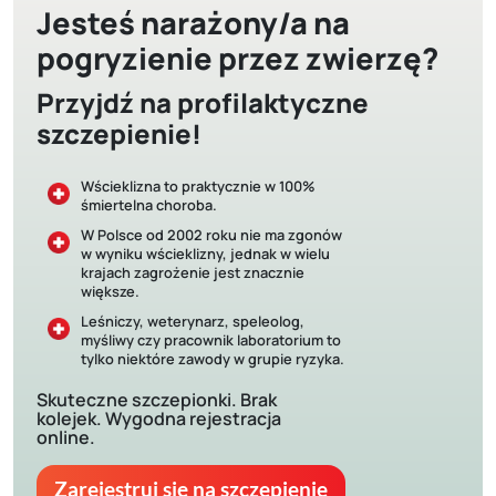
Jesteś narażony/a na
pogryzienie przez zwierzę?
Przyjdź na profilaktyczne
szczepienie!
Wścieklizna to praktycznie w 100%
śmiertelna choroba.
W Polsce od 2002 roku nie ma zgonów
w wyniku wścieklizny, jednak w wielu
krajach zagrożenie jest znacznie
większe.
Leśniczy, weterynarz, speleolog,
myśliwy czy pracownik laboratorium to
tylko niektóre zawody w grupie ryzyka.
Skuteczne szczepionki. Brak
kolejek. Wygodna rejestracja
online.
Zarejestruj się na szczepienie