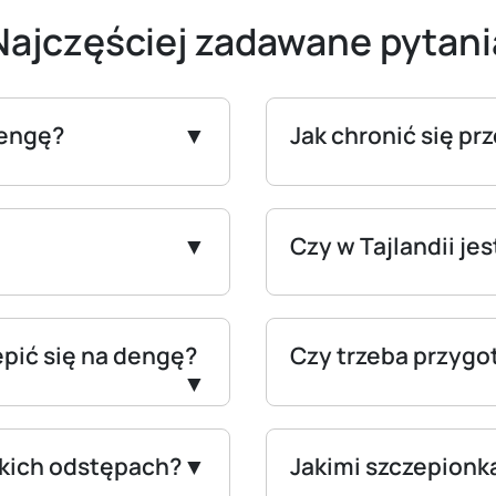
Najczęściej zadawane pytani
dengę?
Jak chronić się pr
Czy w Tajlandii je
pić się na dengę?
Czy trzeba przygo
akich odstępach?
Jakimi szczepionk