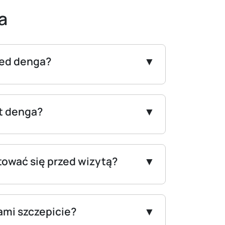
a
zed denga?
st denga?
tować się przed wizytą?
ami szczepicie?