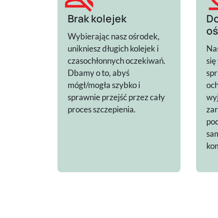
Brak kolejek
Do
oś
Wybierając nasz ośrodek,
unikniesz długich kolejek i
Nas
czasochłonnych oczekiwań.
się
Dbamy o to, abyś
spr
mógł/mogła szybko i
och
sprawnie przejść przez cały
wy
proces szczepienia.
zar
po
sam
kom