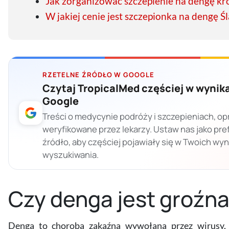
Jak zorganizować szczepienie na dengę kr
W jakiej cenie jest szczepionka na dengę Ś
RZETELNE ŹRÓDŁO W GOOGLE
Czytaj TropicalMed częściej w wynik
Google
Treści o medycynie podróży i szczepieniach, op
weryfikowane przez lekarzy. Ustaw nas jako pr
źródło, aby częściej pojawiały się w Twoich wy
wyszukiwania.
Czy denga jest groźn
Denga to choroba zakaźna wywołana przez wirusy, k