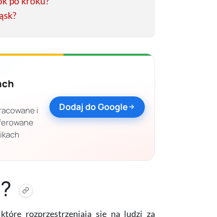
ok po kroku?
ląsk?
ach
Dodaj do Google
racowane i
eferowane
nikach
a?
tóre rozprzestrzeniają się na ludzi za