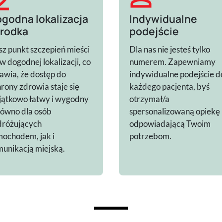
godna lokalizacja
Indywidualne
rodka
podejście
z punkt szczepień mieści
Dla nas nie jesteś tylko
 w dogodnej lokalizacji, co
numerem. Zapewniamy
awia, że dostęp do
indywidualne podejście d
rony zdrowia staje się
każdego pacjenta, byś
jątkowo łatwy i wygodny
otrzymał/a
ówno dla osób
spersonalizowaną opiekę
dróżujących
odpowiadającą Twoim
ochodem, jak i
potrzebom.
unikacją miejską.