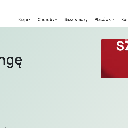
Kraje
Choroby
Baza wiedzy
Placówki
Kon
engę