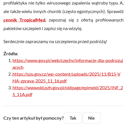
profilaktyka nie tylko wirusowego zapalenia wątroby typu A,
ale także wielu innych chorób (często egzotycznych). Sprawdź
cennik TropicalMed
, zapoznaj się z ofertą profilowanych
pakietów szczepień i zapisz się na wizytę.
Serdecznie zapraszamy na szczepienia przed podróżą!
Źródła:
https://www.gov.pl/web/czechy/informacje-dla-podrozuj
acych
https://szu.gov.cz/wp-content/uploads/2025/11/B15-V
HA-zprava-2025_11_16.pdf
https://wwwold.pzh.gov.pl/oldpage/epimeld/2025/INF_2
5_11A.pdf
Czy ten artykuł był pomocny?
Tak
Nie