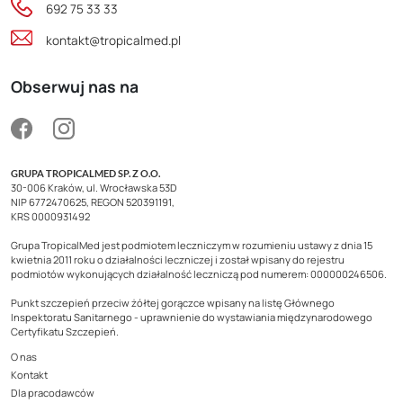
692 75 33 33
kontakt@tropicalmed.pl
Obserwuj nas na
GRUPA TROPICALMED SP. Z O.O.
30-006 Kraków, ul. Wrocławska 53D
NIP 6772470625, REGON 520391191,
KRS 0000931492
Grupa TropicalMed jest podmiotem leczniczym w rozumieniu ustawy z dnia 15
kwietnia 2011 roku o działalności leczniczej i został wpisany do rejestru
podmiotów wykonujących działalność leczniczą pod numerem: 000000246506.
Punkt szczepień przeciw żółtej gorączce wpisany na listę Głównego
Inspektoratu Sanitarnego - uprawnienie do wystawiania międzynarodowego
Certyfikatu Szczepień.
O nas
Kontakt
Dla pracodawców