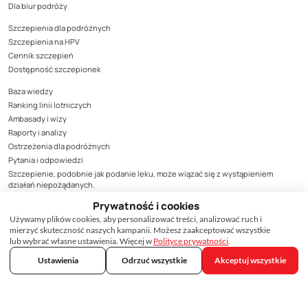
Dla biur podróży
Szczepienia dla podróżnych
Szczepienia na HPV
Cennik szczepień
Dostępność szczepionek
Baza wiedzy
Ranking linii lotniczych
Ambasady i wizy
Raporty i analizy
Ostrzeżenia dla podróżnych
Pytania i odpowiedzi
Szczepienie, podobnie jak podanie leku, może wiązać się z wystąpieniem
działań niepożądanych.
Prywatność i cookies
Wszystkie działania niepożądane produktów leczniczych należy zgłaszać do
Departamentu Monitorowania Niepożądanych Działań Produktów Leczniczych
Używamy plików cookies, aby personalizować treści, analizować ruch i
Urzędu Rejestracji Produktów Leczniczych, Wyrobów Medycznych i Produktów
mierzyć skuteczność naszych kampanii. Możesz zaakceptować wszystkie
Biobójczych, Al. Jerozolimskie 181C, 02-222 Warszawa, tel. (22) 492-13-01, fax (22)
lub wybrać własne ustawienia. Więcej w
Polityce prywatności
.
492-13-09, zgodnie z zasadami monitorowani bezpieczeństwa produktów
Ustawienia
Odrzuć wszystkie
Akceptuj wszystkie
leczniczych lub do podmiotu odpowiedzialnego za produkt, którego zgłoszenie
dotyczy. Formularz zgłoszenia niepożądanego działania produktu leczniczego
dostępny jest na stronie Urzędu www.urpl.gov.pl.
Treści zamieszczone w materiale mają wyłącznie charakter informacyjny, nie