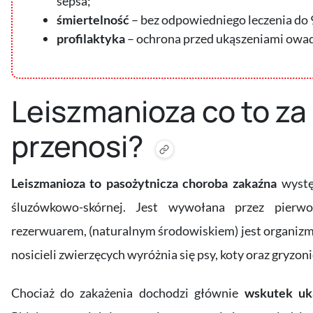
sepsa;
śmiertelność
– bez odpowiedniego leczenia do
profilaktyka
– ochrona przed ukąszeniami owa
Leiszmanioza co to za 
przenosi?
Leiszmanioza to pasożytnicza choroba zakaźna
występ
śluzówkowo-skórnej. Jest wywołana przez pierwot
rezerwuarem, (naturalnym środowiskiem) jest organizm
nosicieli zwierzęcych wyróżnia się psy, koty oraz gryzonie
Chociaż do zakażenia dochodzi głównie
wskutek uk