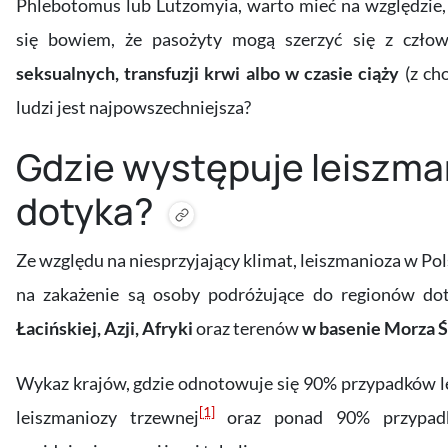
Phlebotomus lub Lutzomyia, warto mieć na względzie, 
się bowiem, że pasożyty mogą szerzyć się z czło
seksualnych, transfuzji krwi albo w czasie ciąży
(z cho
ludzi jest najpowszechniejsza?
Gdzie występuje leiszman
dotyka?
Ze względu na niesprzyjający klimat, leiszmanioza w Po
na zakażenie są osoby podróżujące do regionów dot
Łacińskiej, Azji, Afryki
oraz terenów
w basenie Morza 
Wykaz krajów, gdzie odnotowuje się 90% przypadków l
[1]
leiszmaniozy trzewnej
oraz ponad 90% przypadkó