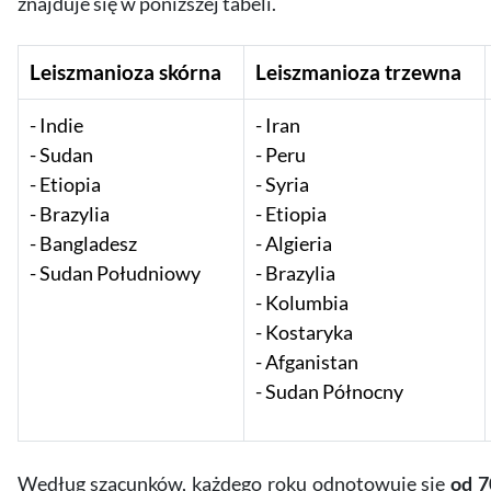
znajduje się w poniższej tabeli.
Leiszmanioza skórna
Leiszmanioza trzewna
Indie
Iran
Sudan
Peru
Etiopia
Syria
Brazylia
Etiopia
Bangladesz
Algieria
Sudan Południowy
Brazylia
Kolumbia
Kostaryka
Afganistan
Sudan Północny
Według szacunków, każdego roku odnotowuje się
od 7