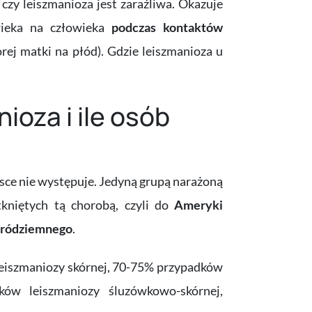
czy leiszmanioza jest zaraźliwa. Okazuje
wieka na człowieka
podczas kontaktów
rej matki na płód). Gdzie leiszmanioza u
ioza i ile osób
lsce nie występuje. Jedyną grupą narażoną
kniętych tą chorobą, czyli do
Ameryki
Śródziemnego
.
eiszmaniozy skórnej, 70-75% przypadków
w leiszmaniozy śluzówkowo-skórnej,