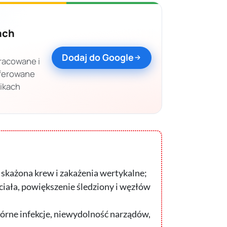
ach
Dodaj do Google
racowane i
eferowane
nikach
 skażona krew i zakażenia wertykalne;
ciała, powiększenie śledziony i węzłów
wtórne infekcje, niewydolność narządów,