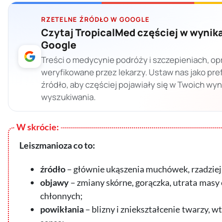
RZETELNE ŹRÓDŁO W GOOGLE
Czytaj TropicalMed częściej w wynik
Google
Treści o medycynie podróży i szczepieniach, op
weryfikowane przez lekarzy. Ustaw nas jako pr
źródło, aby częściej pojawiały się w Twoich wy
wyszukiwania.
Leiszmanioza co to:
źródło
– głównie ukąszenia muchówek, rzadziej
objawy
– zmiany skórne, gorączka, utrata masy 
chłonnych;
powikłania
– blizny i zniekształcenie twarzy, 