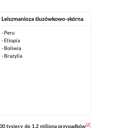
Leiszmanioza śluzówkowo-skórna
Peru
Etiopia
Boliwia
Brazylia
[2]
00 tysięcy do 1,2 miliona przypadków
.