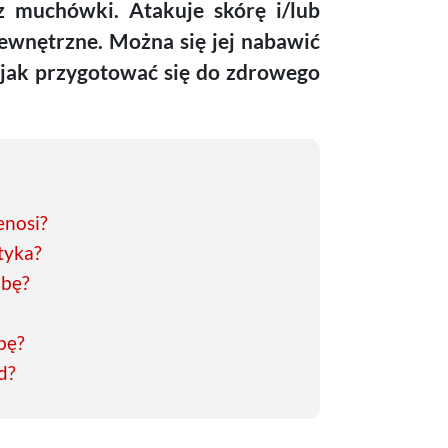
z muchówki. Atakuje skórę i/lub
wewnętrzne. Można się jej nabawić
 jak przygotować się do zdrowego
enosi?
tyka?
obę?
bę?
d?