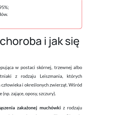
 95%;
dów.
choroba i jak się
ująca w postaci skórnej, trzewnej albo
niaki z rodzaju Leiszmania, których
 człowieka i określonych zwierząt. Wśród
 (np. zające, oposy, szczury).
ąszenia zakażonej muchówki
z rodzaju