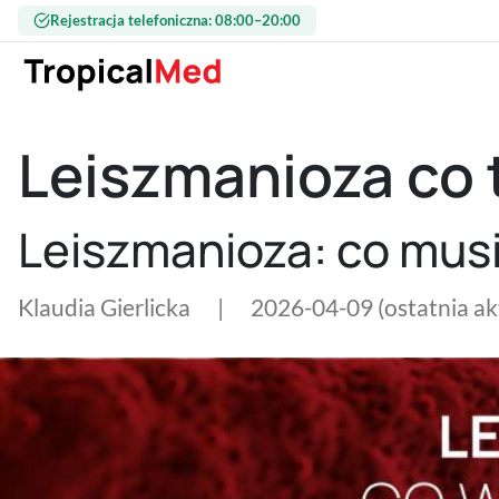
Przejdź do treści
Rejestracja telefoniczna: 08:00–20:00
Leiszmanioza co t
Leiszmanioza: co musi
Klaudia Gierlicka
|
2026-04-09
(ostatnia a