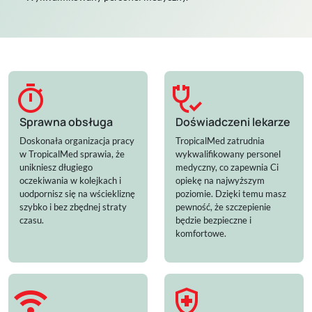
timer
stethoscope_check
Sprawna obsługa
Doświadczeni lekarze
Doskonała organizacja pracy
TropicalMed zatrudnia
w TropicalMed sprawia, że
wykwalifikowany personel
unikniesz długiego
medyczny, co zapewnia Ci
oczekiwania w kolejkach i
opiekę na najwyższym
uodpornisz się na wściekliznę
poziomie. Dzięki temu masz
szybko i bez zbędnej straty
pewność, że szczepienie
czasu.
będzie bezpieczne i
komfortowe.
wifi
health_and_safety