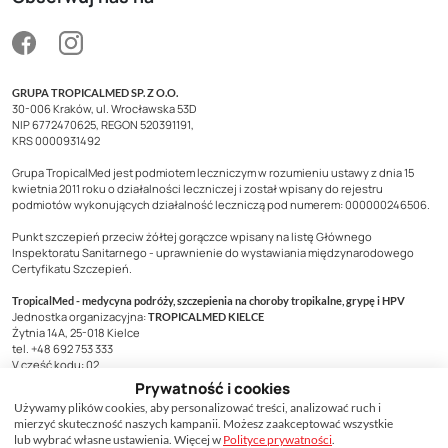
GRUPA TROPICALMED SP. Z O.O.
30-006 Kraków, ul. Wrocławska 53D
NIP 6772470625, REGON 520391191,
KRS 0000931492
Grupa TropicalMed jest podmiotem leczniczym w rozumieniu ustawy z dnia 15
kwietnia 2011 roku o działalności leczniczej i został wpisany do rejestru
podmiotów wykonujących działalność leczniczą pod numerem: 000000246506.
Punkt szczepień przeciw żółtej gorączce wpisany na listę Głównego
Inspektoratu Sanitarnego - uprawnienie do wystawiania międzynarodowego
Certyfikatu Szczepień.
TropicalMed - medycyna podróży, szczepienia na choroby tropikalne, grypę i HPV
Jednostka organizacyjna:
TROPICALMED KIELCE
Żytnia 14A, 25-018 Kielce
tel. +48 692 753 333
V część kodu: 02
Prywatność i cookies
O nas
Używamy plików cookies, aby personalizować treści, analizować ruch i
Kontakt
mierzyć skuteczność naszych kampanii. Możesz zaakceptować wszystkie
Dla pracodawców
lub wybrać własne ustawienia. Więcej w
Polityce prywatności
.