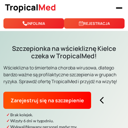
Przejdź do treści
INFOLINIA
REJESTRACJA
Szczepionka na wściekliznę Kielce
czeka w TropicalMed!
Wścieklizna to śmiertelna choroba wirusowa, dlatego
bardzo ważne są profilaktyczne szczepienia w grupach
ryzyka. Sprawdź ofertę TropicalMed i przyjdź na wizytę!
Zarejestruj się na szczepienie
Brak kolejek.
Wizyty 6 dni w tygodniu.
Wykwalifikowany personel medyczny.