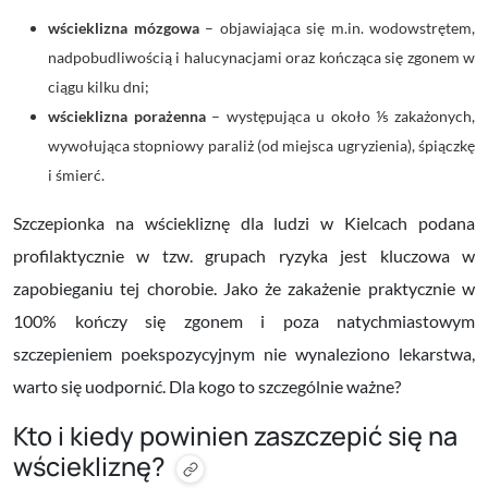
wścieklizna mózgowa
– objawiająca się m.in. wodowstrętem,
nadpobudliwością i halucynacjami oraz kończąca się zgonem w
ciągu kilku dni;
wścieklizna porażenna
– występująca u około ⅕ zakażonych,
wywołująca stopniowy paraliż (od miejsca ugryzienia), śpiączkę
i śmierć.
Szczepionka na wściekliznę dla ludzi w Kielcach podana
profilaktycznie w tzw. grupach ryzyka jest kluczowa w
zapobieganiu tej chorobie. Jako że zakażenie praktycznie w
100% kończy się zgonem i poza natychmiastowym
szczepieniem poekspozycyjnym nie wynaleziono lekarstwa,
warto się uodpornić. Dla kogo to szczególnie ważne?
Kto i kiedy powinien zaszczepić się na
wściekliznę?