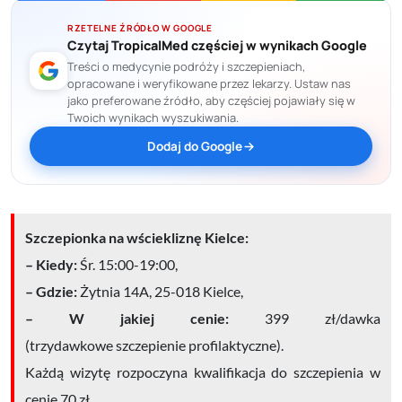
RZETELNE ŹRÓDŁO W GOOGLE
Czytaj TropicalMed częściej w wynikach Google
Treści o medycynie podróży i szczepieniach,
opracowane i weryfikowane przez lekarzy. Ustaw nas
jako preferowane źródło, aby częściej pojawiały się w
Twoich wynikach wyszukiwania.
Dodaj do Google
Szczepionka na wściekliznę Kielce:
– Kiedy:
Śr. 15:00-19:00,
– Gdzie:
Żytnia 14A, 25-018 Kielce,
– W jakiej cenie:
399 zł/dawka
(
trzydawkowe
szczepienie
profilaktyczne
).
Każdą
wizytę rozpoczyna kwalifikacja do szczepienia w
cenie 70 zł.