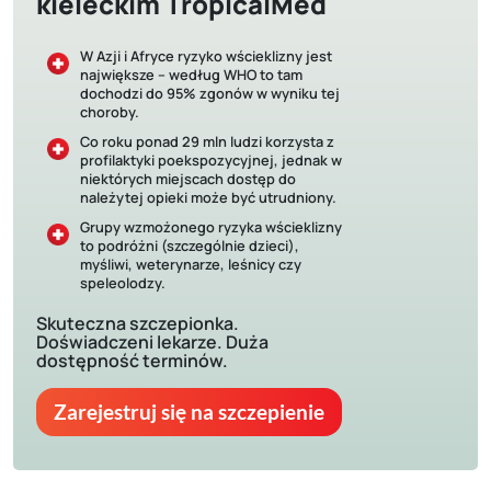
kieleckim TropicalMed
W Azji i Afryce ryzyko wścieklizny jest
największe – według WHO to tam
dochodzi do 95% zgonów w wyniku tej
choroby.
Co roku ponad 29 mln ludzi korzysta z
profilaktyki poekspozycyjnej, jednak w
niektórych miejscach dostęp do
należytej opieki może być utrudniony.
Grupy wzmożonego ryzyka wścieklizny
to podróżni (szczególnie dzieci),
myśliwi, weterynarze, leśnicy czy
speleolodzy.
Skuteczna szczepionka.
Doświadczeni lekarze. Duża
dostępność terminów.
Zarejestruj się na szczepienie