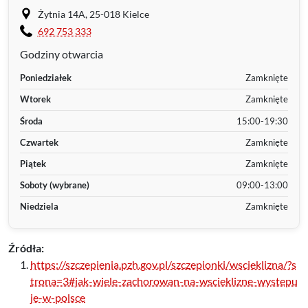
Żytnia 14A, 25-018 Kielce
692 753 333
Godziny otwarcia
Poniedziałek
Zamknięte
Wtorek
Zamknięte
Środa
15:00-19:30
Czwartek
Zamknięte
Piątek
Zamknięte
Soboty (wybrane)
09:00-13:00
Niedziela
Zamknięte
Źródła:
https://szczepienia.pzh.gov.pl/szczepionki/wscieklizna/?s
trona=3#jak-wiele-zachorowan-na-wscieklizne-wystepu
je-w-polsce