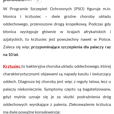
W Programie Szczepień Ochronnych (PSO) figuruje m.in.
błonica i krztusiec – dwie groźne choroby układu
oddechowego, przenoszone drogą kropelkową. Podczas gdy
błonica występuje głównie w krajach afrykańskich i
azjatyckich, to krztusiec jest powszechny nawet w Polsce.
Zaleca się więc
przypominające szczepienia dla palaczy raz
na 10 lat
.
Krztusiec
to bakteryjna choroba układu oddechowego, której
charakterystycznymi objawami są napady kaszlu i świszczący
oddech. Diagnoza tej choroby jest więc z reguły łatwa, lecz u
palaczy niekoniecznie. Symptomy często są bagatelizowane,
gdyż mylnie uznaje się je za skutki podrażnienia dróg
oddechowych wynikające z palenia. Zlekceważenie krztuśca
ma dwie poważne konsekwencje: