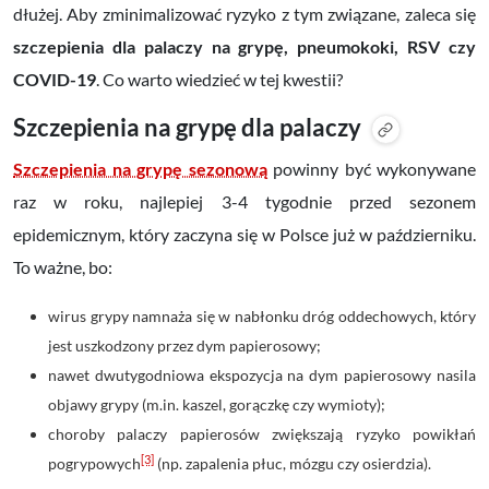
dłużej. Aby zminimalizować ryzyko z tym związane, zaleca się
szczepienia dla palaczy na grypę, pneumokoki, RSV czy
COVID-19
. Co warto wiedzieć w tej kwestii?
Szczepienia na grypę dla palaczy
Szczepienia na grypę sezonową
powinny być wykonywane
raz w roku, najlepiej 3-4 tygodnie przed sezonem
epidemicznym, który zaczyna się w Polsce już w październiku.
To ważne, bo:
wirus grypy namnaża się w nabłonku dróg oddechowych, który
jest uszkodzony przez dym papierosowy;
nawet dwutygodniowa ekspozycja na dym papierosowy nasila
objawy grypy (m.in. kaszel, gorączkę czy wymioty);
choroby palaczy papierosów zwiększają ryzyko powikłań
[3]
pogrypowych
(np. zapalenia płuc, mózgu czy osierdzia).