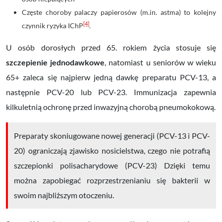
Częste choroby palaczy papierosów (m.in. astma) to kolejny
[4]
czynnik ryzyka IChP
.
U osób dorosłych przed 65. rokiem życia stosuje się
szczepienie jednodawkowe
, natomiast u seniorów w wieku
65+ zaleca się najpierw jedną dawkę preparatu PCV-13, a
następnie PCV-20 lub PCV-23. Immunizacja zapewnia
kilkuletnią ochronę przed inwazyjną chorobą pneumokokową.
Preparaty skoniugowane nowej generacji (PCV-13 i PCV-
20) ograniczają zjawisko nosicielstwa, czego nie potrafią
szczepionki polisacharydowe (PCV-23) Dzięki temu
można zapobiegać rozprzestrzenianiu się bakterii w
swoim najbliższym otoczeniu.