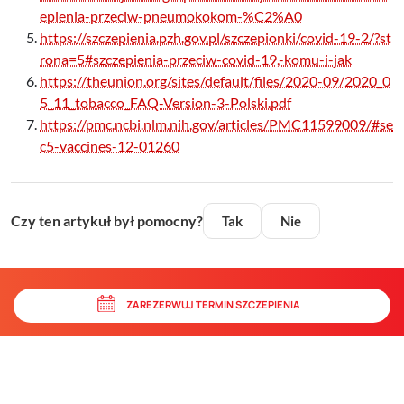
epienia-przeciw-pneumokokom-%C2%A0
https://szczepienia.pzh.gov.pl/szczepionki/covid-19-2/?st
rona=5#szczepienia-przeciw-covid-19,-komu-i-jak
https://theunion.org/sites/default/files/2020-09/2020_0
5_11_tobacco_FAQ-Version-3-Polski.pdf
https://pmc.ncbi.nlm.nih.gov/articles/PMC11599009/#se
c5-vaccines-12-01260
Czy ten artykuł był pomocny?
Tak
Nie
ZAREZERWUJ TERMIN SZCZEPIENIA