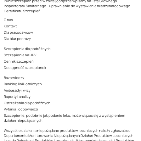
Punkt szczepień przeciw żółtej gorączce wpisany na listę Głównego
Inspektoratu Sanitarnego - uprawnienie do wystawiania międzynarodowego
Certyfikatu Szczepień.
O nas
Kontakt
Dla pracodawców
Dla biur podróży
Szczepienia dla podróżnych
Szczepienia na HPV
Cennik szczepień
Dostępność szczepionek
Baza wiedzy
Ranking linii lotniczych
Ambasady i wizy
Raporty i analizy
Ostrzeżenia dla podróżnych
Pytania i odpowiedzi
Szczepienie, podobnie jak podanie leku, może wiązać się z wystąpieniem
działań niepożądanych.
Wszystkie działania niepożądane produktów leczniczych należy zgłaszać do
Departamentu Monitorowania Niepożądanych Działań Produktów Leczniczych
Urzędu Rejestracji Produktów Leczniczych, Wyrobów Medycznych i Produktów