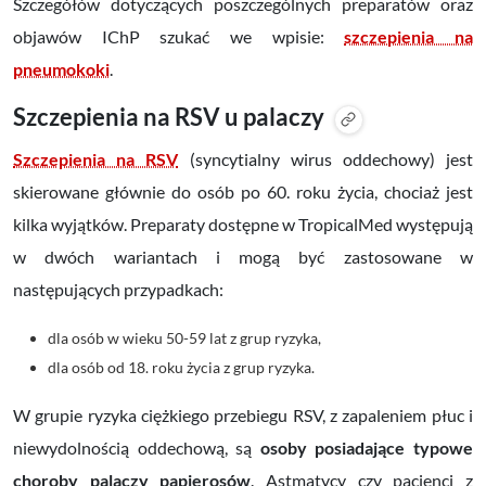
Szczegółów dotyczących poszczególnych preparatów oraz
objawów IChP szukać we wpisie:
szczepienia na
pneumokoki
.
Szczepienia na RSV u palaczy
Szczepienia na RSV
(syncytialny wirus oddechowy) jest
skierowane głównie do osób po 60. roku życia, chociaż jest
kilka wyjątków. Preparaty dostępne w TropicalMed występują
w dwóch wariantach i mogą być zastosowane w
następujących przypadkach:
dla osób w wieku 50-59 lat z grup ryzyka,
dla osób od 18. roku życia z grup ryzyka.
W grupie ryzyka ciężkiego przebiegu RSV, z zapaleniem płuc i
niewydolnością oddechową, są
osoby posiadające typowe
choroby palaczy papierosów
. Astmatycy czy pacjenci z