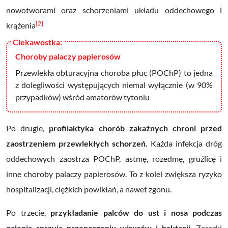
nowotworami oraz schorzeniami układu oddechowego i
[2]
krążenia
Choroby palaczy papierosów
Przewlekła obturacyjna choroba płuc (POChP)
to jedna
z dolegliwości występujących niemal wyłącznie (w 90%
przypadków) wśród amatorów tytoniu
Po drugie,
profilaktyka chorób zakaźnych chroni przed
zaostrzeniem przewlekłych schorzeń.
Każda infekcja dróg
oddechowych zaostrza POChP, astmę, rozedmę, gruźlicę i
inne choroby palaczy papierosów. To z kolei zwiększa ryzyko
hospitalizacji, ciężkich powikłań, a nawet zgonu.
Po trzecie,
przykładanie palców do ust i nosa podczas
palenia sprzyja przenoszeniu wirusów i bakterii
. Zarazki