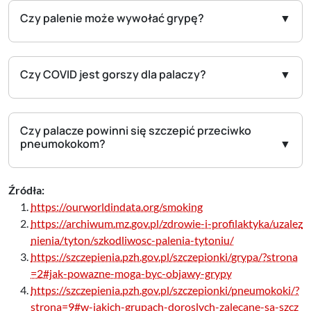
Czy palenie może wywołać grypę?
Czy COVID jest gorszy dla palaczy?
Czy palacze powinni się szczepić przeciwko
pneumokokom?
Źródła:
https://ourworldindata.org/smoking
https://archiwum.mz.gov.pl/zdrowie-i-profilaktyka/uzalez
nienia/tyton/szkodliwosc-palenia-tytoniu/
https://szczepienia.pzh.gov.pl/szczepionki/grypa/?strona
=2#jak-powazne-moga-byc-objawy-grypy
https://szczepienia.pzh.gov.pl/szczepionki/pneumokoki/?
strona=9#w-jakich-grupach-doroslych-zalecane-sa-szcz