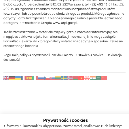
Biobójczych, Al. Jerozolimskie 181C, 02-222 Warszawa, tel. (22) 492-13-01, fax (22)
492-13-09, zgodnie z zasadami monitorowani bezpieczeństwa produktów
leczniczych lub do podmiotu odpowiedzialnego za produkt, którego zgłoszenie
dotyczy. Formularz zgłoszenia niepożądanego działania produktu leczniczego
dostępny jest na stronie Urzędu www.urpl.gov.pl.
Treści zamieszczone w materiale mają wyłącznie charakter informacyjny, nie
mogą być traktowane jako forma konsultacji medycznej i nie mogą zastąpić
konsultacji lekarza, do którego należy ostateczna decyzja o sposobie i zakresie
stosowanego leczenia.
·
·
Regulamin, polityka prywatności i inne dokumenty
Ustawienia cookies
Deklaracja
dostępności
Prywatność i cookies
Używamy plików cookies, aby personalizować treści, analizować ruch i mierzyć