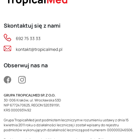
Skontaktuj się z nami
692 75 33 33
kontakt@tropicalmed.pl
Obserwuj nas na
GRUPA TROPICALMED SP. Z O.O.
30-006 Kraków, ul. Wrocławska 53D
NIP 6772470625, REGON 520391191,
KRS 0000931492
Grupa TropicalMed jest podmiotem leczniczym w rozumieniu ustawy z dnia 15
kwietnia 2011 roku o działalności leczniczej i został wpisany do rejestru
podmiotów wykonujących działalność leczniczą pod numerem: 000000246506.