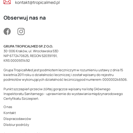
kontakt@tropicalmed.pl
Obserwuj nas na
GRUPA TROPICALMED SP. Z O.O.
30-006 Kraków, ul. Wrocławska 53D
NIP 6772470625, REGON 520391191,
KRS 0000931492
Grupa TropicalMed jest podmiotem leczniczym w rozumieniu ustawy z dnia 15
kwietnia 2011 roku o działalności leczniczej i został wpisany do rejestru
podmiotów wykonujących działalność leczniczą pod numerem: 000000246506.
Punkt szczepień przeciw żółtej gorączce wpisany na listę Głównego
Inspektoratu Sanitarnego - uprawnienie do wystawiania międzynarodowego
Certyfikatu Szczepień.
O nas
Kontakt
Dla pracodawców
Dla biur podróży