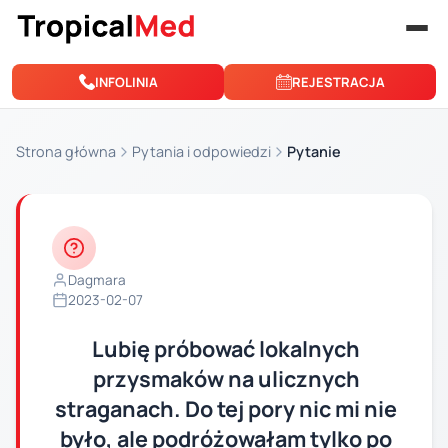
Przejdź do treści
INFOLINIA
REJESTRACJA
Strona główna
Pytania i odpowiedzi
Pytanie
Dagmara
2023-02-07
Lubię próbować lokalnych
przysmaków na ulicznych
straganach. Do tej pory nic mi nie
było, ale podróżowałam tylko po