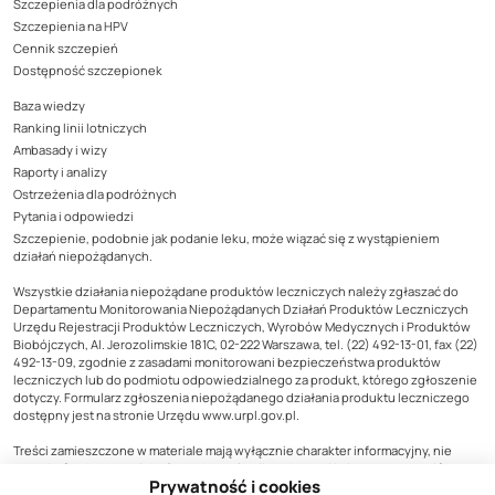
Szczepienia dla podróżnych
Szczepienia na HPV
Cennik szczepień
Dostępność szczepionek
Baza wiedzy
Ranking linii lotniczych
Ambasady i wizy
Raporty i analizy
Ostrzeżenia dla podróżnych
Pytania i odpowiedzi
Szczepienie, podobnie jak podanie leku, może wiązać się z wystąpieniem
działań niepożądanych.
Wszystkie działania niepożądane produktów leczniczych należy zgłaszać do
Departamentu Monitorowania Niepożądanych Działań Produktów Leczniczych
Urzędu Rejestracji Produktów Leczniczych, Wyrobów Medycznych i Produktów
Biobójczych, Al. Jerozolimskie 181C, 02-222 Warszawa, tel. (22) 492-13-01, fax (22)
492-13-09, zgodnie z zasadami monitorowani bezpieczeństwa produktów
leczniczych lub do podmiotu odpowiedzialnego za produkt, którego zgłoszenie
dotyczy. Formularz zgłoszenia niepożądanego działania produktu leczniczego
dostępny jest na stronie Urzędu www.urpl.gov.pl.
Treści zamieszczone w materiale mają wyłącznie charakter informacyjny, nie
mogą być traktowane jako forma konsultacji medycznej i nie mogą zastąpić
Prywatność i cookies
konsultacji lekarza, do którego należy ostateczna decyzja o sposobie i zakresie