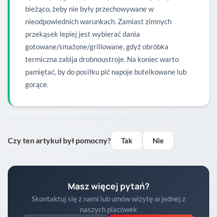
bieżąco, żeby nie były przechowywane w
nieodpowiednich warunkach. Zamiast zimnych
przekąsek lepiej jest wybierać dania
gotowane/smażone/grillowane, gdyż obróbka
termiczna zabija drobnoustroje. Na koniec warto
pamiętać, by do posiłku pić napoje butelkowane lub
gorące.
Czy ten artykuł był pomocny?
Tak
Nie
Masz więcej pytań?
Skontaktuj się z nami lub umów wizytę w jednej z
naszych placówek