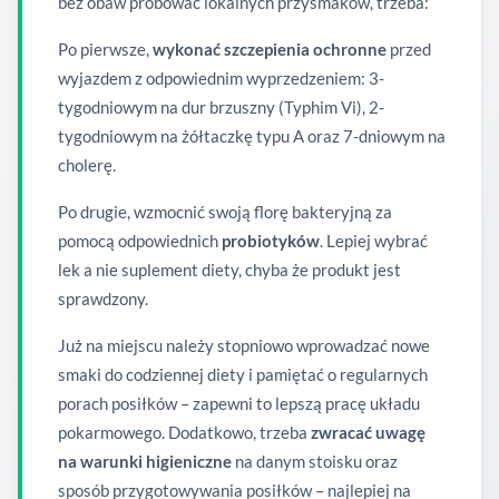
bez obaw próbować lokalnych przysmaków, trzeba:
Po pierwsze,
wykonać szczepienia
ochronne
przed
wyjazdem z odpowiednim wyprzedzeniem: 3-
tygodniowym na dur brzuszny (Typhim Vi), 2-
tygodniowym na żółtaczkę typu A oraz 7-dniowym na
cholerę.
Po drugie, wzmocnić swoją florę bakteryjną za
pomocą odpowiednich
probiotyków
. Lepiej wybrać
lek a nie suplement diety, chyba że produkt jest
sprawdzony.
Już na miejscu należy stopniowo wprowadzać nowe
smaki do codziennej diety i pamiętać o regularnych
porach posiłków – zapewni to lepszą pracę układu
pokarmowego. Dodatkowo, trzeba
zwracać uwagę
na warunki higieniczne
na danym stoisku oraz
sposób przygotowywania posiłków – najlepiej na