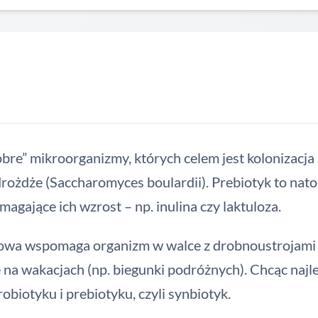
re” mikroorganizmy, których celem jest kolonizacja śl
drożdże (Saccharomyces boulardii). Prebiotyk to nat
gające ich wzrost – np. inulina czy laktuloza.
towa wspomaga organizm w walce z drobnoustrojami 
a wakacjach (np. biegunki podróżnych). Chcąc najle
obiotyku i prebiotyku, czyli synbiotyk.