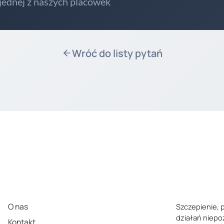
 jednej z naszych placówek
Wróć do listy pytań
O nas
Szczepienie, 
działań niep
Kontakt