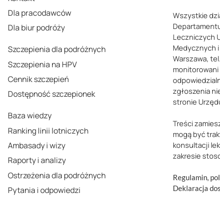
Dla pracodawców
Wszystkie dzi
Departamentu
Dla biur podróży
Leczniczych 
Medycznych i 
Szczepienia dla podróżnych
Warszawa, tel.
Szczepienia na HPV
monitorowani
Cennik szczepień
odpowiedzialn
zgłoszenia ni
Dostępność szczepionek
stronie Urzęd
Baza wiedzy
Treści zamies
Ranking linii lotniczych
mogą być trak
Ambasady i wizy
konsultacji le
zakresie stos
Raporty i analizy
Ostrzeżenia dla podróżnych
Regulamin, pol
Deklaracja do
Pytania i odpowiedzi