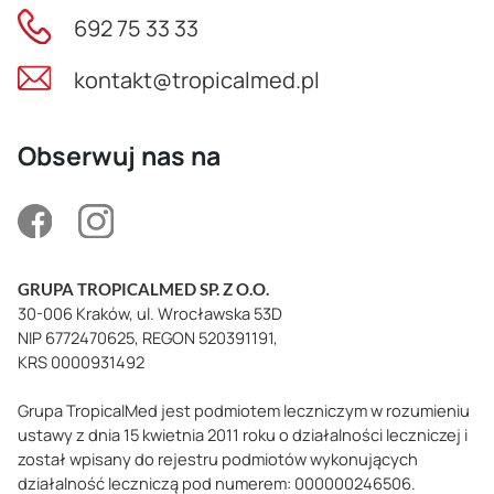
692 75 33 33
kontakt@tropicalmed.pl
Obserwuj nas na
GRUPA TROPICALMED SP. Z O.O.
30-006 Kraków, ul. Wrocławska 53D
NIP 6772470625, REGON 520391191,
KRS 0000931492
Grupa TropicalMed jest podmiotem leczniczym w rozumieniu
ustawy z dnia 15 kwietnia 2011 roku o działalności leczniczej i
został wpisany do rejestru podmiotów wykonujących
działalność leczniczą pod numerem: 000000246506.