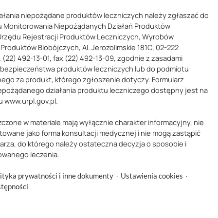
ałania niepożądane produktów leczniczych należy zgłaszać do
 Monitorowania Niepożądanych Działań Produktów
Urzędu Rejestracji Produktów Leczniczych, Wyrobów
Produktów Biobójczych, Al. Jerozolimskie 181C, 02-222
 (22) 492-13-01, fax (22) 492-13-09, zgodnie z zasadami
 bezpieczeństwa produktów leczniczych lub do podmiotu
ego za produkt, którego zgłoszenie dotyczy. Formularz
epożądanego działania produktu leczniczego dostępny jest na
u www.urpl.gov.pl.
zczone w materiale mają wyłącznie charakter informacyjny, nie
towane jako forma konsultacji medycznej i nie mogą zastąpić
karza, do którego należy ostateczna decyzja o sposobie i
owanego leczenia.
·
·
ityka prywatności i inne dokumenty
Ustawienia cookies
stępności