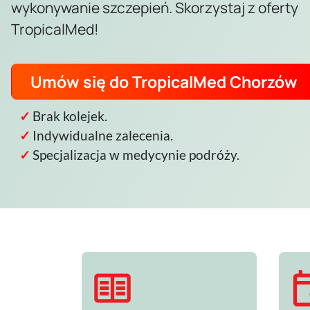
wykonywanie szczepień. Skorzystaj z oferty
TropicalMed!
Umów się do TropicalMed Chorzów
Brak kolejek.
Indywidualne zalecenia.
Specjalizacja w medycynie podróży.
two_pager
ev