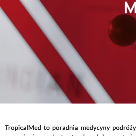
TropicalMed to poradnia medycyny podróż