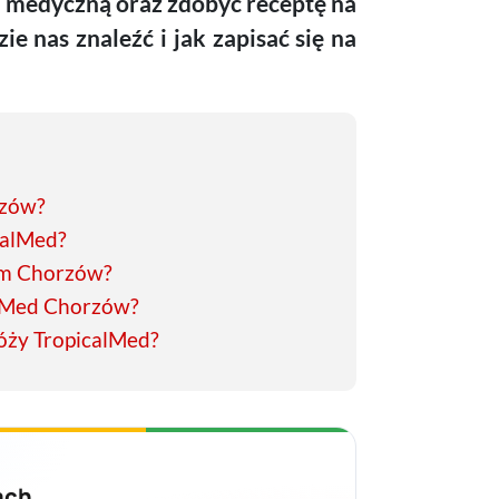
 medyczną oraz zdobyć receptę na
e nas znaleźć i jak zapisać się na
rzów?
calMed?
em Chorzów?
alMed Chorzów?
óży TropicalMed?
ach