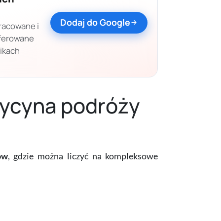
Dodaj do Google
racowane i
eferowane
nikach
dycyna podróży
ów
, gdzie można liczyć na kompleksowe