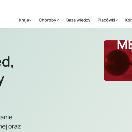
Kraje
Choroby
Baza wiedzy
Placówki
Kon
ed,
y
anie
ej oraz