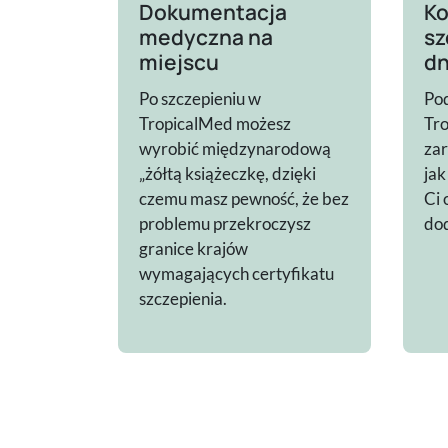
Dokumentacja
Ko
medyczna na
sz
miejscu
dn
Po szczepieniu w
Pod
TropicalMed możesz
Tr
wyrobić międzynarodową
za
„żółtą książeczkę, dzięki
jak
czemu masz pewność, że bez
Ci 
problemu przekroczysz
do
granice krajów
wymagających certyfikatu
szczepienia.