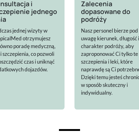
nsultacja i
Zalecenia
czepienie jednego
dopasowane do
ia
podróży
czas jednej wizyty w
Nasz personel bierze pod
opicalMed otrzymujesz
uwagę kierunek, długość 
równo poradę medyczną,
charakter podróży, aby
 i szczepienia, co pozwoli
zaproponować Ci tylko te
oszczędzić czas i uniknąć
szczepienia i leki, które
datkowych dojazdów.
naprawdę są Ci potrzebn
Dzięki temu jesteś chroni
w sposób skuteczny i
indywidualny.