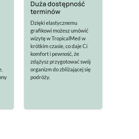
Duża dostępność
terminów
Dzięki elastycznemu
grafikowi możesz umówić
i
wizytę w TropicalMed w
krótkim czasie, co daje Ci
komfort i pewność, że
zdążysz przygotować swój
e.
organizm do zbliżającej się
ony
podróży.