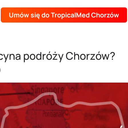
Umów się do TropicalMed Chorzów
ycyna podróży Chorzów?
)