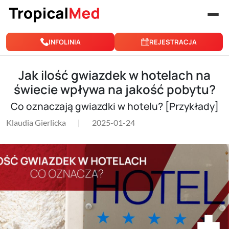
Przejdź do treści
INFOLINIA
REJESTRACJA
Jak ilość gwiazdek w hotelach na
świecie wpływa na jakość pobytu?
Co oznaczają gwiazdki w hotelu? [Przykłady]
Klaudia Gierlicka
|
2025-01-24