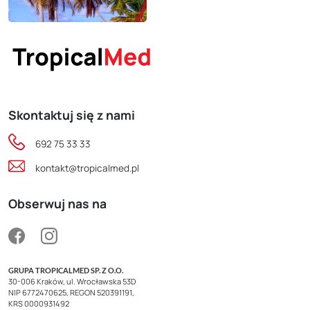
Skontaktuj się z nami
692 75 33 33
kontakt@tropicalmed.pl
Obserwuj nas na
GRUPA TROPICALMED SP. Z O.O.
30-006 Kraków, ul. Wrocławska 53D
NIP 6772470625, REGON 520391191,
KRS 0000931492