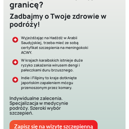
granicę?
Zadbajmy o Twoje zdrowie w
podróży!
Wyjeżdżając na Hadżdż w Arabii
Saudyjskiej, trzeba mieć ze sobą
certyfikat szczepienia na meningokoki
ACWY.
W krajach karaibskich istnieje duże
ryzyko zakażenia wirusem dengi i
pałeczkami duru brzusznego.
Indie i Filipiny to kraje dotknięte
japońskim zapaleniem mózgu
przenoszonym przez komary.
Indywidualne zalecenia.
Specjalizacja w medycynie
podróży. Szeroki wybór
szczepień.
Zapisz się na wizytę szczepienną