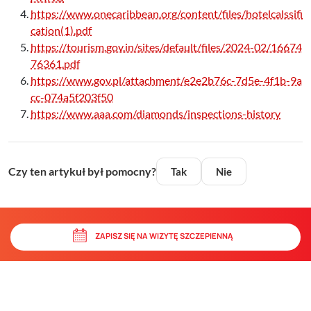
https://www.onecaribbean.org/content/files/hotelcalssifi
cation(1).pdf
https://tourism.gov.in/sites/default/files/2024-02/16674
76361.pdf
https://www.gov.pl/attachment/e2e2b76c-7d5e-4f1b-9a
cc-074a5f203f50
https://www.aaa.com/diamonds/inspections-history
Czy ten artykuł był pomocny?
Tak
Nie
ZAPISZ SIĘ NA WIZYTĘ SZCZEPIENNĄ