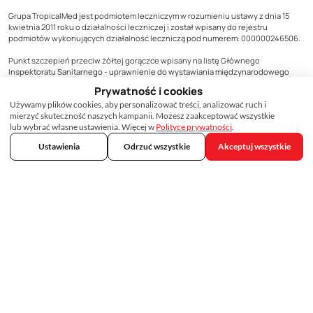
Grupa TropicalMed jest podmiotem leczniczym w rozumieniu ustawy z dnia 15
kwietnia 2011 roku o działalności leczniczej i został wpisany do rejestru
podmiotów wykonujących działalność leczniczą pod numerem: 000000246506.
Punkt szczepień przeciw żółtej gorączce wpisany na listę Głównego
Inspektoratu Sanitarnego - uprawnienie do wystawiania międzynarodowego
Certyfikatu Szczepień.
Prywatność i cookies
O nas
Używamy plików cookies, aby personalizować treści, analizować ruch i
mierzyć skuteczność naszych kampanii. Możesz zaakceptować wszystkie
Kontakt
lub wybrać własne ustawienia. Więcej w
Polityce prywatności
.
Dla pracodawców
Dla biur podróży
Ustawienia
Odrzuć wszystkie
Akceptuj wszystkie
Szczepienia dla podróżnych
Szczepienia na HPV
Cennik szczepień
Dostępność szczepionek
Baza wiedzy
Ranking linii lotniczych
Ambasady i wizy
Raporty i analizy
Ostrzeżenia dla podróżnych
Pytania i odpowiedzi