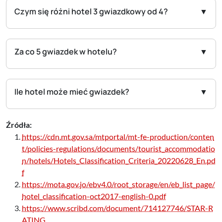
Czym się różni hotel 3 gwiazdkowy od 4?
Za co 5 gwiazdek w hotelu?
Ile hotel może mieć gwiazdek?
Źródła:
https://cdn.mt.gov.sa/mtportal/mt-fe-production/conten
t/policies-regulations/documents/tourist_accommodatio
n/hotels/Hotels_Classification_Criteria_20220628_En.pd
f
https://mota.gov.jo/ebv4.0/root_storage/en/eb_list_page/
hotel_classification-oct2017-english-0.pdf
https://www.scribd.com/document/714127746/STAR-R
ATING