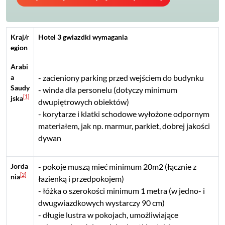
Kraj/r
Hotel 3 gwiazdki wymagania
egion
Arabi
a
zacieniony parking przed wejściem do budynku
Saudy
winda dla personelu (dotyczy minimum
[1]
jska
dwupiętrowych obiektów)
korytarze i klatki schodowe wyłożone odpornym
materiałem, jak np. marmur, parkiet, dobrej jakości
dywan
Jorda
pokoje muszą mieć minimum 20m2 (łącznie z
[2]
nia
łazienką i przedpokojem)
łóżka o szerokości minimum 1 metra (w jedno- i
dwugwiazdkowych wystarczy 90 cm)
długie lustra w pokojach, umożliwiające