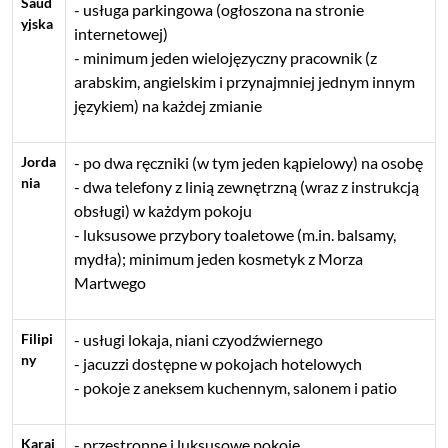
Saud
usługa parkingowa (ogłoszona na stronie
yjska
internetowej)
minimum jeden wielojęzyczny pracownik (z
arabskim, angielskim i przynajmniej jednym innym
językiem) na każdej zmianie
Jorda
po dwa ręczniki (w tym jeden kąpielowy) na osobę
nia
dwa telefony z linią zewnętrzną (wraz z instrukcją
obsługi) w każdym pokoju
luksusowe przybory toaletowe (m.in. balsamy,
mydła); minimum jeden kosmetyk z Morza
Martwego
Filipi
usługi lokaja, niani czyodźwiernego
ny
jacuzzi dostępne w pokojach hotelowych
pokoje z aneksem kuchennym, salonem i patio
Karai
przestronne i luksusowe pokoje