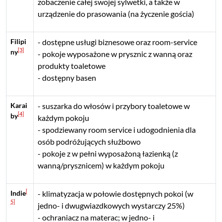
zobaczenie całej swojej sylwetki, a także w
urządzenie do prasowania (na życzenie gościa)
Filipi
dostępne usługi biznesowe oraz room-service
[3]
ny
pokoje wyposażone w prysznic z wanną oraz
produkty toaletowe
dostępny basen
Karai
suszarka do włosów i przybory toaletowe w
[4]
by
każdym pokoju
spodziewany room service i udogodnienia dla
osób podróżujących służbowo
pokoje z w pełni wyposażoną łazienką (z
wanną/prysznicem) w każdym pokoju
[
Indie
klimatyzacja w połowie dostępnych pokoi (w
5]
jedno- i dwugwiazdkowych wystarczy 25%)
ochraniacz na materac; w jedno- i