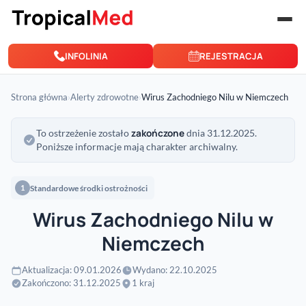
Przejdź do treści
INFOLINIA
REJESTRACJA
Strona główna
›
Alerty zdrowotne
›
Wirus Zachodniego Nilu w Niemczech
zakończone
To ostrzeżenie zostało
dnia 31.12.2025.
Poniższe informacje mają charakter archiwalny.
Standardowe środki ostrożności
1
Wirus Zachodniego Nilu w
Niemczech
Aktualizacja: 09.01.2026
Wydano: 22.10.2025
Zakończono: 31.12.2025
1 kraj