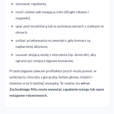
stosować repelenty,
nosić odzież zakrywającą ciało (długie rękawy i
nogawki),
spać pod moskitierą lub w pomieszczeniach z siatkami w
oknach,
unikać przebywania na zewnątrz, gdy komary są
najbardziej aktywne,
usuwać stojącą wodę z otoczenia (np. doniczki), aby
ograniczyć miejsca lęgowe komarów.
Przestrzeganie zaleceń profilaktycznych może pomóc w
uniknięciu choroby z gorączką, bólem głowy, mięśni i
stawów oraz (rzadziej) wysypką. To ważne, bo
wirus
Zachodniego Nilu może wywołać zapalenie mózgu lub opon
mózgowo-rdzeniowych.