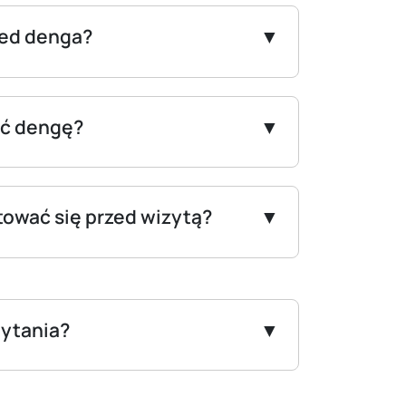
zed denga?
eć dengę?
tować się przed wizytą?
ytania?