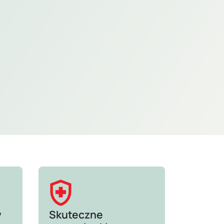
health_and_safety
w
Skuteczne