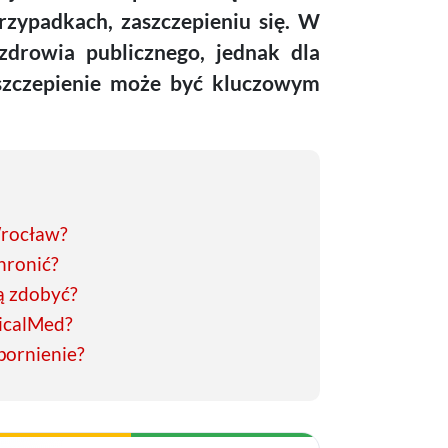
zypadkach, zaszczepieniu się. W
zdrowia publicznego, jednak dla
szczepienie może być kluczowym
Wrocław?
chronić?
ą zdobyć?
picalMed?
pornienie?