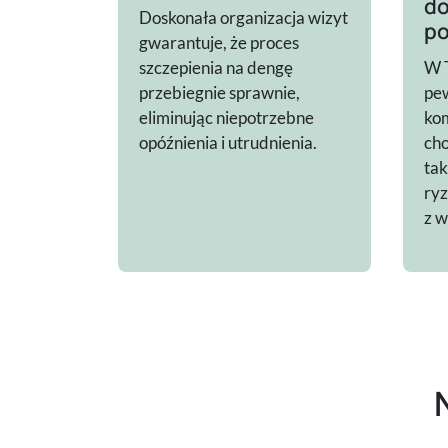
d
Doskonała organizacja wizyt
po
gwarantuje, że proces
szczepienia na dengę
W 
przebiegnie sprawnie,
pew
eliminując niepotrzebne
ko
opóźnienia i utrudnienia.
cho
tak
ry
z 