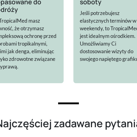
opasowane do
soboty
dróży
Jeśli potrzebujesz
TropicalMed masz
elastycznych terminów w
ność, że otrzymasz
weekendy, to TropicalMe
mpleksową ochronę przed
jest idealnym ośrodkiem.
robami tropikalnymi,
Umożliwiamy Ci
imi jak denga, eliminując
dostosowanie wizyty do
zyko zdrowotne związane
swojego napiętego grafik
wyprawą.
Najczęściej zadawane pytani