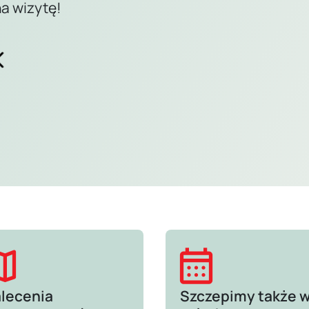
na wizytę!
ap
calendar_month
lecenia
Szczepimy także 